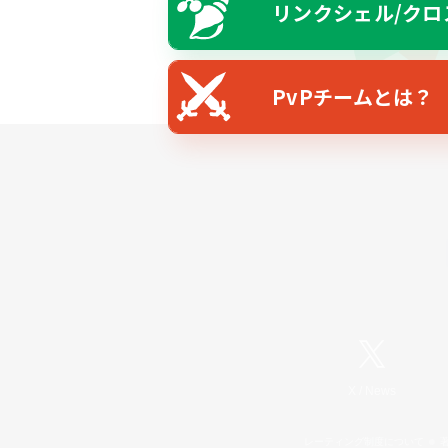
リンクシェル/クロ
PvPチームとは？
X
/
News
レーティング制度について