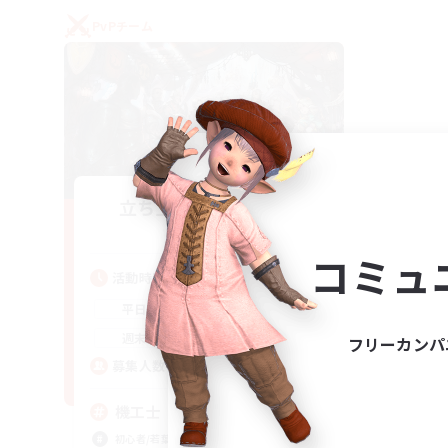
PvPチーム
立ち上げメンバー募集
Gaia
コミュ
活動時間
22:00
24:00
平日
21:00
24:00
週末
フリーカンパ
5
募集人数
機工士
初心者/若葉歓迎