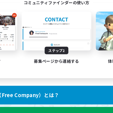
コミュニティファインダーの使い方
ステップ2
す
募集ページから連絡する
体
ree Company）とは？