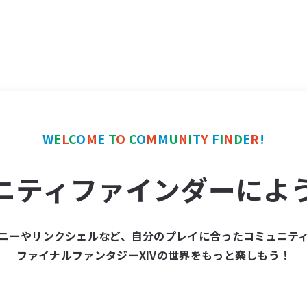
W
E
L
C
O
M
E
T
O
C
O
M
M
U
N
I
T
Y
F
I
N
D
E
R
!
ニティファインダーによ
ニーやリンクシェルなど、自分のプレイに合ったコミュニテ
ファイナルファンタジーXIVの世界をもっと楽しもう！