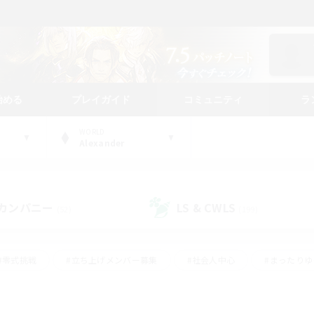
始める
プレイガイド
コミュニティ
ラ
WORLD
Alexander
カンパニー
LS & CWLS
(52)
(199)
#零式挑戦
#立ち上げメンバー募集
#社会人中心
#まったり
#体験歓迎
#クラフター中心
#ギャザラー中心
#ロー
ング
#演奏
#ミラプリ（ミラージュプリズム）
#クリア目指