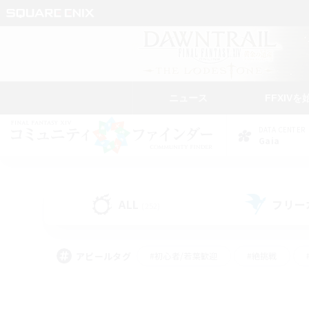
ニュース
FFXIVを
DATA CENTER
Gaia
ALL
フリー
(252)
アピールタグ
#初心者/若葉歓迎
#絶挑戦
#モブハント
#学生中心
#なんでも楽しむ
#スクリーンショット撮影
#ハウジ