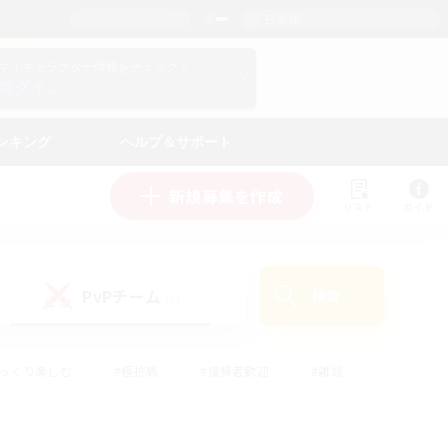
日本語
マイキャラクター情報をチェック！
ログイン
ンキング
ヘルプ＆サポート
新規募集を作成
リスト
ガイド
PvPチーム
検索
(1)
ゆっくり楽しむ
#極挑戦
#復帰者歓迎
#雑談
ルプレイ
#トレジャーハント
#レベリング
して頑張る
#プレイヤー主催イベント