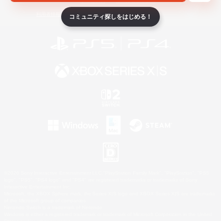
ライセンス
ルール＆ポリシー
利用者情報の外部送信について
コミュニティ探しをはじめる！
©2026 Sony Interactive Entertainment LLC."PlayStation Family Mark", "PlayStation", "PS5
logo", "PS5", "PS4 logo" and "PS4" are registered trademarks or trademarks of Sony
Interactive Entertainment Inc.
Microsoft, the XBOX Sphere mark, the Series X|S logo and XBOX Series X|S are trademarks
of the Microsoft group of companies.
Nintendo Switch is a trademark of Nintendo.
Windows is either a registered trademark or trademark of Microsoft Corporation in the United