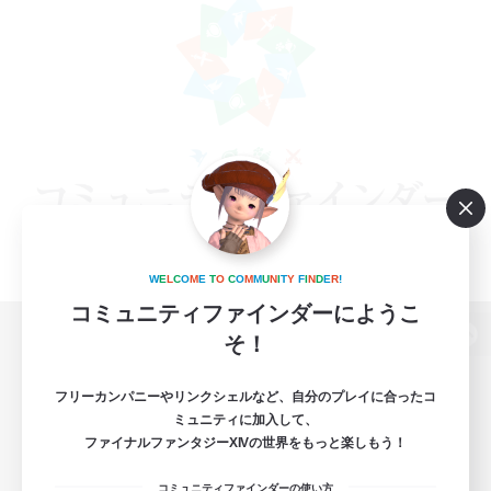
W
E
L
C
O
M
E
T
O
C
O
M
M
U
N
I
T
Y
F
I
N
D
E
R
!
コミュニティファインダーにようこ
そ！
パソコン版へ
フリーカンパニーやリンクシェルなど、自分のプレイに合ったコ
ミュニティに加入して、
ファイナルファンタジーXIVの世界をもっと楽しもう！
関連商品
e-STOREで購入
コミュニティファインダーの使い方