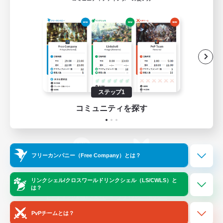
ゲームダウンロード
Official Information
/
X
News
YouTube
ステップ1
コミュニティを探す
Instagram
Twitch
フリーカンパニー（Free Company）とは？
LINE
Bluesky
リンクシェル/クロスワールドリンクシェル（LS/CWLS）と
は？
レーティング制度について
プライバシーポリシー
著作権について
サポートセンター
PvPチームとは？