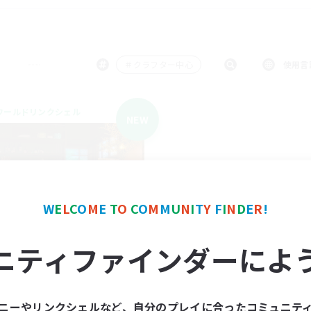
＃クラフター中心
使用言
ワールドリンクシェル
NEW
W
E
L
C
O
M
E
T
O
C
O
M
M
U
N
I
T
Y
F
I
N
D
E
R
!
hotaru
ニティファインダーによ
追加メンバー募集
Gaia
動時間
ニーやリンクシェルなど、自分のプレイに合ったコミュニテ