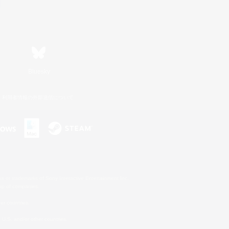
Bluesky
利用者情報の外部送信について
s or trademarks of Sony Interactive Entertainment Inc.
up of companies.
er countries.
U.S. and/or other countries.