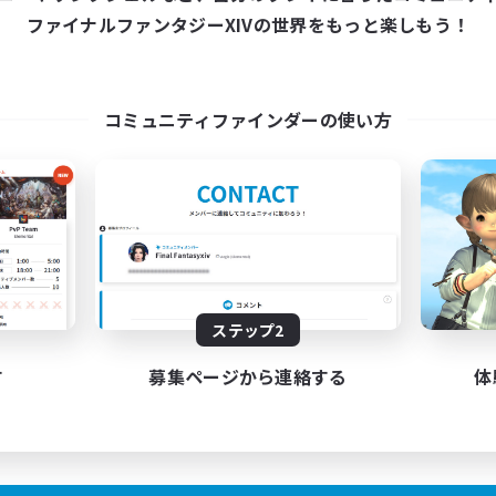
21:00
24:00
日
ファイナルファンタジーXIVの世界をもっと楽しもう！
9:00
24:00
末
5
クティブメンバー数
10
集人数
コミュニティファインダーの使い方
険者ギルド、作りました。
たりゆっくり楽しむ
ルプレイ
フター中心
JA
ステップ2
募集期間: 2026/09/01 まで
す
募集ページから連絡する
体