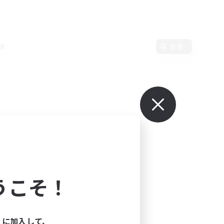
語
変更
うこそ！
ィに加入して、