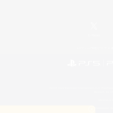
X
/
News
レーティング制度について
©2026 Sony Interactive Entertainment LLC."PlayStation
Microsoft, the 
Windows is e
©2026 Valve Corporation. St