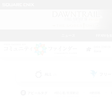
ニュース
FFXIVを
DATA CENTER
Gaia
ALL
フリー
(3)
アピールタグ
#初心者/若葉歓迎
#絶挑戦
#モブハント
#学生中心
#なんでも楽しむ
#スクリーンショット撮影
#ハウジ