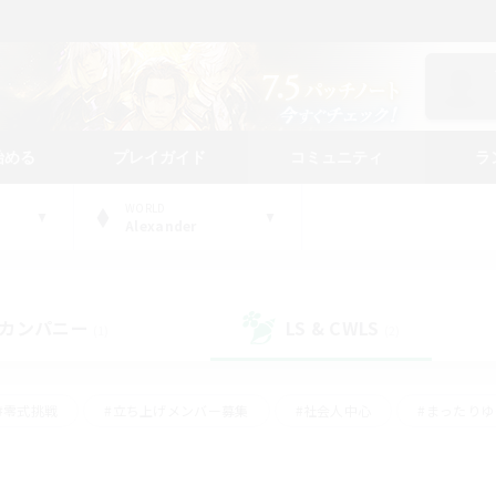
始める
プレイガイド
コミュニティ
ラ
WORLD
Alexander
カンパニー
LS & CWLS
(1)
(2)
#零式挑戦
#立ち上げメンバー募集
#社会人中心
#まったり
#体験歓迎
#クラフター中心
#ギャザラー中心
#ロー
ング
#演奏
#ミラプリ（ミラージュプリズム）
#クリア目指