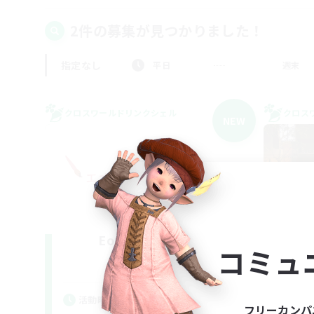
2件の募集が見つかりました！
指定なし
平日
週末
クロスワールドリンクシェル
クロス
NEW
Eorzea-Doll-Bu
コミュ
追加メンバー募集
Gaia
活動時間
活
フリーカンパ