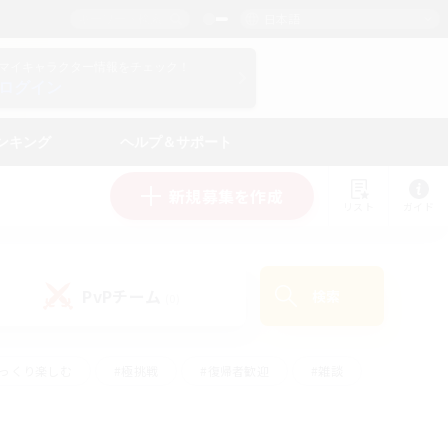
日本語
マイキャラクター情報をチェック！
ログイン
ンキング
ヘルプ＆サポート
新規募集を作成
リスト
ガイド
PvPチーム
検索
(0)
ゆっくり楽しむ
#極挑戦
#復帰者歓迎
#雑談
ルプレイ
#トレジャーハント
#レベリング
して頑張る
#プレイヤー主催イベント