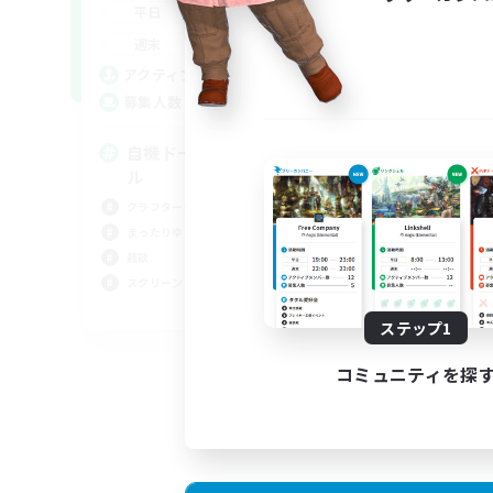
22:00
24:00
平日
平
22:00
24:00
週末
週
30
アクティブメンバー数
ア
5
募集人数
募
自機ドール・FF14キャラドー
冒
ル
まっ
クラフター中心
ロー
まったりゆっくり楽しむ
クラ
雑談
雑談
スクリーンショット撮影
JA
ステップ1
募集期間: 2026/09/02 まで
コミュニティを探