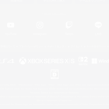
関連商品
e-STOREで購入
ゲームダウンロード
Official Information
YouTube
Instagram
Twitch
LINE
著作権について
プライバシーポリシー
サポートセンター
ライセンス
ルール＆ポリシー
 Family Mark", "PlayStation", "PS5 logo", "PS5", "PS4 logo" and "PS4" are registered trademark
XBOX Sphere mark, the Series X|S logo and XBOX Series X|S are trademarks of the Microsoft gro
Nintendo Switch is a trademark of Nintendo.
ither a registered trademark or trademark of Microsoft Corporation in the United States and/or oth
Mac is a trademark of Apple Inc.
eam and the Steam logo are trademarks and/or registered trademarks of Valve Corporation in the 