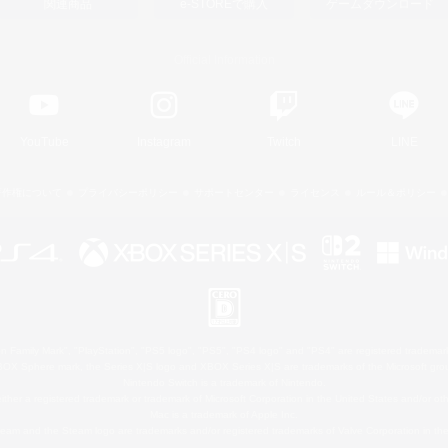
関連商品
e-STOREで購入
ゲームダウンロード
Official Information
YouTube
Instagram
Twitch
LINE
著作権について
プライバシーポリシー
サポートセンター
ライセンス
ルール＆ポリシー
 Family Mark", "PlayStation", "PS5 logo", "PS5", "PS4 logo" and "PS4" are registered trademark
XBOX Sphere mark, the Series X|S logo and XBOX Series X|S are trademarks of the Microsoft gro
Nintendo Switch is a trademark of Nintendo.
ither a registered trademark or trademark of Microsoft Corporation in the United States and/or oth
Mac is a trademark of Apple Inc.
eam and the Steam logo are trademarks and/or registered trademarks of Valve Corporation in the 