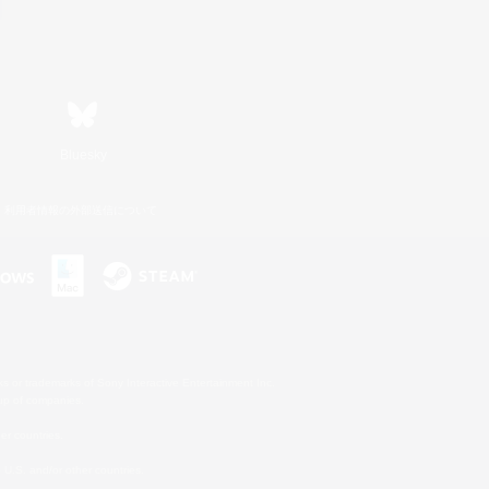
Bluesky
利用者情報の外部送信について
s or trademarks of Sony Interactive Entertainment Inc.
up of companies.
er countries.
U.S. and/or other countries.