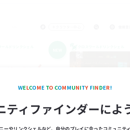
＃クラフター中心
使用言
ワールドリンクシェル
クロスワールドリンクシェル
NEW
W
E
L
C
O
M
E
T
O
C
O
M
M
U
N
I
T
Y
F
I
N
D
E
R
!
Eorzea-Doll-Bu
hotaru
ニティファインダーによ
追加メンバー募集
追加メンバー募集
Gaia
Gaia
動時間
活動時間
ニーやリンクシェルなど、自分のプレイに合ったコミュニテ