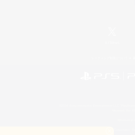
X
/
News
レーティング制度について
©2026 Sony Interactive Entertainment LLC."PlayStation
Microsoft, the 
Windows is e
©2026 Valve Corporation. St