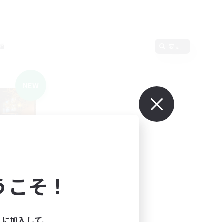
語
変更
NEW
うこそ！
ィに加入して、