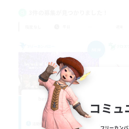
3件の募集が見つかりました！
指定なし
平日
週末
フリーカンパニー
クロス
NEW
berserk of bright
コミュ
追加メンバー募集
Alexander [Gaia]
活
活動時間
フリーカンパ