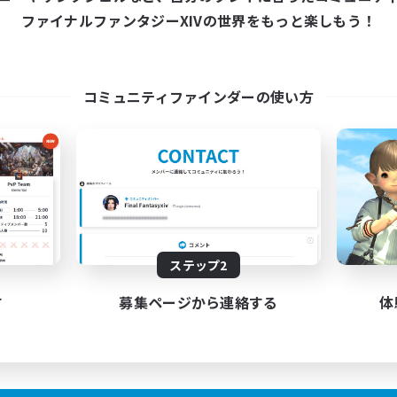
22:00
24:00
21:00
日
平日
ファイナルファンタジーXIVの世界をもっと楽しもう！
22:00
24:00
9:00
末
週末
30
クティブメンバー数
アクティブメンバー数
5
集人数
募集人数
コミュニティファインダーの使い方
機ドール・FF14キャラドー
冒険者ギルド、作りま
まったりゆっくり楽しむ
フター中心
ロールプレイ
たりゆっくり楽しむ
クラフター中心
雑談
リーンショット撮影
JA
ステップ2
募集期間: 2026/09/02 まで
募集期間: 20
す
募集ページから連絡する
体