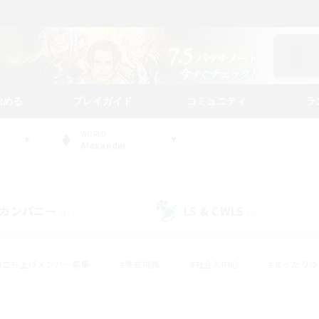
始める
プレイガイド
コミュニティ
ラ
WORLD
Alexander
カンパニー
LS & CWLS
(1)
(2)
#立ち上げメンバー募集
#零式挑戦
#社会人中心
#まったり
体験歓迎
#クラフター中心
#ロールプレイ
#ギャザラー中心
ージュプリズム）
#スクリーンショット撮影
#クリア目指して頑張る