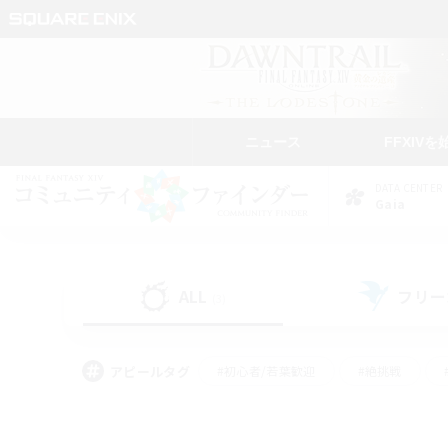
ニュース
FFXIVを
DATA CENTER
Gaia
ALL
フリー
(3)
アピールタグ
#初心者/若葉歓迎
#絶挑戦
#学生中心
#なんでも楽しむ
#モブハント
#
#演奏
#ミラプリ（ミラ