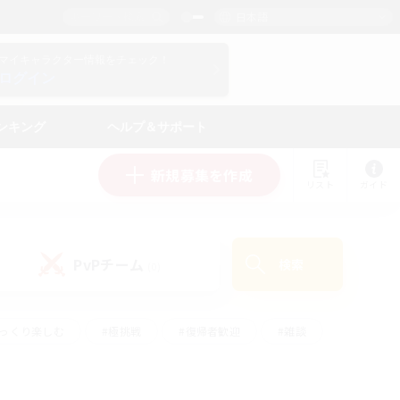
日本語
マイキャラクター情報をチェック！
ログイン
ンキング
ヘルプ＆サポート
新規募集を作成
リスト
ガイド
PvPチーム
検索
(0)
ゆっくり楽しむ
#極挑戦
#復帰者歓迎
#雑談
#ハウジング
#トレジャーハント
#レベリング
#プレイヤー主催イベント