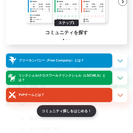
ステップ1
コミュニティを探す
LAL
フリーカンパニー（Free Company）とは？
追加メンバー募集
Gaia
リンクシェル/クロスワールドリンクシェル（LS/CWLS）と
は？
4
募集人数
PvPチームとは？
vc(Discord)メイン
コミュニティ探しをはじめる！
雑談
なんでも楽しむ