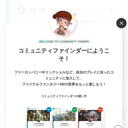
4
募集人数
フリトラ/若葉/高難度初心者限定募集！ゆるく
極攻略
W
E
L
C
O
M
E
T
O
C
O
M
M
U
N
I
T
Y
F
I
N
D
E
R
!
初心者/若葉歓迎
コミュニティファインダーにようこ
極挑戦
そ！
まったりゆっくり楽しむ
フリーカンパニーやリンクシェルなど、自分のプレイに合ったコ
クリア目指して頑張る
ミュニティに加入して、
JA
ファイナルファンタジーXIVの世界をもっと楽しもう！
詳細を見る
募集期間: 2026/09/07 まで
コミュニティファインダーの使い方
クロスワールドリンクシェル
NEW