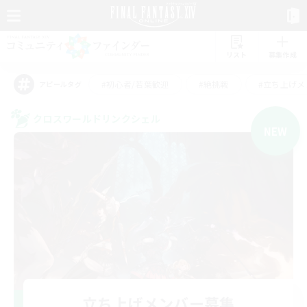
リスト
募集作成
#初心者/若葉歓迎
#絶挑戦
#立ち上げメ
アピールタグ
クロスワールドリンクシェル
NEW
立ち上げメンバー募集