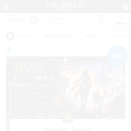
リスト
募集作成
#初心者/若葉歓迎
#絶挑戦
#立ち上げメ
アピールタグ
フリーカンパニー
NEW
Nyanko Tracer