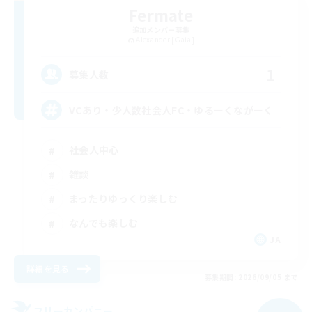
Fermate
追加メンバー募集
Alexander [Gaia]
1
募集人数
VCあり・少人数社会人FC・ゆるーくながーく
社会人中心
雑談
まったりゆっくり楽しむ
なんでも楽しむ
JA
詳細を見る
募集期間: 2026/09/05 まで
フリーカンパニー