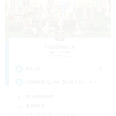
HoldPerch
追加メンバー募集
Alexander [Gaia]
5
募集人数
非戦闘民駆け込み寺、初心者支援◎、VC×
初心者/若葉歓迎
復帰者歓迎
ミラプリ（ミラージュプリズム）