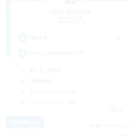
clair de lune
追加メンバー募集
Alexander [Gaia]
5
募集人数
VCなし！ゆるめに繋がろう
初心者/若葉歓迎
復帰者歓迎
まったりゆっくり楽しむ
スクリーンショット撮影
JA
詳細を見る
募集期間: 2026/09/06 まで