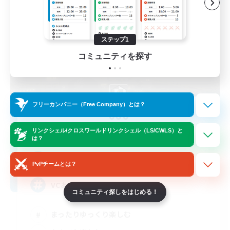
ステップ1
コミュニティを探す
フリーカンパニー（Free Company）とは？
666
追加メンバー募集
リンクシェル/クロスワールドリンクシェル（LS/CWLS）と
Alexander [Gaia]
は？
3
募集人数
PvPチームとは？
VCあり
コミュニティ探しをはじめる！
まったりゆっくり楽しむ