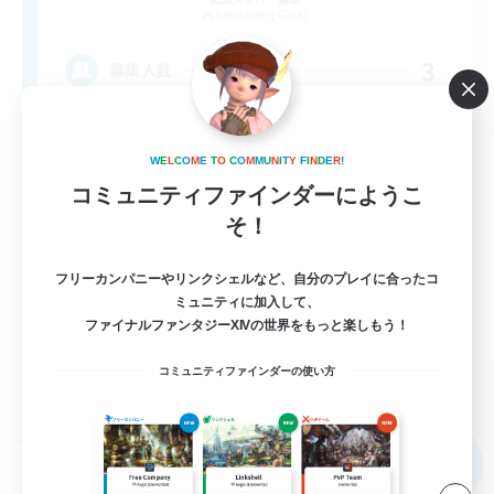
Alexander [Gaia]
3
募集人数
vcあり
W
E
L
C
O
M
E
T
O
C
O
M
M
U
N
I
T
Y
F
I
N
D
E
R
!
初心者/若葉歓迎
コミュニティファインダーにようこ
そ！
まったりゆっくり楽しむ
立ち上げメンバー募集
フリーカンパニーやリンクシェルなど、自分のプレイに合ったコ
復帰者歓迎
ミュニティに加入して、
ファイナルファンタジーXIVの世界をもっと楽しもう！
JA
コミュニティファインダーの使い方
詳細を見る
募集期間: 2026/09/05 まで
フリーカンパニー
NEW