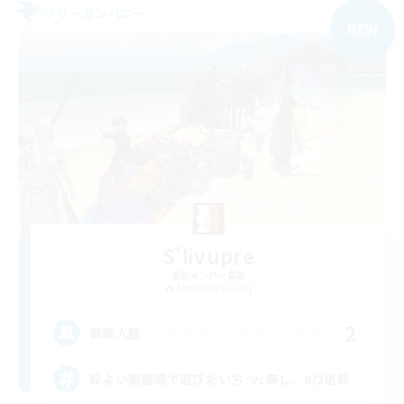
フリーカンパニー
NEW
S'livupre
追加メンバー募集
Alexander [Gaia]
2
募集人数
程よい距離感で遊びたい方･vc無し。8/2更新