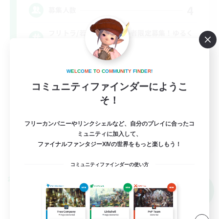
4
募集人数
フリトラ/若葉/高難度初心者限定募集！ゆるく
極攻略
初心者/若葉歓迎
W
E
L
C
O
M
E
T
O
C
O
M
M
U
N
I
T
Y
F
I
N
D
E
R
!
極挑戦
コミュニティファインダーにようこ
そ！
まったりゆっくり楽しむ
クリア目指して頑張る
フリーカンパニーやリンクシェルなど、自分のプレイに合ったコ
JA
ミュニティに加入して、
ファイナルファンタジーXIVの世界をもっと楽しもう！
詳細を見る
募集期間: 2026/09/07 まで
コミュニティファインダーの使い方
クロスワールドリンクシェル
NEW