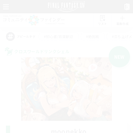
リスト
募集作成
#初心者/若葉歓迎
#絶挑戦
#立ち上げメ
アピールタグ
クロスワールドリンクシェル
NEW
moonekko