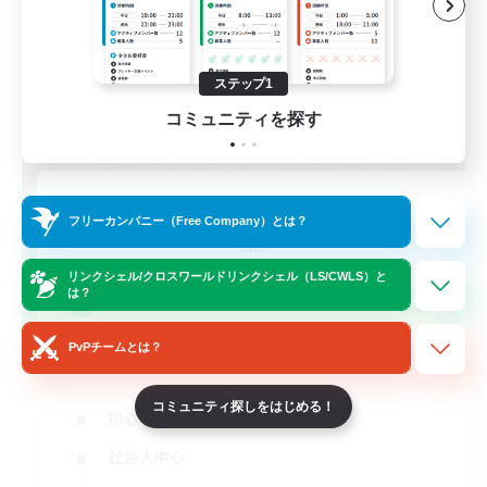
ステップ1
コミュニティを探す
SubMimar
フリーカンパニー（Free Company）とは？
追加メンバー募集
Gaia
リンクシェル/クロスワールドリンクシェル（LS/CWLS）と
3
は？
募集人数
PvPチームとは？
下限攻略
コミュニティ探しをはじめる！
初心者/若葉歓迎
社会人中心