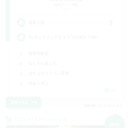
追加メンバー募集
Gaia
3
募集人数
VCなしメスッテ＆メスラの溜まり場!!
復帰者歓迎
なんでも楽しむ
立ち上げメンバー募集
社会人中心
JA
詳細を見る
募集期間: 2026/09/07 まで
クロスワールドリンクシェル
NEW