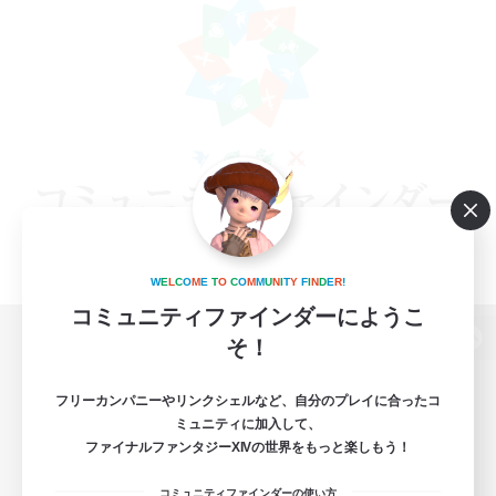
W
E
L
C
O
M
E
T
O
C
O
M
M
U
N
I
T
Y
F
I
N
D
E
R
!
コミュニティファインダーにようこ
そ！
パソコン版へ
フリーカンパニーやリンクシェルなど、自分のプレイに合ったコ
ミュニティに加入して、
ファイナルファンタジーXIVの世界をもっと楽しもう！
関連商品
e-STOREで購入
コミュニティファインダーの使い方