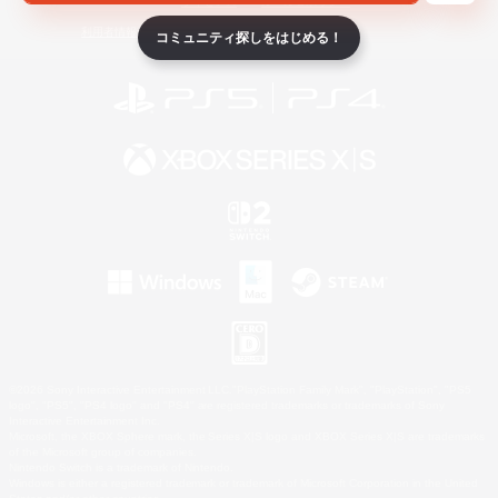
ライセンス
ルール＆ポリシー
利用者情報の外部送信について
コミュニティ探しをはじめる！
©2026 Sony Interactive Entertainment LLC."PlayStation Family Mark", "PlayStation", "PS5
logo", "PS5", "PS4 logo" and "PS4" are registered trademarks or trademarks of Sony
Interactive Entertainment Inc.
Microsoft, the XBOX Sphere mark, the Series X|S logo and XBOX Series X|S are trademarks
of the Microsoft group of companies.
Nintendo Switch is a trademark of Nintendo.
Windows is either a registered trademark or trademark of Microsoft Corporation in the United