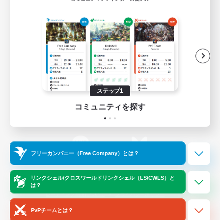
ゲームダウンロード
Official Information
/
X
News
YouTube
ステップ1
コミュニティを探す
Instagram
Twitch
フリーカンパニー（Free Company）とは？
LINE
Bluesky
リンクシェル/クロスワールドリンクシェル（LS/CWLS）と
は？
レーティング制度について
プライバシーポリシー
著作権について
サポートセンター
PvPチームとは？