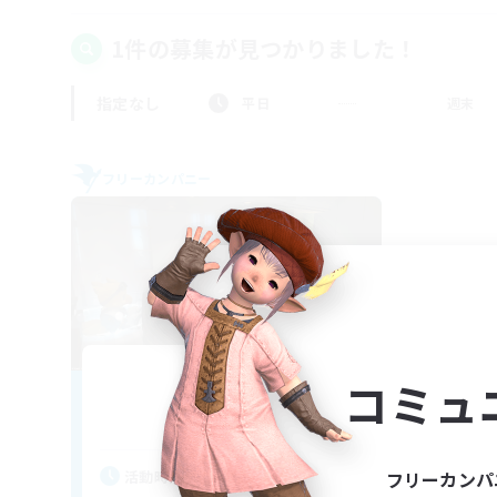
1件の募集が見つかりました！
指定なし
平日
週末
フリーカンパニー
Nora'sShip
コミュ
追加メンバー募集
Alexander [Gaia]
活動時間
フリーカンパ