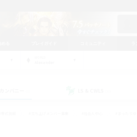
始める
プレイガイド
コミュニティ
ラ
WORLD
Alexander
カンパニー
LS & CWLS
(1)
(30)
#零式挑戦
#立ち上げメンバー募集
#社会人中心
#まったり
#体験歓迎
#クラフター中心
#ギャザラー中心
#ロー
ング
#演奏
#ミラプリ（ミラージュプリズム）
#クリア目指