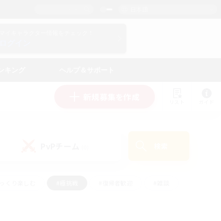
日本語
マイキャラクター情報をチェック！
ログイン
ンキング
ヘルプ＆サポート
新規募集を作成
リスト
ガイド
PvPチーム
検索
(0)
ゆっくり楽しむ
#極挑戦
#復帰者歓迎
#雑談
ルプレイ
#トレジャーハント
#レベリング
して頑張る
#プレイヤー主催イベント