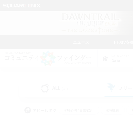
ニュース
FFXIVを
DATA CENTER
Gaia
ALL
フリー
(31)
アピールタグ
#初心者/若葉歓迎
#絶挑戦
#モブハント
#学生中心
#なんでも楽しむ
#スクリーンショット撮影
#ハウジ