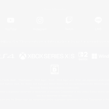
Official Information
YouTube
Instagram
Twitch
LINE
著作権について
プライバシーポリシー
サポートセンター
ライセンス
ルール＆ポリシー
 Family Mark", "PlayStation", "PS5 logo", "PS5", "PS4 logo" and "PS4" are registered trademark
XBOX Sphere mark, the Series X|S logo and XBOX Series X|S are trademarks of the Microsoft gro
Nintendo Switch is a trademark of Nintendo.
ither a registered trademark or trademark of Microsoft Corporation in the United States and/or oth
Mac is a trademark of Apple Inc.
eam and the Steam logo are trademarks and/or registered trademarks of Valve Corporation in the 