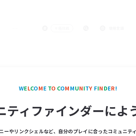
＃極挑戦
使用言語
W
E
L
C
O
M
E
T
O
C
O
M
M
U
N
I
T
Y
F
I
N
D
E
R
!
ニティファインダーによ
ニーやリンクシェルなど、自分のプレイに合ったコミュニテ