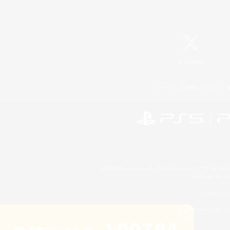
X
/
News
レーティング制度について
©2026 Sony Interactive Entertainment LLC."PlayStation
Microsoft, the 
Windows is e
©2026 Valve Corporation. St
累計募集コミュニティ数