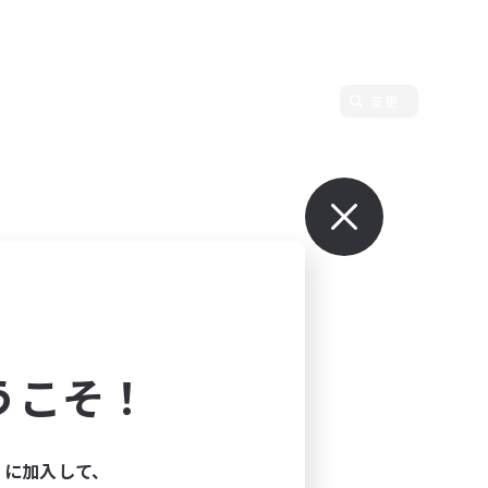
変更
うこそ！
ィに加入して、