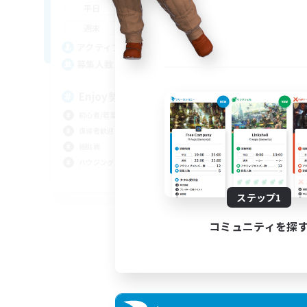
22:00
24:00
平日
21:00
24:00
週末
2
アクティブメンバー数
10
募集人数
Enjoy勢！皆で遊ぼう☆彡
初心者/若葉歓迎
復帰者歓迎
極挑戦
ハウジング
JA
ステップ1
募集期間: 2026/08/25 まで
コミュニティを探