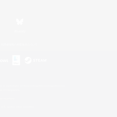
Bluesky
利用者情報の外部送信について
s or trademarks of Sony Interactive Entertainment Inc.
up of companies.
er countries.
U.S. and/or other countries.