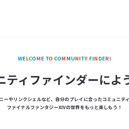
W
E
L
C
O
M
E
T
O
C
O
M
M
U
N
I
T
Y
F
I
N
D
E
R
!
ニティファインダーによ
ニーやリンクシェルなど、自分のプレイに合ったコミュニテ
ファイナルファンタジーXIVの世界をもっと楽しもう！