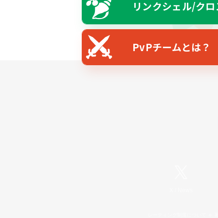
リンクシェル/クロ
PvPチームとは？
X
/
News
レーティング制度について