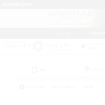
ニュース
FFXIVを
DATA CENTER
Gaia
ALL
フリー
(247)
アピールタグ
#初心者/若葉歓迎
#絶挑戦
#学生中心
#なんでも楽しむ
#モブハント
#
#演奏
#ミラプリ（ミラ