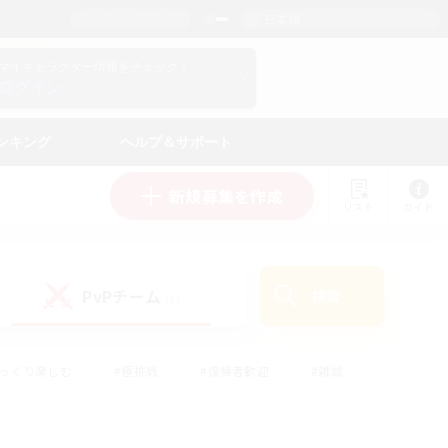
日本語
マイキャラクター情報をチェック！
ログイン
ンキング
ヘルプ＆サポート
新規募集を作成
リスト
ガイド
PvPチーム
検索
(1)
ゆっくり楽しむ
#極挑戦
#復帰者歓迎
#雑談
#ハウジング
#トレジャーハント
#レベリング
#プレイヤー主催イベント