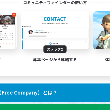
コミュニティファインダーの使い方
ステップ2
す
募集ページから連絡する
体
ree Company）とは？