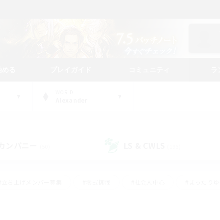
始める
プレイガイド
コミュニティ
ラ
WORLD
Alexander
カンパニー
LS & CWLS
(50)
(196)
#立ち上げメンバー募集
#零式挑戦
#社会人中心
#まったり
体験歓迎
#クラフター中心
#ロールプレイ
#ギャザラー中心
ージュプリズム）
#スクリーンショット撮影
#クリア目指して頑張る