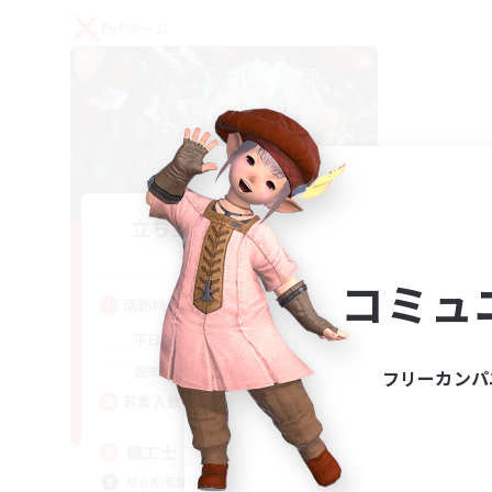
PvPチーム
立ち上げメンバー募集
Gaia
コミュ
活動時間
22:00
24:00
平日
21:00
24:00
週末
フリーカンパ
5
募集人数
機工士
初心者/若葉歓迎