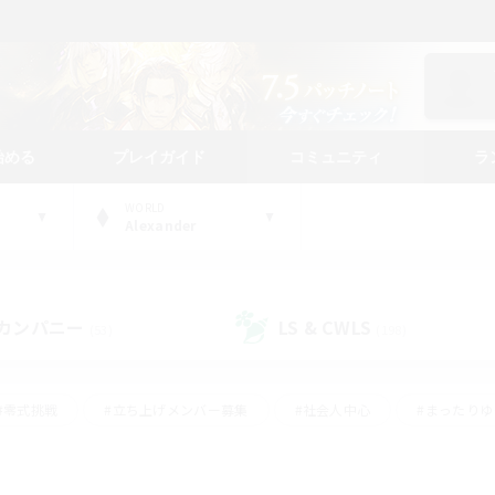
始める
プレイガイド
コミュニティ
ラ
WORLD
Alexander
カンパニー
LS & CWLS
(53)
(198)
#零式挑戦
#立ち上げメンバー募集
#社会人中心
#まったり
#体験歓迎
#クラフター中心
#ギャザラー中心
#ロー
ング
#演奏
#ミラプリ（ミラージュプリズム）
#クリア目指