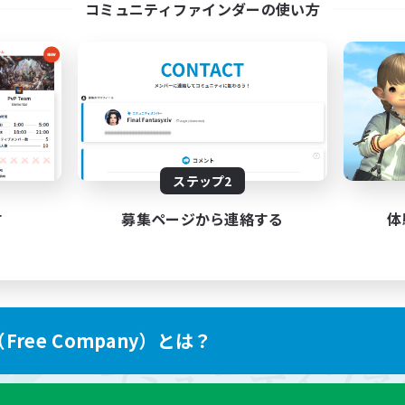
コミュニティファインダーの使い方
ステップ2
す
募集ページから連絡する
体
ree Company）とは？