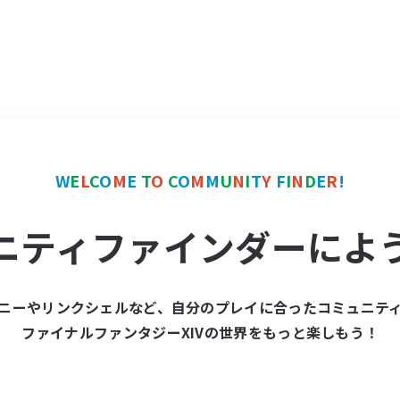
W
E
L
C
O
M
E
T
O
C
O
M
M
U
N
I
T
Y
F
I
N
D
E
R
!
ニティファインダーによ
ニーやリンクシェルなど、自分のプレイに合ったコミュニテ
ファイナルファンタジーXIVの世界をもっと楽しもう！