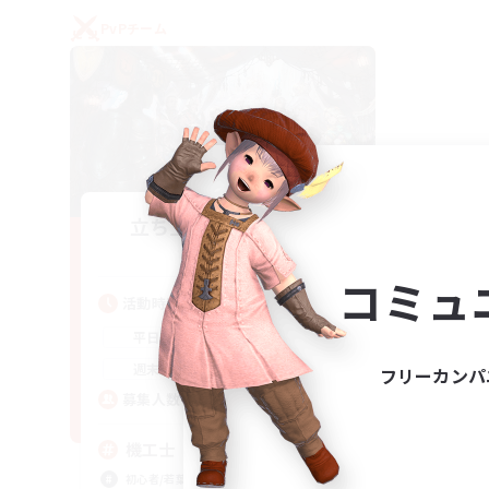
PvPチーム
立ち上げメンバー募集
Gaia
コミュ
活動時間
22:00
24:00
平日
21:00
24:00
週末
フリーカンパ
5
募集人数
機工士
初心者/若葉歓迎