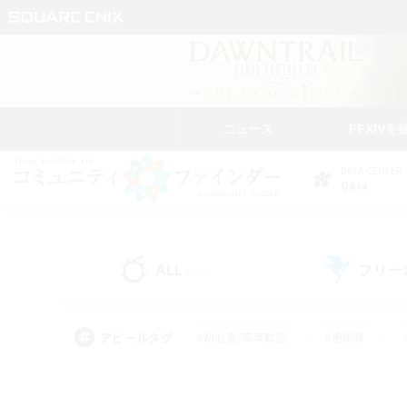
ニュース
FFXIVを
DATA CENTER
Gaia
ALL
フリー
(252)
アピールタグ
#初心者/若葉歓迎
#絶挑戦
#モブハント
#学生中心
#なんでも楽しむ
#スクリーンショット撮影
#ハウジ