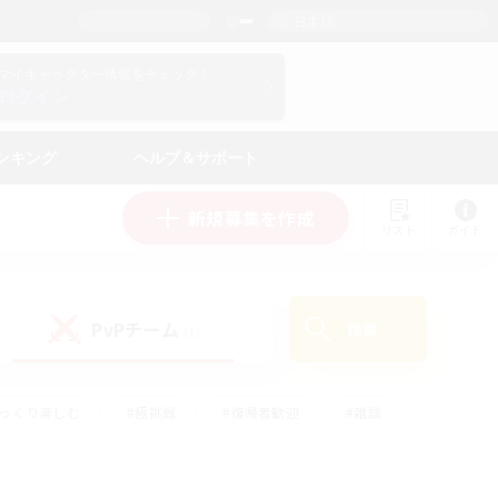
日本語
マイキャラクター情報をチェック！
ログイン
ンキング
ヘルプ＆サポート
新規募集を作成
リスト
ガイド
PvPチーム
検索
(1)
ゆっくり楽しむ
#極挑戦
#復帰者歓迎
#雑談
ルプレイ
#トレジャーハント
#レベリング
して頑張る
#プレイヤー主催イベント