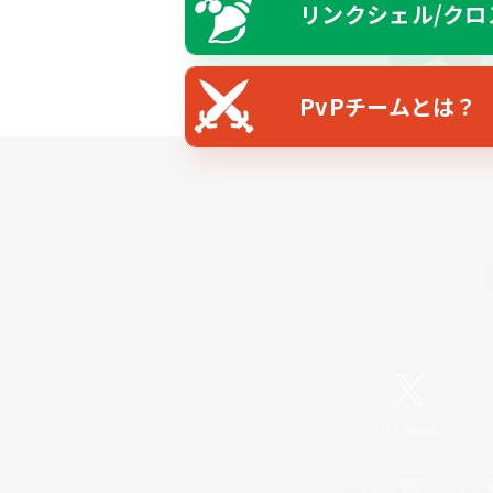
リンクシェル/クロ
PvPチームとは？
X
/
News
レーティング制度について