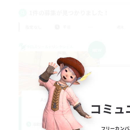
1件の募集が見つかりました！
指定なし
平日
週末
クロスワールドリンクシェル
NEW
AsakatuTonka2
コミュ
追加メンバー募集
Gaia
活動時間
フリーカンパ