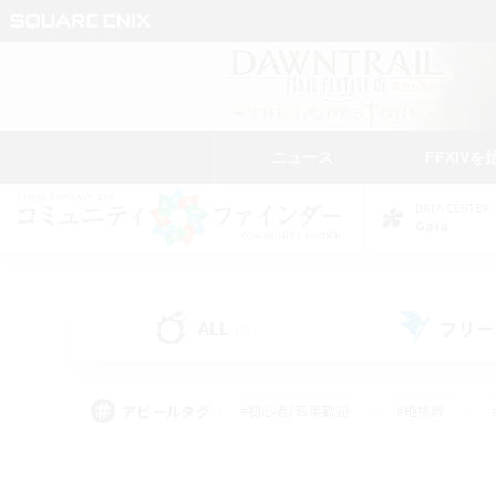
ニュース
FFXIVを
DATA CENTER
Gaia
ALL
フリー
(2)
アピールタグ
#初心者/若葉歓迎
#絶挑戦
#なんでも楽しむ
#学生中心
#モブハント
#レベリング
#クリア目指し