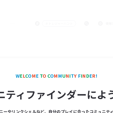
＃トレジャーハント
使用
W
E
L
C
O
M
E
T
O
C
O
M
M
U
N
I
T
Y
F
I
N
D
E
R
!
ニティファインダーによ
ニーやリンクシェルなど、自分のプレイに合ったコミュニテ