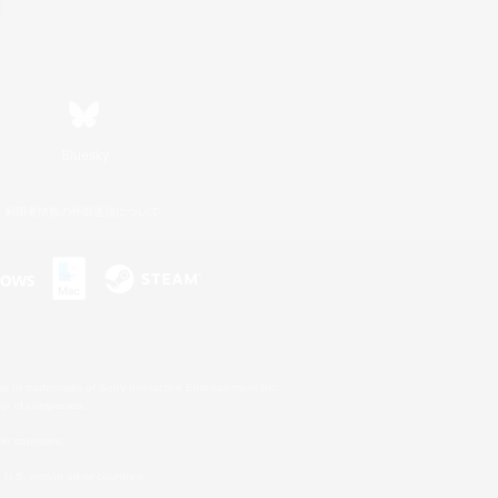
Bluesky
利用者情報の外部送信について
s or trademarks of Sony Interactive Entertainment Inc.
up of companies.
er countries.
U.S. and/or other countries.