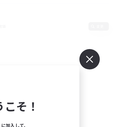
言語
変更
うこそ！
ィに加入して、