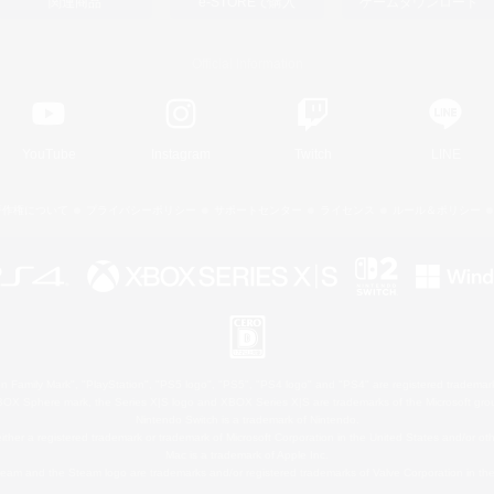
関連商品
e-STOREで購入
ゲームダウンロード
Official Information
YouTube
Instagram
Twitch
LINE
著作権について
プライバシーポリシー
サポートセンター
ライセンス
ルール＆ポリシー
 Family Mark", "PlayStation", "PS5 logo", "PS5", "PS4 logo" and "PS4" are registered trademark
XBOX Sphere mark, the Series X|S logo and XBOX Series X|S are trademarks of the Microsoft gro
Nintendo Switch is a trademark of Nintendo.
ither a registered trademark or trademark of Microsoft Corporation in the United States and/or oth
Mac is a trademark of Apple Inc.
eam and the Steam logo are trademarks and/or registered trademarks of Valve Corporation in the 