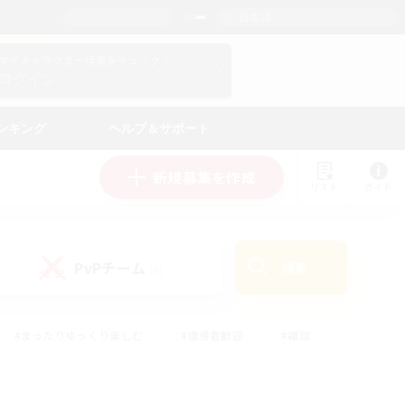
日本語
マイキャラクター情報をチェック！
ログイン
ンキング
ヘルプ＆サポート
新規募集を作成
リスト
ガイド
PvPチーム
検索
(0)
#まったりゆっくり楽しむ
#復帰者歓迎
#雑談
心
#演奏
#トレジャーハント
#ハウジング
）
#プレイヤー主催イベント