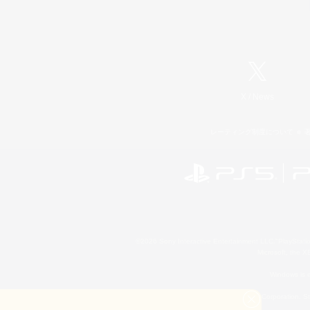
X
/
News
レーティング制度について
©2026 Sony Interactive Entertainment LLC."PlayStation
Microsoft, the 
Windows is e
©2026 Valve Corporation. St