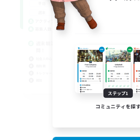
20:00
23:00
平日
9:00
23:00
週末
22
アクティブメンバー数
10
募集人数
週末朝活メイン雑談VC！DC不
問！
社会人中心
極挑戦
トレジャーハント
雑談
JA
ステップ1
募集期間: 2026/09/07 まで
コミュニティを探