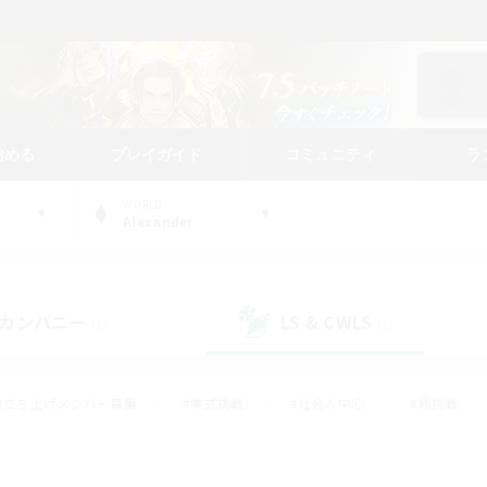
始める
プレイガイド
コミュニティ
ラ
WORLD
Alexander
カンパニー
LS & CWLS
(1)
(1)
#立ち上げメンバー募集
#零式挑戦
#社会人中心
#極挑戦
#体験歓迎
#ロールプレイ
#ギャザラー中心
#クラフター中
て頑張る
#スクリーンショット撮影
#ミラプリ（ミラージュプリズム