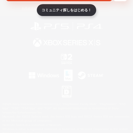
ライセンス
ルール＆ポリシー
利用者情報の外部送信について
コミュニティ探しをはじめる！
©2026 Sony Interactive Entertainment LLC."PlayStation Family Mark", "PlayStation", "PS5
logo", "PS5", "PS4 logo" and "PS4" are registered trademarks or trademarks of Sony
Interactive Entertainment Inc.
Microsoft, the XBOX Sphere mark, the Series X|S logo and XBOX Series X|S are trademarks
of the Microsoft group of companies.
Nintendo Switch is a trademark of Nintendo.
Windows is either a registered trademark or trademark of Microsoft Corporation in the United