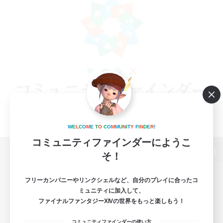
W
E
L
C
O
M
E
T
O
C
O
M
M
U
N
I
T
Y
F
I
N
D
E
R
!
コミュニティファインダーにようこ
そ！
パソコン版へ
フリーカンパニーやリンクシェルなど、自分のプレイに合ったコ
ミュニティに加入して、
ファイナルファンタジーXIVの世界をもっと楽しもう！
関連商品
e-STOREで購入
コミュニティファインダーの使い方