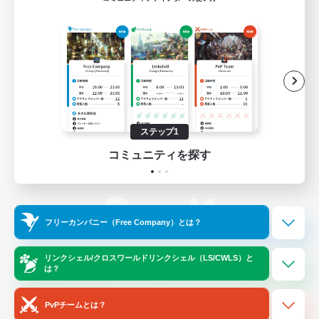
ゲームダウンロード
Official Information
/
X
News
YouTube
ステップ1
コミュニティを探す
Instagram
Twitch
フリーカンパニー（Free Company）とは？
LINE
Bluesky
リンクシェル/クロスワールドリンクシェル（LS/CWLS）と
は？
レーティング制度について
プライバシーポリシー
著作権について
サポートセンター
PvPチームとは？