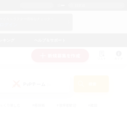
日本語
マイキャラクター情報をチェック！
ログイン
ンキング
ヘルプ＆サポート
新規募集を作成
リスト
ガイド
PvPチーム
検索
(1)
ゆっくり楽しむ
#極挑戦
#復帰者歓迎
#雑談
#ハウジング
#トレジャーハント
#レベリング
#プレイヤー主催イベント