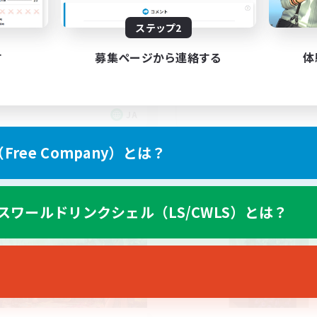
ステップ2
ライト勢向けVC有りの
上げメンバー募集
社会人中心
者/若葉歓迎
す
募集ページから連絡する
体
雑談
なんでも楽しむ
極挑戦
JA
募集期間: 2026/09/06 まで
募集期間: 20
ree Company）とは？
ワールドリンクシェル
クロスワールドリンクシェル
スワールドリンクシェル（LS/CWLS）とは？
NEW