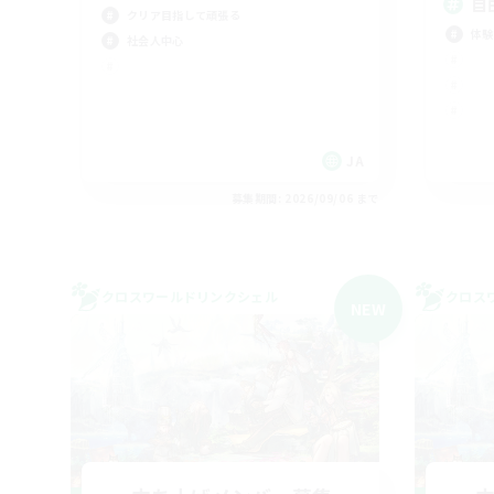
自
クリア目指して頑張る
体験
社会人中心
JA
募集期間: 2026/09/06 まで
クロスワールドリンクシェル
クロス
NEW