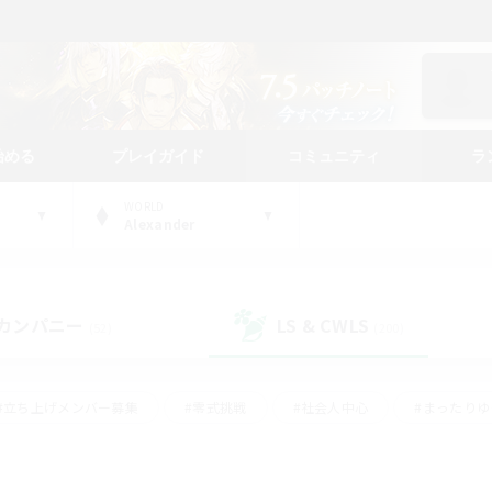
始める
プレイガイド
コミュニティ
ラ
WORLD
Alexander
カンパニー
LS & CWLS
(52)
(200)
#立ち上げメンバー募集
#零式挑戦
#社会人中心
#まったり
体験歓迎
#クラフター中心
#ロールプレイ
#ギャザラー中心
ージュプリズム）
#スクリーンショット撮影
#クリア目指して頑張る