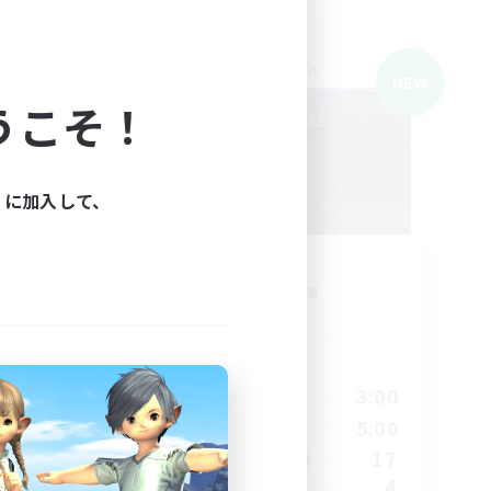
クロスワールドリンクシェル
NEW
NEW
うこそ！
ィに加入して、
peco
追加メンバー募集
Gaia
活動時間
1:00
21:00
3:00
平日
1:00
21:00
5:00
週末
4
17
アクティブメンバー数
2
4
募集人数