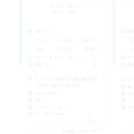
O-Mu-Tsu
追加メンバー募集
Gaia
活動時間
活
21:00
24:00
平日
平
21:00
24:00
週末
週
17
アクティブメンバー数
ア
4
募集人数
募
フリトラ/若葉/高難度初心者限
良
定募集！ゆるく極攻略
初心
初心者/若葉歓迎
復帰
極挑戦
なん
まったりゆっくり楽しむ
体験
クリア目指して頑張る
JA
募集期間: 2026/09/06 まで