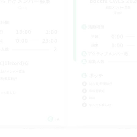
立ち上げメンバー募集
bocchi CWLS 20
Gaia
追加メンバー募集
Gaia
動時間
活動時間
19:00
1:00
日
0:00
平日
0:00
23:00
末
0:00
週末
2
集人数
アクティブメンバー数
募集人数
C(Discord)有
上げメンバー募集
ボッチ
者/若葉歓迎
初心者/若葉歓迎
復帰者歓迎
でも楽しむ
雑談
なんでも楽しむ
JA
募集期間: 2026/09/06 まで
募集期間: 20