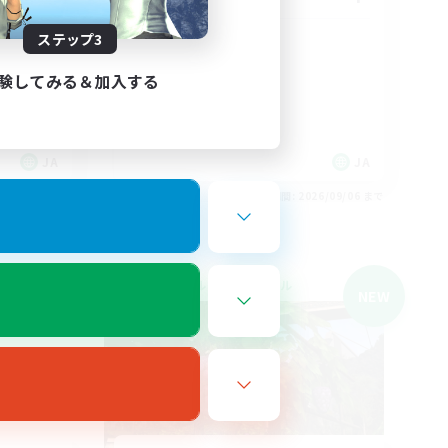
ステップ3
LS
VCあり
社会人中心
験してみる＆加入する
まったりゆっくり楽しむ
雑談
復帰者歓迎
JA
JA
26/09/06 まで
募集期間: 2026/09/06 まで
クロスワールドリンクシェル
NEW
NEW