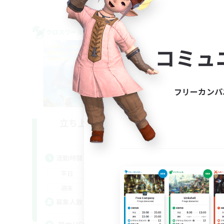
クロスワールドリンクシェル
クロス
NEW
コミュ
フリーカンパ
立ち上げメンバー募集
Gaia
活動時間
活
21:00
23:00
平日
平
21:00
23:00
週末
週
15
募集人数
募