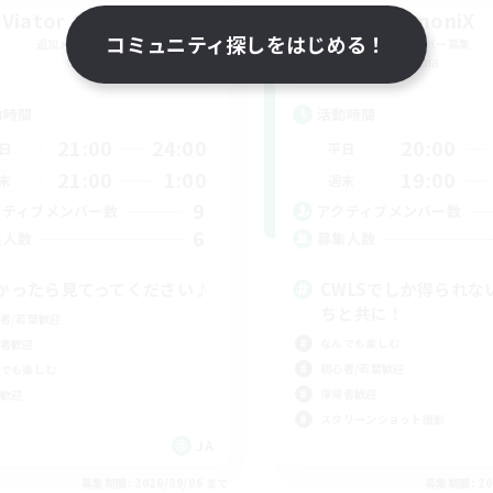
Viator Aeternus
HarmoniX
コミュニティ探しをはじめる！
追加メンバー募集
追加メンバー募集
Gaia
Gaia
動時間
活動時間
21:00
24:00
20:00
日
平日
21:00
1:00
19:00
末
週末
9
クティブメンバー数
アクティブメンバー数
6
集人数
募集人数
かったら見てってください♪
CWLSでしか得られな
ちと共に！
者/若葉歓迎
なんでも楽しむ
者歓迎
初心者/若葉歓迎
でも楽しむ
復帰者歓迎
歓迎
スクリーンショット撮影
JA
募集期間: 2026/09/06 まで
募集期間: 20