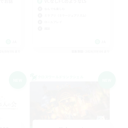
勢でお話
VCなしFCのようなLS
なんでも楽しむ
ミラプリ（ミラージュプリズム）
ロールプレイ
雑談
JA
JA
26/09/06 まで
募集期間: 2026/09/06 まで
クロスワールドリンクシェル
NEW
NEW