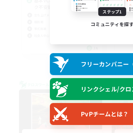
基本VCなし！戦闘苦手ギミッ
VC
ク不安歓迎！極と零式
雑談
ステップ1
立ち上げメンバー募集
立ち
極挑戦
初心
コミュニティを探
零式挑戦
社会人中心
JA
募集期間: 2026/09/06 まで
フリーカンパニー（F
クロスワールドリンクシェル
クロス
リンクシェル/クロ
NEW
PvPチームとは？