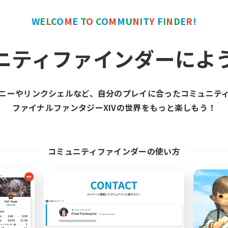
W
E
L
C
O
M
E
T
O
C
O
M
M
U
N
I
T
Y
F
I
N
D
E
R
!
ワールドリンクシェル
クロスワールドリンクシェル
NEW
ニティファインダーによ
ニーやリンクシェルなど、自分のプレイに合ったコミュニテ
ファイナルファンタジーXIVの世界をもっと楽しもう！
立ち上げメンバー募集
87Cafe
Gaia
追加メンバー募集
Gaia
コミュニティファインダーの使い方
動時間
活動時間
0:00
23:00
日
21:00
平日
0:00
23:00
末
20:00
週末
10
集人数
アクティブメンバー数
募集人数