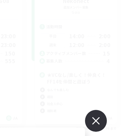
2608
Nekonect
追加メンバー募集
Gaia
活動時間
23:00
14:00
2:00
平日
23:00
12:00
2:00
週末
150
15
アクティブメンバー数
555
4
募集人数
★VCなし/楽しく！仲良く！
FF14を仲間と遊ぼう
なんでも楽しむ
雑談
社会人中心
極挑戦
JA
JA
26/09/06 まで
募集期間: 2026/09/06 まで