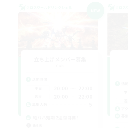
クロスワールドリンクシェル
クロス
NEW
立ち上げメンバー募集
Gaia
活動時間
活
20:00
22:00
平日
平
20:00
22:00
週末
週
5
募集人数
ア
募
絶バハ短期 2週間目標！
絶挑戦