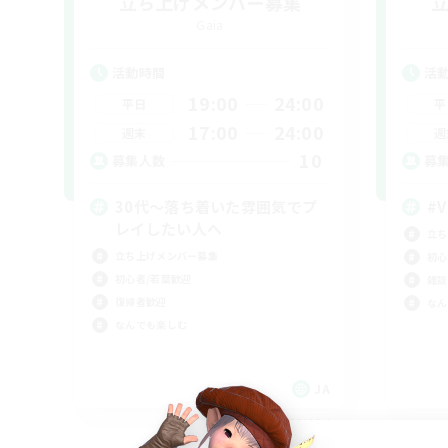
立ち上げメンバー募集
Gaia
活動時間
活
19:00
24:00
平日
平
17:00
24:00
週末
週
10
募集人数
募
30代～落ち着いた雰囲気でプ
#V
レイしたい人へ
立ち
立ち上げメンバー募集
初心
初心者/若葉歓迎
雑談
復帰者歓迎
なん
なんでも楽しむ
JA
募集期間: 2026/09/06 まで