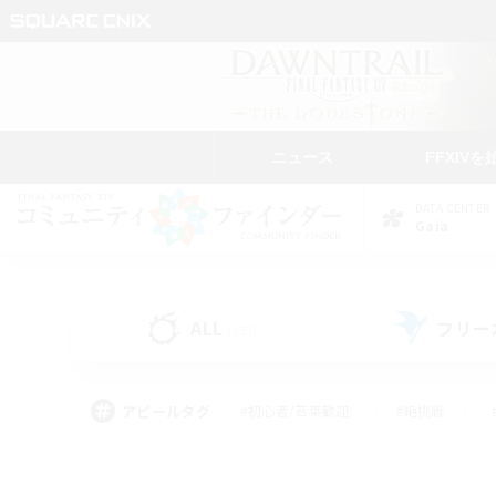
ニュース
FFXIVを
DATA CENTER
Gaia
ALL
フリー
(253)
アピールタグ
#初心者/若葉歓迎
#絶挑戦
#学生中心
#なんでも楽しむ
#モブハント
#
#演奏
#ミラプリ（ミラ