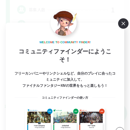
1
募集人数
VCあり、エンジョイ勢でお話好きな方
雑談
W
E
L
C
O
M
E
T
O
C
O
M
M
U
N
I
T
Y
F
I
N
D
E
R
!
立ち上げメンバー募集
コミュニティファインダーにようこ
そ！
まったりゆっくり楽しむ
なんでも楽しむ
フリーカンパニーやリンクシェルなど、自分のプレイに合ったコ
JA
ミュニティに加入して、
ファイナルファンタジーXIVの世界をもっと楽しもう！
詳細を見る
募集期間: 2026/09/05 まで
コミュニティファインダーの使い方
クロスワールドリンクシェル
NEW