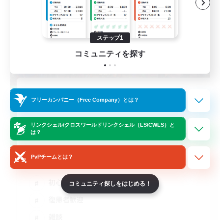
ステップ1
コミュニティを探す
立ち上げメンバー募集
フリーカンパニー（Free Company）とは？
Gaia
リンクシェル/クロスワールドリンクシェル（LS/CWLS）と
15
募集人数
は？
初心者、復帰者同士でVCでワイワイ！
PvPチームとは？
初心者/若葉歓迎
コミュニティ探しをはじめる！
復帰者歓迎
雑談