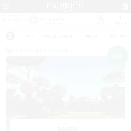
リスト
募集作成
#初心者/若葉歓迎
#絶挑戦
#零式挑戦
アピールタグ
クロスワールドリンクシェル
NEW
RAVEN