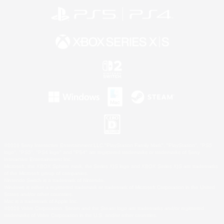
©2026 Sony Interactive Entertainment LLC."PlayStation Family Mark", "PlayStation", "PS5
logo", "PS5", "PS4 logo" and "PS4" are registered trademarks or trademarks of Sony
Interactive Entertainment Inc.
Microsoft, the XBOX Sphere mark, the Series X|S logo and XBOX Series X|S are trademarks
of the Microsoft group of companies.
Nintendo Switch is a trademark of Nintendo.
Windows is either a registered trademark or trademark of Microsoft Corporation in the United
States and/or other countries.
Mac is a trademark of Apple Inc.
©2026 Valve Corporation. Steam and the Steam logo are trademarks and/or registered
trademarks of Valve Corporation in the U.S. and/or other countries.