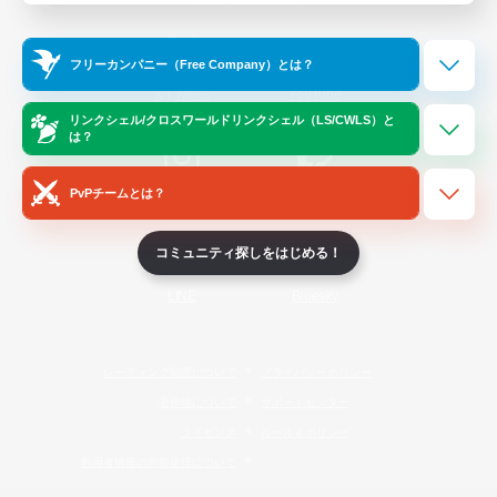
Official Information
フリーカンパニー（Free Company）とは？
/
X
News
YouTube
リンクシェル/クロスワールドリンクシェル（LS/CWLS）と
は？
PvPチームとは？
Instagram
Twitch
コミュニティ探しをはじめる！
LINE
Bluesky
レーティング制度について
プライバシーポリシー
著作権について
サポートセンター
ライセンス
ルール＆ポリシー
利用者情報の外部送信について