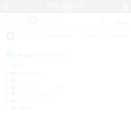
リスト
募集作成
#初心者/若葉歓迎
#絶挑戦
#零式挑戦
アピールタグ
0件の募集が見つかりました！
指定なし
Alexander (Gaia)
フリーカンパニー
平日
週末
＃プレイヤー主催イベント
使用言語