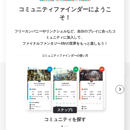
W
E
L
C
O
M
E
T
O
C
O
M
M
U
N
I
T
Y
F
I
N
D
E
R
!
コミュニティファインダーにようこ
そ！
フリーカンパニーやリンクシェルなど、自分のプレイに合ったコ
ミュニティに加入して、
ファイナルファンタジーXIVの世界をもっと楽しもう！
コミュニティファインダーの使い方
パソコン版へ
関連商品
e-STOREで購入
ステップ1
ゲームダウンロード
コミュニティを探す