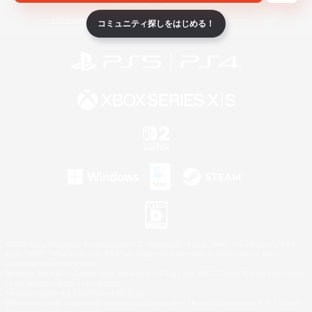
ライセンス
ルール＆ポリシー
利用者情報の外部送信について
コミュニティ探しをはじめる！
©2026 Sony Interactive Entertainment LLC."PlayStation Family Mark", "PlayStation", "PS5
logo", "PS5", "PS4 logo" and "PS4" are registered trademarks or trademarks of Sony
Interactive Entertainment Inc.
Microsoft, the XBOX Sphere mark, the Series X|S logo and XBOX Series X|S are trademarks
of the Microsoft group of companies.
Nintendo Switch is a trademark of Nintendo.
Windows is either a registered trademark or trademark of Microsoft Corporation in the United