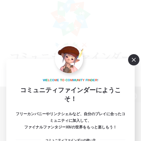
W
E
L
C
O
M
E
T
O
C
O
M
M
U
N
I
T
Y
F
I
N
D
E
R
!
コミュニティファインダーにようこ
そ！
パソコン版へ
フリーカンパニーやリンクシェルなど、自分のプレイに合ったコ
ミュニティに加入して、
ファイナルファンタジーXIVの世界をもっと楽しもう！
関連商品
e-STOREで購入
コミュニティファインダーの使い方