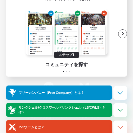
ゲームダウンロード
Official Information
/
X
News
YouTube
ステップ1
コミュニティを探す
Instagram
Twitch
フリーカンパニー（Free Company）とは？
LINE
Bluesky
リンクシェル/クロスワールドリンクシェル（LS/CWLS）と
は？
レーティング制度について
プライバシーポリシー
著作権について
サポートセンター
PvPチームとは？