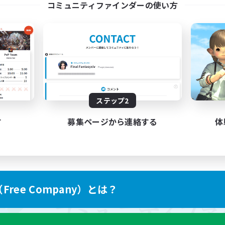
コミュニティファインダーの使い方
ステップ2
す
募集ページから連絡する
体
ree Company）とは？