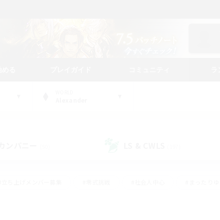
始める
プレイガイド
コミュニティ
ラ
WORLD
Alexander
カンパニー
LS & CWLS
(50)
(197)
#立ち上げメンバー募集
#零式挑戦
#社会人中心
#まったり
体験歓迎
#クラフター中心
#ロールプレイ
#ギャザラー中心
ージュプリズム）
#スクリーンショット撮影
#クリア目指して頑張る