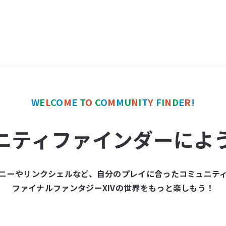
W
E
L
C
O
M
E
T
O
C
O
M
M
U
N
I
T
Y
F
I
N
D
E
R
!
ニティファインダーによ
ニーやリンクシェルなど、自分のプレイに合ったコミュニテ
ファイナルファンタジーXIVの世界をもっと楽しもう！