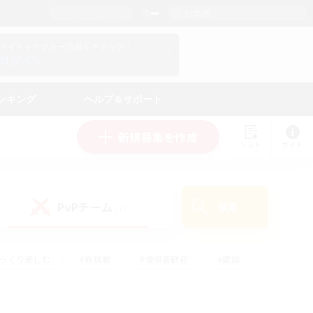
日本語
マイキャラクター情報をチェック！
ログイン
ンキング
ヘルプ＆サポート
新規募集を作成
リスト
ガイド
PvPチーム
検索
(1)
ゆっくり楽しむ
#極挑戦
#復帰者歓迎
#雑談
#ハウジング
#トレジャーハント
#レベリング
#プレイヤー主催イベント