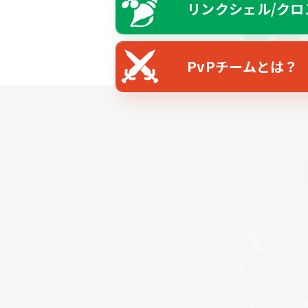
リンクシェル/クロ
PvPチームとは？
X
/
News
レーティング制度について