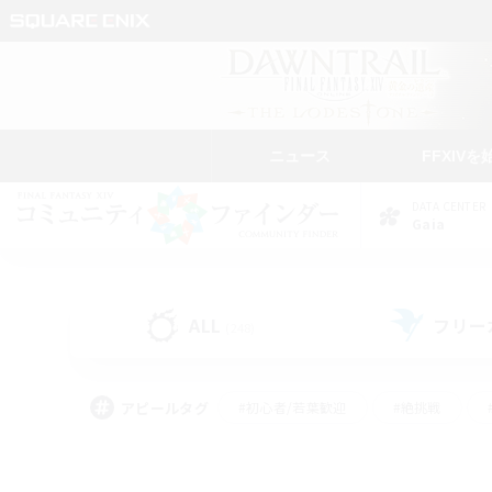
ニュース
FFXIVを
DATA CENTER
Gaia
ALL
フリー
(248)
アピールタグ
#初心者/若葉歓迎
#絶挑戦
#学生中心
#なんでも楽しむ
#モブハント
#
#演奏
#ミラプリ（ミラ