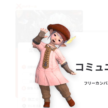
PvPチーム
立ち上げメンバー募集
Gaia
コミュ
活動時間
22:00
24:00
平日
21:00
24:00
週末
フリーカンパ
5
募集人数
機工士
初心者/若葉歓迎