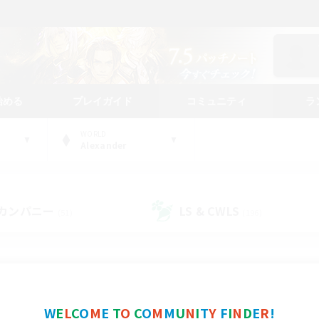
始める
プレイガイド
コミュニティ
ラ
WORLD
Alexander
カンパニー
LS & CWLS
(51)
(196)
コミュニティファインダー
W
E
L
C
O
M
E
T
O
C
O
M
M
U
N
I
T
Y
F
I
N
D
E
R
!