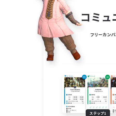
コミ
コミュ
コミュニ
自分に合っ
フリーカンパ
ステップ1