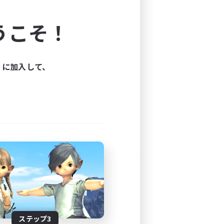
よう！
うこそ！
できます。
と楽しもう！
ィに加入して、
ステップ3