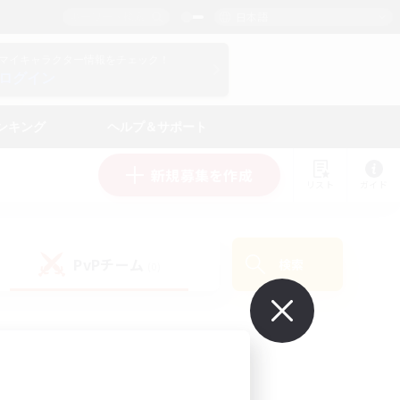
日本語
マイキャラクター情報をチェック！
ログイン
ンキング
ヘルプ＆サポート
新規募集を作成
リスト
ガイド
PvPチーム
検索
(0)
で