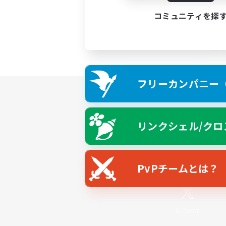
コミュニティを探
フリーカンパニー（F
リンクシェル/クロ
PvPチームとは？
X
/
News