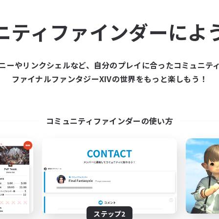
ュニティメンバーを集め
ニティファインダーによ
ティファインダーは、一緒に冒険する仲間を募集することが
た仲間を集めて、ファイナルファンタジーXIVの世界をもっ
ニーやリンクシェルなど、自分のプレイに合ったコミュニテ
ファイナルファンタジーXIVの世界をもっと楽しもう！
新規募集を作成する
コミュニティファインダーの使い方
ステップ2