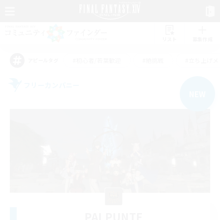
リスト
募集作成
#初心者/若葉歓迎
#絶挑戦
#立ち上げメ
アピールタグ
フリーカンパニー
NEW
PALPUNTE