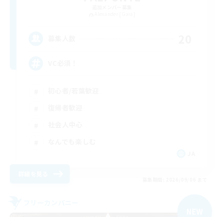
追加メンバー募集
Alexander [Gaia]
20
募集人数
VC必須！
初心者/若葉歓迎
復帰者歓迎
社会人中心
なんでも楽しむ
JA
詳細を見る
募集期間: 2026/09/06 まで
フリーカンパニー
NEW