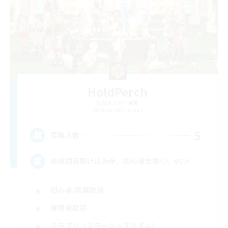
HoldPerch
追加メンバー募集
Alexander [Gaia]
5
募集人数
非戦闘民駆け込み寺、初心者支援◎、VC×
初心者/若葉歓迎
復帰者歓迎
ミラプリ（ミラージュプリズム）