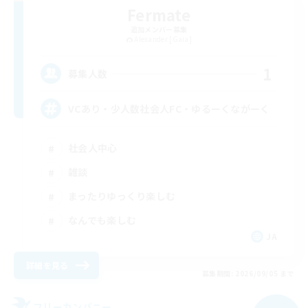
Fermate
追加メンバー募集
Alexander [Gaia]
1
募集人数
VCあり・少人数社会人FC・ゆるーくながーく
社会人中心
雑談
まったりゆっくり楽しむ
なんでも楽しむ
JA
詳細を見る
募集期間: 2026/09/05 まで
フリーカンパニー