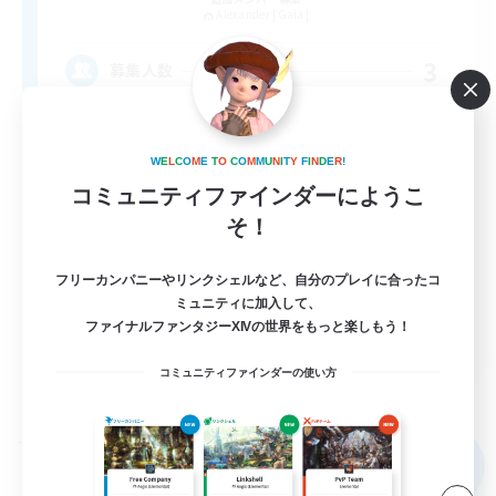
Alexander [Gaia]
3
募集人数
vcあり
W
E
L
C
O
M
E
T
O
C
O
M
M
U
N
I
T
Y
F
I
N
D
E
R
!
初心者/若葉歓迎
コミュニティファインダーにようこ
そ！
まったりゆっくり楽しむ
立ち上げメンバー募集
フリーカンパニーやリンクシェルなど、自分のプレイに合ったコ
復帰者歓迎
ミュニティに加入して、
ファイナルファンタジーXIVの世界をもっと楽しもう！
JA
コミュニティファインダーの使い方
詳細を見る
募集期間: 2026/09/05 まで
フリーカンパニー
NEW