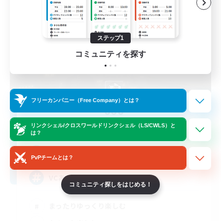
ステップ1
コミュニティを探す
フリーカンパニー（Free Company）とは？
666
追加メンバー募集
リンクシェル/クロスワールドリンクシェル（LS/CWLS）と
Alexander [Gaia]
は？
3
募集人数
PvPチームとは？
VCあり
コミュニティ探しをはじめる！
まったりゆっくり楽しむ