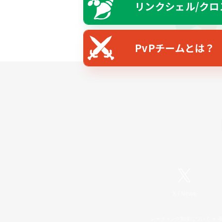
リンクシェル/クロ
PvPチームとは？
X
/
News
レーティング制度について