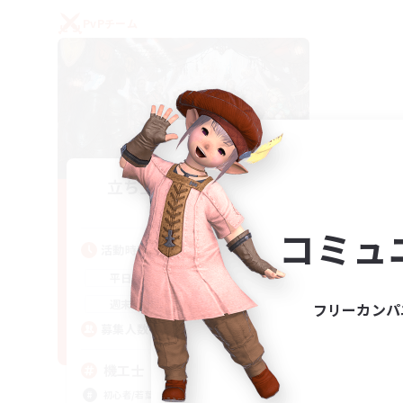
PvPチーム
立ち上げメンバー募集
Gaia
コミュ
活動時間
22:00
24:00
平日
21:00
24:00
週末
フリーカンパ
5
募集人数
機工士
初心者/若葉歓迎