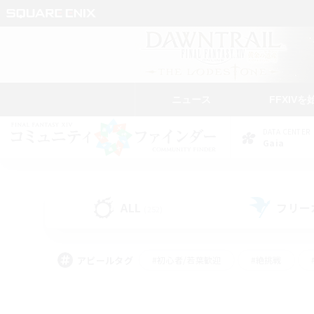
ニュース
FFXIVを
DATA CENTER
Gaia
ALL
フリー
(252)
アピールタグ
#初心者/若葉歓迎
#絶挑戦
#モブハント
#学生中心
#なんでも楽しむ
#スクリーンショット撮影
#ハウジ