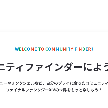
W
E
L
C
O
M
E
T
O
C
O
M
M
U
N
I
T
Y
F
I
N
D
E
R
!
ニティファインダーによ
ニーやリンクシェルなど、自分のプレイに合ったコミュニテ
ファイナルファンタジーXIVの世界をもっと楽しもう！