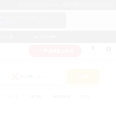
日本語
マイキャラクター情報をチェック！
ログイン
ンキング
ヘルプ＆サポート
新規募集を作成
リスト
ガイド
PvPチーム
検索
(1)
ゆっくり楽しむ
#極挑戦
#復帰者歓迎
#雑談
ルプレイ
#トレジャーハント
#レベリング
して頑張る
#プレイヤー主催イベント