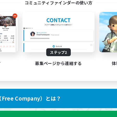
コミュニティファインダーの使い方
ステップ2
す
募集ページから連絡する
体
ree Company）とは？