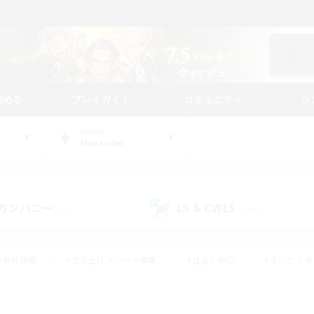
始める
プレイガイド
コミュニティ
ラ
WORLD
Alexander
カンパニー
LS & CWLS
(53)
(198)
#零式挑戦
#立ち上げメンバー募集
#社会人中心
#まったり
#体験歓迎
#クラフター中心
#ギャザラー中心
#ロー
ング
#演奏
#ミラプリ（ミラージュプリズム）
#クリア目指