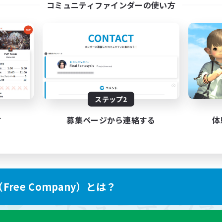
コミュニティファインダーの使い方
ステップ2
す
募集ページから連絡する
体
ree Company）とは？