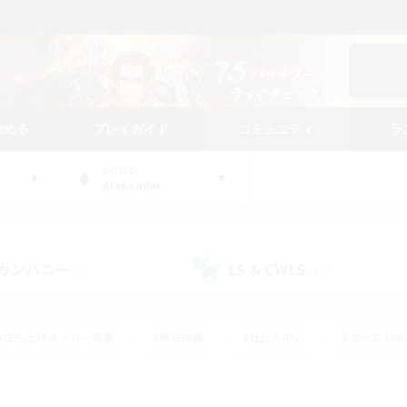
始める
プレイガイド
コミュニティ
ラ
WORLD
Alexander
カンパニー
LS & CWLS
(50)
(197)
#立ち上げメンバー募集
#零式挑戦
#社会人中心
#まったり
体験歓迎
#クラフター中心
#ロールプレイ
#ギャザラー中心
ージュプリズム）
#スクリーンショット撮影
#クリア目指して頑張る