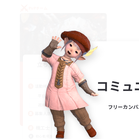
PvPチーム
立ち上げメンバー募集
Gaia
コミュ
活動時間
22:00
24:00
平日
21:00
24:00
週末
フリーカンパ
5
募集人数
機工士
初心者/若葉歓迎