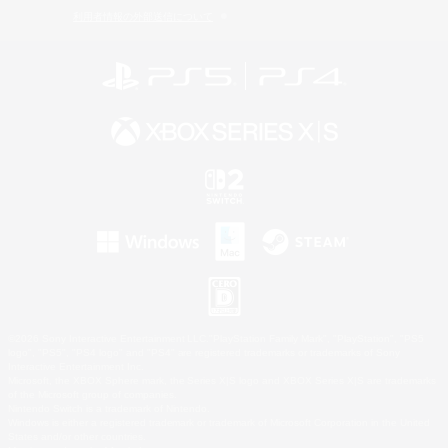
利用者情報の外部送信について
©2026 Sony Interactive Entertainment LLC."PlayStation Family Mark", "PlayStation", "PS5
logo", "PS5", "PS4 logo" and "PS4" are registered trademarks or trademarks of Sony
Interactive Entertainment Inc.
Microsoft, the XBOX Sphere mark, the Series X|S logo and XBOX Series X|S are trademarks
of the Microsoft group of companies.
Nintendo Switch is a trademark of Nintendo.
Windows is either a registered trademark or trademark of Microsoft Corporation in the United
States and/or other countries.