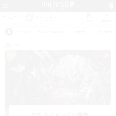
リスト
募集作成
#初心者/若葉歓迎
#絶挑戦
#零式挑戦
アピールタグ
PvPチーム
立ち上げメンバー募集