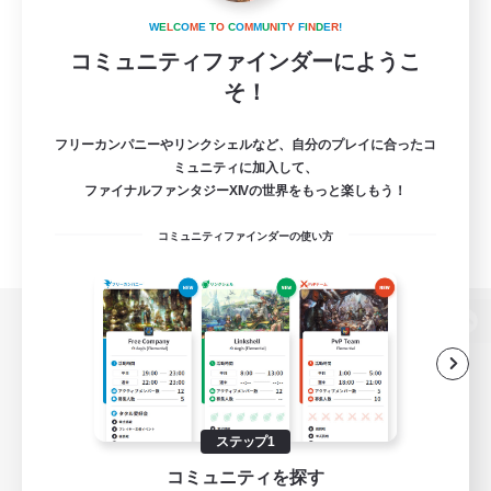
W
E
L
C
O
M
E
T
O
C
O
M
M
U
N
I
T
Y
F
I
N
D
E
R
!
コミュニティファインダーにようこ
そ！
フリーカンパニーやリンクシェルなど、自分のプレイに合ったコ
ミュニティに加入して、
ファイナルファンタジーXIVの世界をもっと楽しもう！
コミュニティファインダーの使い方
パソコン版へ
関連商品
e-STOREで購入
ステップ1
コミュニティを探す
ゲームダウンロード