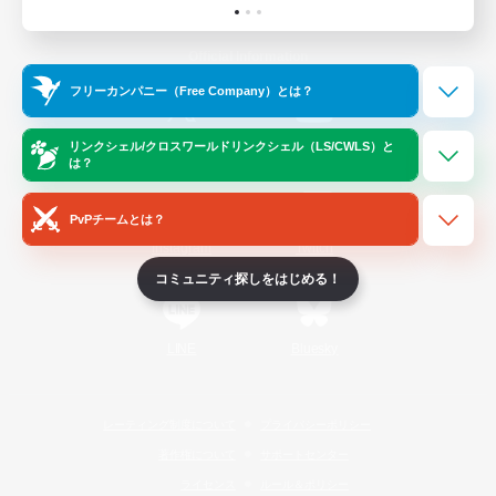
Official Information
フリーカンパニー（Free Company）とは？
/
X
News
YouTube
リンクシェル/クロスワールドリンクシェル（LS/CWLS）と
は？
PvPチームとは？
Instagram
Twitch
コミュニティ探しをはじめる！
LINE
Bluesky
レーティング制度について
プライバシーポリシー
著作権について
サポートセンター
ライセンス
ルール＆ポリシー