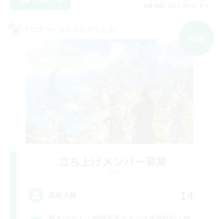
募集期間: 2026/09/06 まで
クロスワールドリンクシェル
NEW
立ち上げメンバー募集
Gaia
14
募集人数
基本VCなし！戦闘苦手ギミック不安歓迎！極