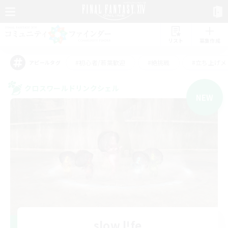
リスト
募集作成
#初心者/若葉歓迎
#絶挑戦
#立ち上げメ
アピールタグ
クロスワールドリンクシェル
NEW
slow l!fe