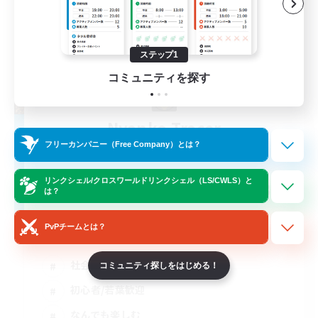
ステップ1
コミュニティを探す
Nyanko Tracer
追加メンバー募集
フリーカンパニー（Free Company）とは？
Alexander [Gaia]
リンクシェル/クロスワールドリンクシェル（LS/CWLS）と
30
募集人数
は？
金欠歓迎
PvPチームとは？
社会人中心
コミュニティ探しをはじめる！
初心者/若葉歓迎
なんでも楽しむ