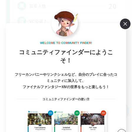
20
募集人数
VC必須！
初心者/若葉歓迎
W
E
L
C
O
M
E
T
O
C
O
M
M
U
N
I
T
Y
F
I
N
D
E
R
!
復帰者歓迎
コミュニティファインダーにようこ
社会人中心
そ！
なんでも楽しむ
フリーカンパニーやリンクシェルなど、自分のプレイに合ったコ
JA
ミュニティに加入して、
ファイナルファンタジーXIVの世界をもっと楽しもう！
詳細を見る
募集期間: 2026/09/06 まで
コミュニティファインダーの使い方
フリーカンパニー
NEW