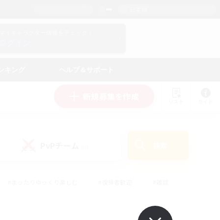
日本語
マイキャラクター情報をチェック！
ログイン
ンキング
ヘルプ＆サポート
新規募集を作成
リスト
ガイド
PvPチーム
検索
(0)
#まったりゆっくり楽しむ
#復帰者歓迎
#雑談
心
#演奏
#トレジャーハント
#ハウジング
）
#プレイヤー主催イベント