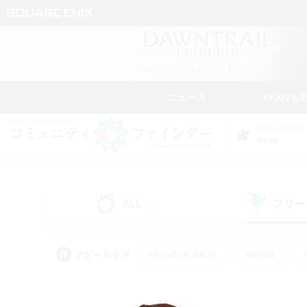
ニュース
FFXIVを
DATA CENTER
Gaia
ALL
フリー
(1)
アピールタグ
#初心者/若葉歓迎
#絶挑戦
#なんでも楽しむ
#学生中心
#モブハント
#レベリング
#クリア目指し