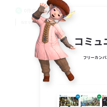
0件の募集が見つかりました！
指定なし
平日
週末
コミュ
フリーカンパ
募