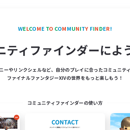
＃ギャザラー中心
使用言
W
E
L
C
O
M
E
T
O
C
O
M
M
U
N
I
T
Y
F
I
N
D
E
R
!
ニティファインダーによ
ニーやリンクシェルなど、自分のプレイに合ったコミュニテ
ファイナルファンタジーXIVの世界をもっと楽しもう！
募集数 0件
集が見つかりませんでし
コミュニティファインダーの使い方
条件を変えて検索してみるでっす！