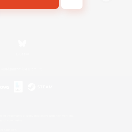
Bluesky
利用者情報の外部送信について
s or trademarks of Sony Interactive Entertainment Inc.
up of companies.
er countries.