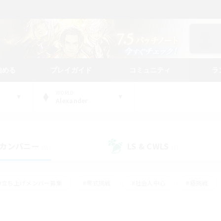
始める
プレイガイド
コミュニティ
ラ
WORLD
Alexander
カンパニー
LS & CWLS
(0)
(1)
#立ち上げメンバー募集
#零式挑戦
#社会人中心
#極挑戦
#体験歓迎
#ロールプレイ
#ギャザラー中心
#クラフター中
て頑張る
#スクリーンショット撮影
#ミラプリ（ミラージュプリズム