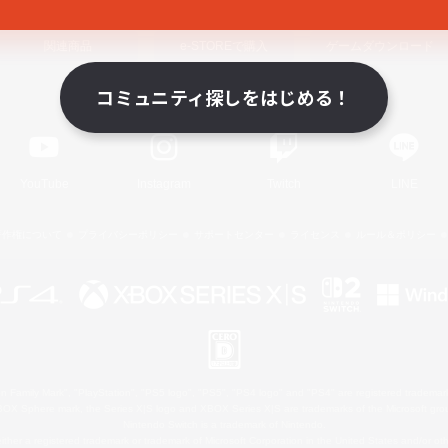
関連商品
e-STOREで購入
ゲームダウンロード
コミュニティ探しをはじめる！
Official Information
YouTube
Instagram
Twitch
LINE
著作権について
プライバシーポリシー
サポートセンター
ライセンス
ルール＆ポリシー
 Family Mark", "PlayStation", "PS5 logo", "PS5", "PS4 logo" and "PS4" are registered trademark
XBOX Sphere mark, the Series X|S logo and XBOX Series X|S are trademarks of the Microsoft gro
Nintendo Switch is a trademark of Nintendo.
ither a registered trademark or trademark of Microsoft Corporation in the United States and/or oth