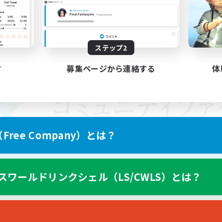
ステップ2
す
募集ページから連絡する
体
ree Company）とは？
スワールドリンクシェル（LS/CWLS）とは？
スマートフォン版へ