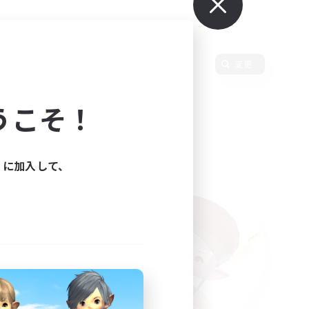
語
変更
うこそ！
ィに加入して、
た。