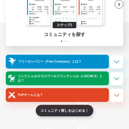
ステップ1
コミュニティを探す
パソコン版へ
フリーカンパニー（Free Company）とは？
関連商品
e-STOREで購入
ゲームダウンロード
リンクシェル/クロスワールドリンクシェル（LS/CWLS）と
は？
Official Information
PvPチームとは？
コミュニティ探しをはじめる！
/
X
News
YouTube