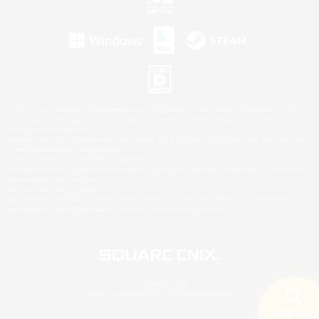
©2026 Sony Interactive Entertainment LLC."PlayStation Family Mark", "PlayStation", "PS5
logo", "PS5", "PS4 logo" and "PS4" are registered trademarks or trademarks of Sony
Interactive Entertainment Inc.
Microsoft, the XBOX Sphere mark, the Series X|S logo and XBOX Series X|S are trademarks
of the Microsoft group of companies.
Nintendo Switch is a trademark of Nintendo.
Windows is either a registered trademark or trademark of Microsoft Corporation in the United
States and/or other countries.
Mac is a trademark of Apple Inc.
©2026 Valve Corporation. Steam and the Steam logo are trademarks and/or registered
trademarks of Valve Corporation in the U.S. and/or other countries.
© SQUARE ENIX
LOGO ILLUSTRATION:© YOSHITAKA AMANO
検索する