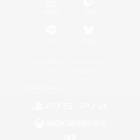
Instagram
Twitch
LINE
Bluesky
レーティング制度について
プライバシーポリシー
著作権について
サポートセンター
ライセンス
ルール＆ポリシー
利用者情報の外部送信について