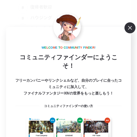
復帰者歓迎
ハウジング
なんでも楽しむ
JA
詳細を見る
W
E
L
C
O
M
E
T
O
C
O
M
M
U
N
I
T
Y
F
I
N
D
E
R
!
募集期間: 2026/09/05 まで
コミュニティファインダーにようこ
そ！
フリーカンパニーやリンクシェルなど、自分のプレイに合ったコ
ミュニティに加入して、
ファイナルファンタジーXIVの世界をもっと楽しもう！
コミュニティファインダーの使い方