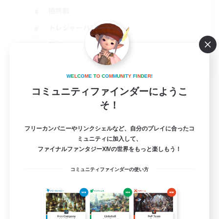
極挑戦
トレジャーハント
雑談
JA
詳細を見る
W
E
L
C
O
M
E
T
O
C
O
M
M
U
N
I
T
Y
F
I
N
D
E
R
!
募集期間: 2026/09/05 まで
コミュニティファインダーにようこ
そ！
フリーカンパニーやリンクシェルなど、自分のプレイに合ったコ
ミュニティに加入して、
ファイナルファンタジーXIVの世界をもっと楽しもう！
コミュニティファインダーの使い方