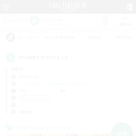
リスト
募集作成
#初心者/若葉歓迎
#絶挑戦
#零式挑戦
アピールタグ
1件の募集が見つかりました！
指定なし
Ridill (Gaia)
フリーカンパニー
LS & CWLS
PvPチーム
平日
週末
＃トレジャーハント
使用言語
クロスワールドリンクシェル
NEW