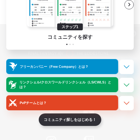
ステップ1
コミュニティを探す
パソコン版へ
フリーカンパニー（Free Company）とは？
関連商品
e-STOREで購入
ゲームダウンロード
リンクシェル/クロスワールドリンクシェル（LS/CWLS）と
は？
Official Information
PvPチームとは？
コミュニティ探しをはじめる！
/
X
News
YouTube