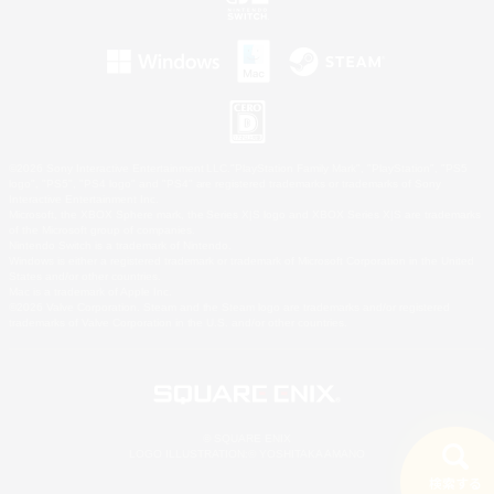
©2026 Sony Interactive Entertainment LLC."PlayStation Family Mark", "PlayStation", "PS5
logo", "PS5", "PS4 logo" and "PS4" are registered trademarks or trademarks of Sony
Interactive Entertainment Inc.
Microsoft, the XBOX Sphere mark, the Series X|S logo and XBOX Series X|S are trademarks
of the Microsoft group of companies.
Nintendo Switch is a trademark of Nintendo.
Windows is either a registered trademark or trademark of Microsoft Corporation in the United
States and/or other countries.
Mac is a trademark of Apple Inc.
©2026 Valve Corporation. Steam and the Steam logo are trademarks and/or registered
trademarks of Valve Corporation in the U.S. and/or other countries.
© SQUARE ENIX
LOGO ILLUSTRATION:© YOSHITAKA AMANO
検索する