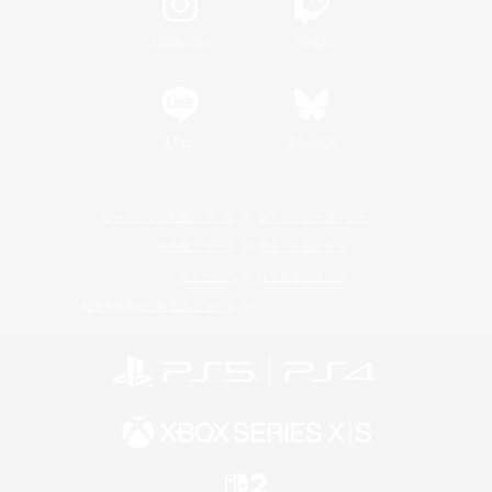
Instagram
Twitch
LINE
Bluesky
レーティング制度について
プライバシーポリシー
著作権について
サポートセンター
ライセンス
ルール＆ポリシー
利用者情報の外部送信について