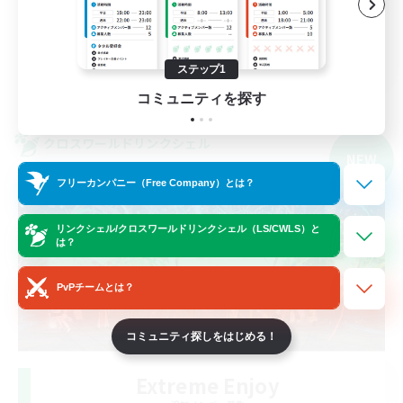
なんでも楽しむ
JA
ステップ1
詳細を見る
コミュニティを探す
募集期間: 2026/09/05 まで
クロスワールドリンクシェル
NEW
フリーカンパニー（Free Company）とは？
リンクシェル/クロスワールドリンクシェル（LS/CWLS）と
は？
PvPチームとは？
コミュニティ探しをはじめる！
Extreme Enjoy