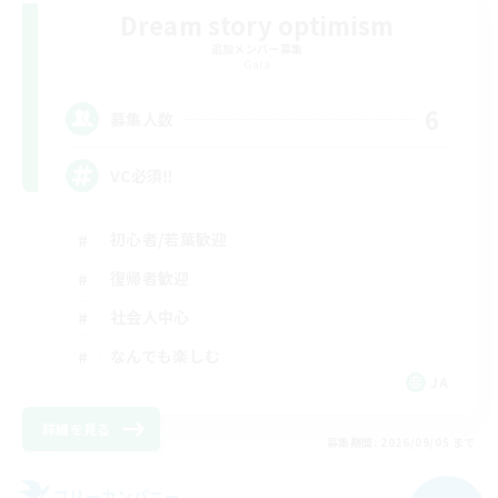
Dream story optimism
追加メンバー募集
Gaia
6
募集人数
VC必須‼️
初心者/若葉歓迎
復帰者歓迎
社会人中心
なんでも楽しむ
JA
詳細を見る
募集期間: 2026/09/05 まで
フリーカンパニー