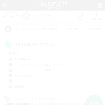
リスト
募集作成
#初心者/若葉歓迎
#絶挑戦
#零式挑戦
アピールタグ
81件の募集が見つかりました！
指定なし
Ridill (Gaia)
フリーカンパニー
LS & CWLS
PvPチーム
平日
週末
＃復帰者歓迎
使用言語
クロスワールドリンクシェル
NEW