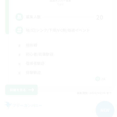
追加メンバー募集
Gaia
20
募集人数
極/幻/シンク/下限/VC無/毎週イベント
極挑戦
初心者/若葉歓迎
復帰者歓迎
体験歓迎
JA
詳細を見る
募集期間: 2026/09/05 まで
フリーカンパニー
NEW