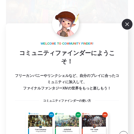
W
E
L
C
O
M
E
T
O
C
O
M
M
U
N
I
T
Y
F
I
N
D
E
R
!
コミュニティファインダーにようこ
Eorzea Game Bu
そ！
追加メンバー募集
Gaia
フリーカンパニーやリンクシェルなど、自分のプレイに合ったコ
2
募集人数
ミュニティに加入して、
ファイナルファンタジーXIVの世界をもっと楽しもう！
別の世界（別ゲー）でも遊びたい
コミュニティファインダーの使い方
初心者/若葉歓迎
復帰者歓迎
社会人中心