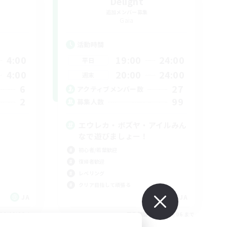
Delight
追加メンバー募集
Gaia
活動時間
4:00
19:00
24:00
平日
4:00
20:00
24:00
週末
6
27
アクティブメンバー数
2
99
募集人数
エウレカ・ボズヤ・アイルみん
なで遊びましょー！
初心者/若葉歓迎
復帰者歓迎
レベリング
クリア目指して頑張る
JA
JA
26/09/06 まで
募集期間: 2026/09/06 まで