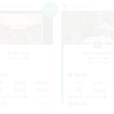
ワールドリンクシェル
フリーカンパニー
NEW
O-Mu-Tsu
Re:a la mode
追加メンバー募集
追加メンバー募集
Gaia
Ridill [Gaia]
動時間
活動時間
21:00
24:00
9:00
日
平日
21:00
24:00
22:00
末
週末
17
クティブメンバー数
アクティブメンバー数
4
集人数
募集人数