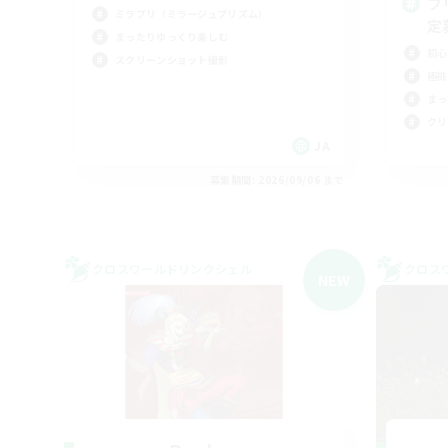
フ
ミラプリ（ミラージュプリズム）
定
まったりゆっくり楽しむ
初心
スクリーンショット撮影
極挑
まっ
クリ
JA
募集期間: 2026/09/06 まで
クロスワールドリンクシェル
クロス
NEW