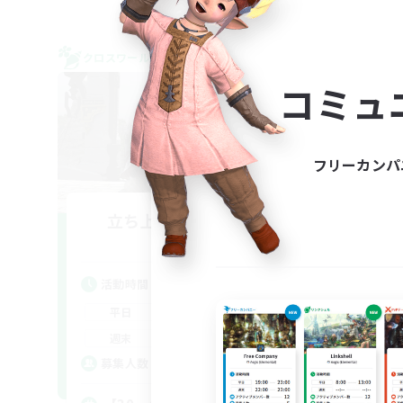
クロスワールドリンクシェル
クロス
NEW
コミュ
フリーカンパ
立ち上げメンバー募集
Gaia
活動時間
活
21:00
24:00
平日
平
21:00
24:00
週末
週
24
募集人数
募