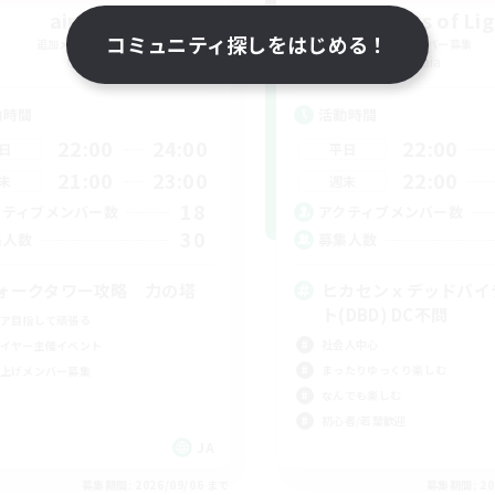
airuuu
Survivors of Li
コミュニティ探しをはじめる！
追加メンバー募集
追加メンバー募集
Gaia
Gaia
動時間
活動時間
22:00
24:00
22:00
日
平日
21:00
23:00
22:00
末
週末
18
クティブメンバー数
アクティブメンバー数
30
集人数
募集人数
ォークタワー攻略 力の塔
ヒカセンｘデッドバイ
ト(DBD) DC不問
ア目指して頑張る
社会人中心
イヤー主催イベント
まったりゆっくり楽しむ
上げメンバー募集
なんでも楽しむ
初心者/若葉歓迎
JA
募集期間: 2026/09/06 まで
募集期間: 20