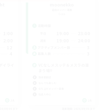
ght
moonekko
追加メンバー募集
Gaia
活動時間
1:00
19:00
23:00
平日
2:00
19:00
24:00
週末
12
3
アクティブメンバー数
4
3
募集人数
デイライ
VCなしメスッテ＆メスラの溜
まり場!!
復帰者歓迎
なんでも楽しむ
立ち上げメンバー募集
社会人中心
JA
JA
26/09/06 まで
募集期間: 2026/09/06 まで