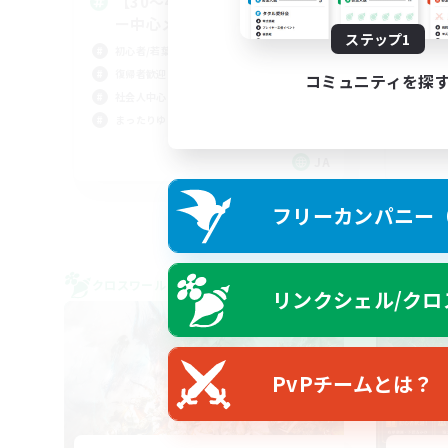
【30〜40代】新生編プレイヤ
絶
ー中心メンバー募集
絶挑
ステップ1
初心者/若葉歓迎
クリ
復帰者歓迎
社会
コミュニティを探
社会人中心
まったりゆっくり楽しむ
JA
募集期間: 2026/09/06 まで
フリーカンパニー（F
クロスワールドリンクシェル
クロス
リンクシェル/クロ
NEW
PvPチームとは？