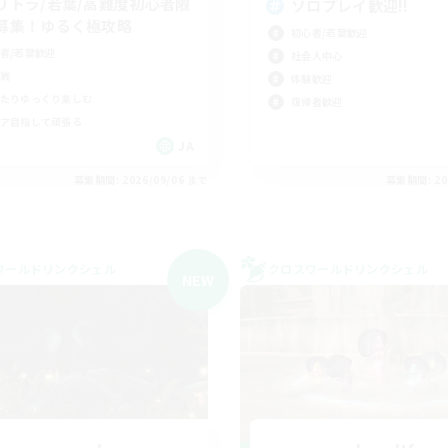
リトラ/若葉/高難度初心者限
ソロプレイ歓迎!!
募集！ゆるく極攻略
初心者/若葉歓迎
者/若葉歓迎
社会人中心
戦
体験歓迎
たりゆっくり楽しむ
復帰者歓迎
ア目指して頑張る
JA
募集期間: 2026/09/06 まで
募集期間: 20
ワールドリンクシェル
クロスワールドリンクシェル
NEW