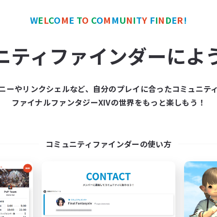
W
E
L
C
O
M
E
T
O
C
O
M
M
U
N
I
T
Y
F
I
N
D
E
R
!
ワールドリンクシェル
クロスワールドリンクシェル
NEW
ニティファインダーによ
ニーやリンクシェルなど、自分のプレイに合ったコミュニテ
ファイナルファンタジーXIVの世界をもっと楽しもう！
立ち上げメンバー募集
Viator Aetern
Gaia
追加メンバー募集
Gaia
コミュニティファインダーの使い方
動時間
活動時間
20:00
22:00
日
21:00
平日
20:00
22:00
末
21:00
週末
3
集人数
アクティブメンバー数
募集人数