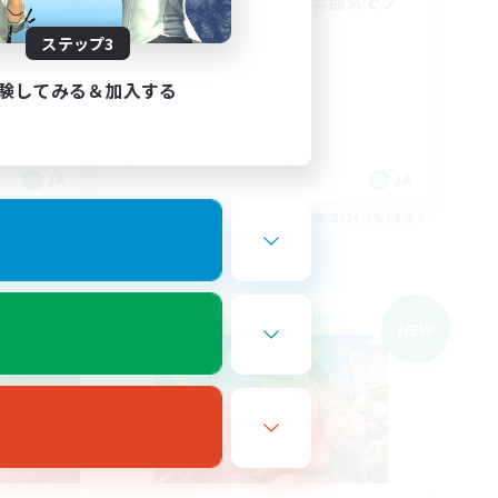
30代～落ち着いた雰囲気でプ
レイしたい人へ
ステップ3
ださい♪
立ち上げメンバー募集
初心者/若葉歓迎
験してみる＆加入する
復帰者歓迎
なんでも楽しむ
JA
JA
26/09/06 まで
募集期間: 2026/09/06 まで
クロスワールドリンクシェル
NEW
NEW