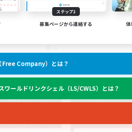
バハ短期 2週間目標！
戦
ステップ2
良かったら見てってく
ア目指して頑張る
初心者/若葉歓迎
人中心
す
募集ページから連絡する
体
復帰者歓迎
なんでも楽しむ
体験歓迎
JA
募集期間: 2026/09/06 まで
募集期間: 20
ree Company）とは？
ワールドリンクシェル
クロスワールドリンクシェル
スワールドリンクシェル（LS/CWLS）とは？
NEW