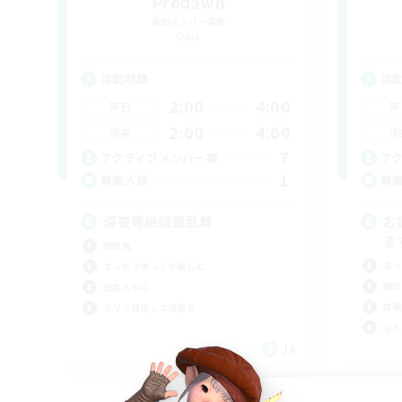
Predawn
追加メンバー募集
Gaia
活動時間
活
2:00
4:00
平日
平
2:00
4:00
週末
週
7
アクティブメンバー数
ア
1
募集人数
募
深夜帯絶妖星乱舞
お
ます
絶挑戦
まっ
まったりゆっくり楽しむ
雑談
社会人中心
体験
クリア目指して頑張る
なん
JA
募集期間: 2026/09/06 まで