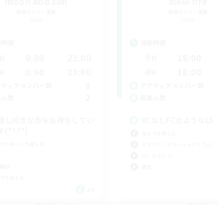
moon and sun
slow l!fe
追加メンバー募集
追加メンバー募集
Gaia
Gaia
動時間
活動時間
0:00
23:00
18:00
日
平日
0:00
23:00
18:00
末
週末
8
クティブメンバー数
アクティブメンバー数
2
集人数
募集人数
話し好きな方をお待ちしてい
VCなしFCのようなLS
(*^^*)
なんでも楽しむ
たりゆっくり楽しむ
ミラプリ（ミラージュプリズム）
ロールプレイ
歓迎
雑談
でも楽しむ
JA
募集期間: 2026/09/06 まで
募集期間: 20