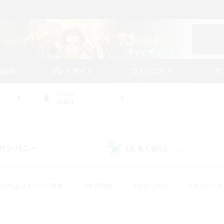
始める
プレイガイド
コミュニティ
ラ
WORLD
Ridill
カンパニー
LS & CWLS
(37)
(196)
#立ち上げメンバー募集
#零式挑戦
#社会人中心
#まったり
体験歓迎
#クラフター中心
#ロールプレイ
#ギャザラー中心
ージュプリズム）
#スクリーンショット撮影
#クリア目指して頑張る