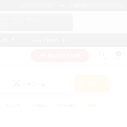
日本語
マイキャラクター情報をチェック！
ログイン
ンキング
ヘルプ＆サポート
新規募集を作成
リスト
ガイド
PvPチーム
検索
(1)
ゆっくり楽しむ
#極挑戦
#復帰者歓迎
#雑談
#ハウジング
#トレジャーハント
#レベリング
#プレイヤー主催イベント