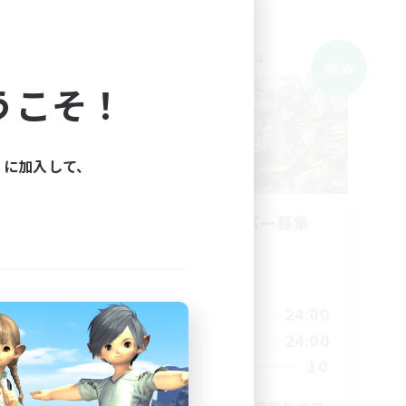
クロスワールドリンクシェル
NEW
NEW
うこそ！
ィに加入して、
us
立ち上げメンバー募集
Gaia
活動時間
19:00
24:00
平日
24:00
17:00
24:00
週末
1:00
10
募集人数
9
6