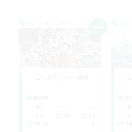
クロスワールドリンクシェル
クロス
NEW
立ち上げメンバー募集
Gaia
活動時間
活
--:--
--:--
平日
平
21:00
23:00
週末
週
3
募集人数
募