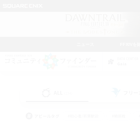
ニュース
FFXIVを
DATA CENTER
Gaia
ALL
フリー
(234)
アピールタグ
#初心者/若葉歓迎
#絶挑戦
#学生中心
#なんでも楽しむ
#モブハント
#
#演奏
#ミラプリ（ミラ