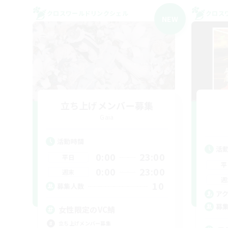
クロスワールドリンクシェル
クロス
NEW
立ち上げメンバー募集
Gaia
活動時間
活
0:00
23:00
平日
平
0:00
23:00
週末
週
10
募集人数
ア
募
女性限定のVC鯖
立ち上げメンバー募集