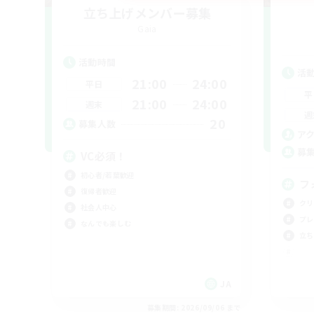
立ち上げメンバー募集
Gaia
活動時間
活
21:00
24:00
平日
平
21:00
24:00
週末
週
20
募集人数
ア
募
VC必須！
初心者/若葉歓迎
フ
復帰者歓迎
クリ
社会人中心
プレ
なんでも楽しむ
立ち
JA
募集期間: 2026/09/06 まで