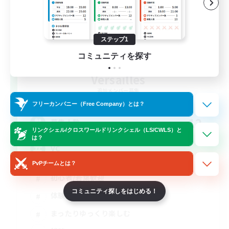
ステップ1
コミュニティを探す
Versailles
追加メンバー募集
Gaia
フリーカンパニー（Free Company）とは？
12
募集人数
リンクシェル/クロスワールドリンクシェル（LS/CWLS）と
は？
VC
PvPチームとは？
初心者/若葉歓迎
コミュニティ探しをはじめる！
体験歓迎
まったりゆっくり楽しむ