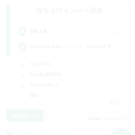
立ち上げメンバー募集
Gaia
--
募集人数
Discordで雑談メイン！FC、CWLS枠不要♪
社会人中心
初心者/若葉歓迎
なんでも楽しむ
雑談
JA
詳細を見る
募集期間: 2026/09/07 まで
クロスワールドリンクシェル