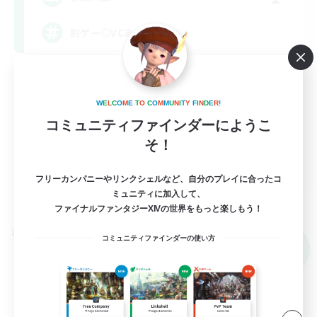
別ゲー◎VCあり
社会人中心
まったりゆっくり楽しむ
W
E
L
C
O
M
E
T
O
C
O
M
M
U
N
I
T
Y
F
I
N
D
E
R
!
雑談
コミュニティファインダーにようこ
そ！
立ち上げメンバー募集
JA
フリーカンパニーやリンクシェルなど、自分のプレイに合ったコ
詳細を見る
ミュニティに加入して、
募集期間: 2026/09/07 まで
ファイナルファンタジーXIVの世界をもっと楽しもう！
クロスワールドリンクシェル
コミュニティファインダーの使い方
NEW