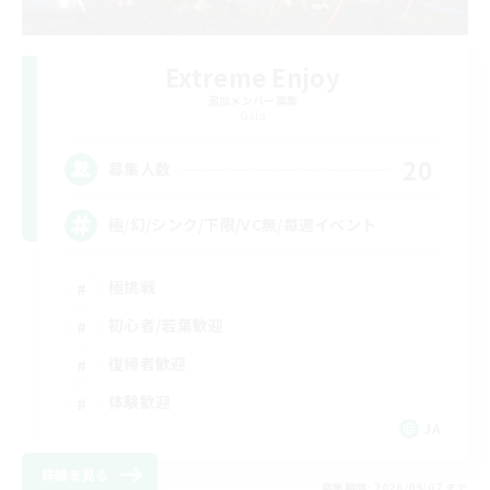
Extreme Enjoy
追加メンバー募集
Gaia
20
募集人数
極/幻/シンク/下限/VC無/毎週イベント
極挑戦
初心者/若葉歓迎
復帰者歓迎
体験歓迎
JA
詳細を見る
募集期間: 2026/09/07 まで