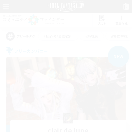
リスト
募集作成
#初心者/若葉歓迎
#絶挑戦
#零式挑戦
アピールタグ
フリーカンパニー
NEW
clair de lune