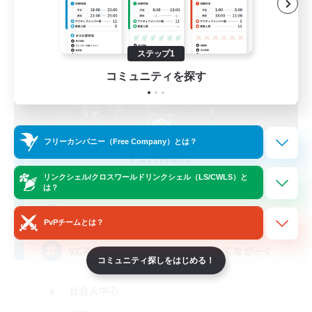
ステップ1
コミュニティを探す
フリーカンパニー（Free Company）とは？
Fermate
追加メンバー募集
リンクシェル/クロスワールドリンクシェル（LS/CWLS）と
Alexander [Gaia]
は？
1
募集人数
PvPチームとは？
VCあり・少人数社会人FC・ゆるーくながーく
コミュニティ探しをはじめる！
社会人中心