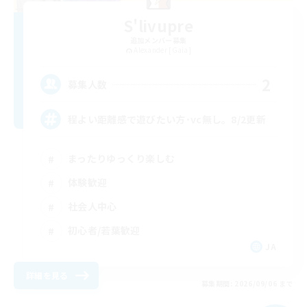
S'livupre
追加メンバー募集
Alexander [Gaia]
2
募集人数
程よい距離感で遊びたい方･vc無し。8/2更新
まったりゆっくり楽しむ
体験歓迎
社会人中心
初心者/若葉歓迎
JA
詳細を見る
募集期間: 2026/09/06 まで