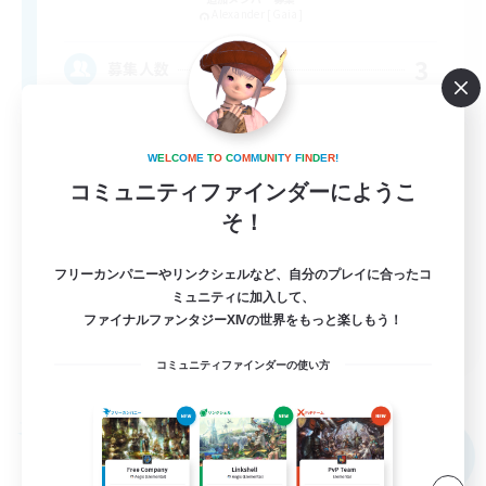
Alexander [Gaia]
3
募集人数
VCあり
W
E
L
C
O
M
E
T
O
C
O
M
M
U
N
I
T
Y
F
I
N
D
E
R
!
まったりゆっくり楽しむ
コミュニティファインダーにようこ
そ！
なんでも楽しむ
初心者/若葉歓迎
フリーカンパニーやリンクシェルなど、自分のプレイに合ったコ
復帰者歓迎
ミュニティに加入して、
ファイナルファンタジーXIVの世界をもっと楽しもう！
JA
コミュニティファインダーの使い方
詳細を見る
募集期間: 2026/09/05 まで
フリーカンパニー
NEW