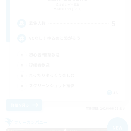
追加メンバー募集
Alexander [Gaia]
5
募集人数
VCなし！ゆるめに繋がろう
初心者/若葉歓迎
復帰者歓迎
まったりゆっくり楽しむ
スクリーンショット撮影
JA
詳細を見る
募集期間: 2026/09/06 まで
フリーカンパニー
NEW