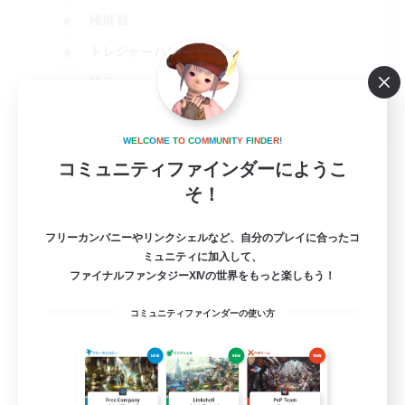
極挑戦
トレジャーハント
雑談
JA
詳細を見る
W
E
L
C
O
M
E
T
O
C
O
M
M
U
N
I
T
Y
F
I
N
D
E
R
!
募集期間: 2026/09/07 まで
コミュニティファインダーにようこ
そ！
フリーカンパニーやリンクシェルなど、自分のプレイに合ったコ
ミュニティに加入して、
ファイナルファンタジーXIVの世界をもっと楽しもう！
コミュニティファインダーの使い方