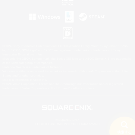
©2026 Sony Interactive Entertainment LLC."PlayStation Family Mark", "PlayStation", "PS5
logo", "PS5", "PS4 logo" and "PS4" are registered trademarks or trademarks of Sony
Interactive Entertainment Inc.
Microsoft, the XBOX Sphere mark, the Series X|S logo and XBOX Series X|S are trademarks
of the Microsoft group of companies.
Nintendo Switch is a trademark of Nintendo.
Windows is either a registered trademark or trademark of Microsoft Corporation in the United
States and/or other countries.
Mac is a trademark of Apple Inc.
©2026 Valve Corporation. Steam and the Steam logo are trademarks and/or registered
trademarks of Valve Corporation in the U.S. and/or other countries.
© SQUARE ENIX
LOGO ILLUSTRATION:© YOSHITAKA AMANO
検索する