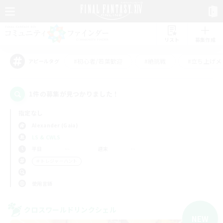
リスト
募集作成
#初心者/若葉歓迎
#絶挑戦
#立ち上げメ
アピールタグ
1件の募集が見つかりました！
指定なし
Alexander (Gaia)
LS & CWLS
平日
週末
＃トレジャーハント
使用言語
クロスワールドリンクシェル
NEW