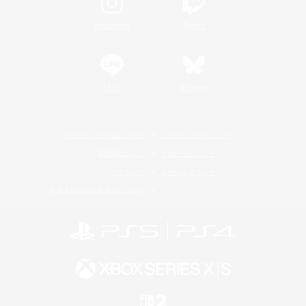
Instagram
Twitch
LINE
Bluesky
レーティング制度について
プライバシーポリシー
著作権について
サポートセンター
ライセンス
ルール＆ポリシー
利用者情報の外部送信について