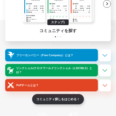
ステップ1
コミュニティを探す
パソコン版へ
フリーカンパニー（Free Company）とは？
関連商品
e-STOREで購入
ゲームダウンロード
リンクシェル/クロスワールドリンクシェル（LS/CWLS）と
は？
Official Information
PvPチームとは？
コミュニティ探しをはじめる！
/
X
News
YouTube