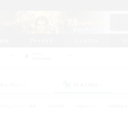
始める
プレイガイド
コミュニティ
ラ
WORLD
Alexander
カンパニー
LS & CWLS
(0)
(7)
#立ち上げメンバー募集
#零式挑戦
#社会人中心
#復帰者歓迎
ギャザラー中心
#モブハント
#ロールプレイ
#体験歓迎
レジャーハント
#クリア目指して頑張る
#ミラプリ（ミラージュプリ