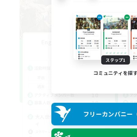
Engawa de Ocha
追加メンバー募集
Gaia
ステップ1
活動時間
活
コミュニティを探
19:00
24:00
平日
平
19:00
24:00
週末
週
10
アクティブメンバー数
ア
10
募集人数
募
フリーカンパニー（F
大人世代のまったりコミュニテ
ィ
スクリーンショット撮影
初心