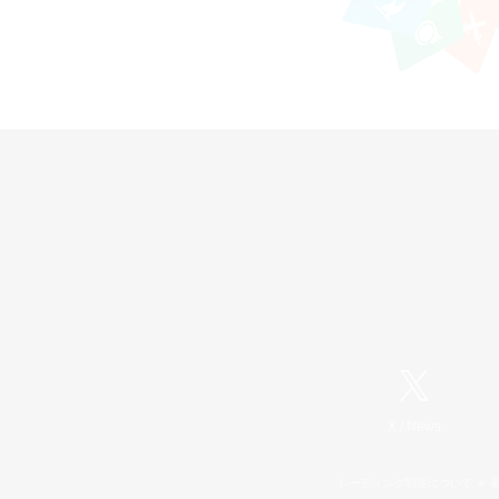
X
/
News
レーティング制度について