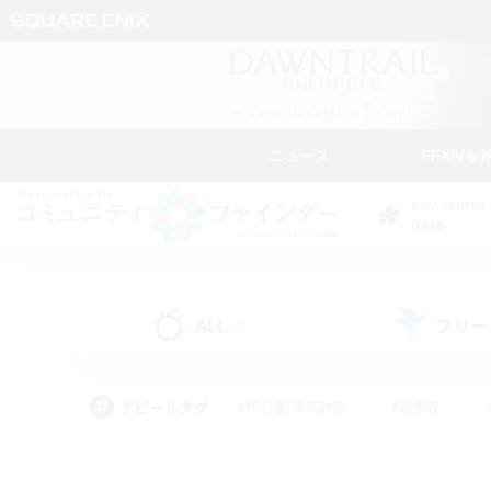
ニュース
FFXIVを
DATA CENTER
Gaia
ALL
フリー
(7)
アピールタグ
#初心者/若葉歓迎
#絶挑戦
#雑談
#なんでも楽しむ
#学生中心
#
#スクリーンショット撮影
#ト