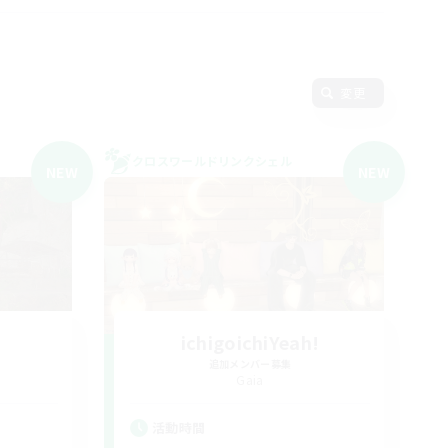
変更
クロスワールドリンクシェル
NEW
NEW
ichigoichiYeah!
追加メンバー募集
Gaia
活動時間