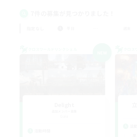
7件の募集が見つかりました！
指定なし
平日
週末
クロスワールドリンクシェル
クロス
NEW
Delight
追加メンバー募集
Gaia
活
活動時間
平