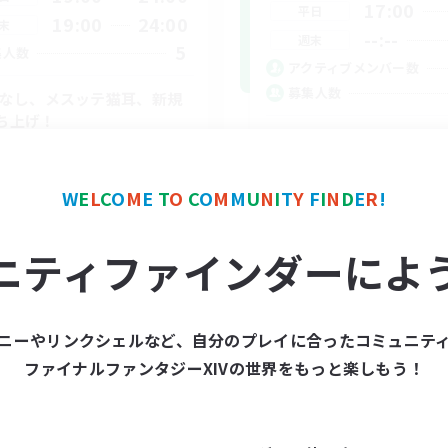
17:00
平日
19:00
24:00
末
--:--
週末
5
集人数
アクティブメンバー数
募集人数
Cなし、メスッテ猫耳、新規
ち上げ！
VCあり
者/若葉歓迎
まったりゆっくり楽しむ
者歓迎
初心者/若葉歓迎
W
E
L
C
O
M
E
T
O
C
O
M
M
U
N
I
T
Y
F
I
N
D
E
R
!
リング
雑談
でも楽しむ
レベリング
ニティファインダーによ
JA
募集期間: 2026/09/06 まで
募集期間: 20
ニーやリンクシェルなど、自分のプレイに合ったコミュニテ
ファイナルファンタジーXIVの世界をもっと楽しもう！
ワールドリンクシェル
クロスワールドリンクシェル