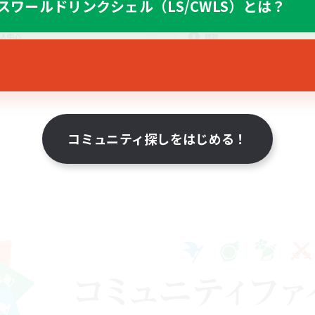
スワールドリンクシェル（LS/CWLS）とは？
なんでも楽しむ
リング
まったりゆっくり楽しむ
人中心
雑談
JA
募集期間: 2026/08/23 まで
募集期間: 20
コミュニティ探しをはじめる！