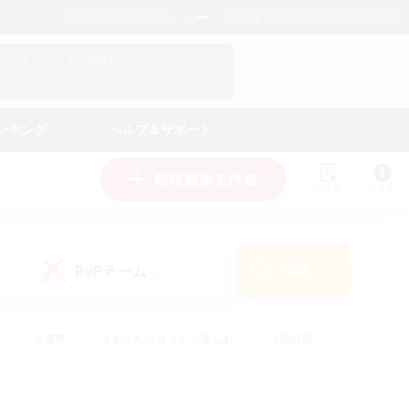
日本語
マイキャラクター情報をチェック！
ログイン
ンキング
ヘルプ＆サポート
新規募集を作成
リスト
ガイド
PvPチーム
検索
(0)
#演奏
#まったりゆっくり楽しむ
#極挑戦
#ハウジング
#レベリング
#クラフター中心
ズム）
#プレイヤー主催イベント