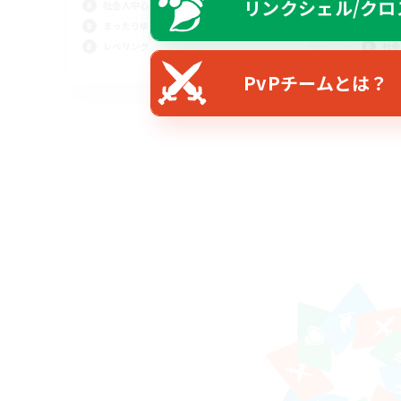
リンクシェル/クロ
社会人中心
雑談
まったりゆっくり楽しむ
レベ
レベリング
社会
JA
PvPチームとは？
募集期間: 2026/08/30 まで