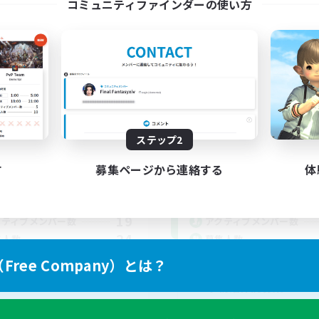
コミュニティファインダーの使い方
Cat'sLounge
Akeboshi
追加メンバー募集
追加メンバー募集
Gaia
Gaia
ステップ2
動時間
活動時間
す
募集ページから連絡する
体
21:00
24:00
4:00
日
平日
17:00
24:00
5:00
末
週末
19
クティブメンバー数
アクティブメンバー数
24
集人数
募集人数
ree Company）とは？
エオルゼアを一緒に楽
す朝活仲間募集！！
者/若葉歓迎
レベリング