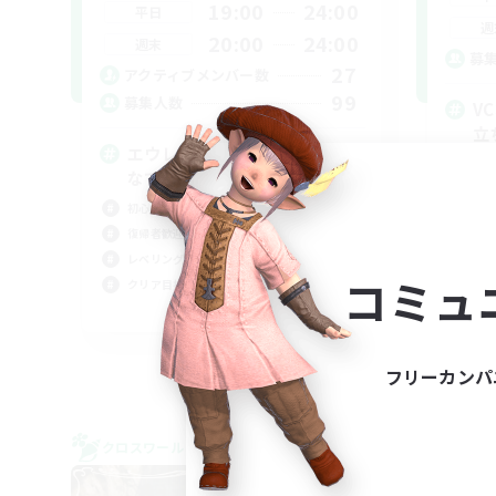
19:00
24:00
平日
週
20:00
24:00
週末
募
27
アクティブメンバー数
99
募集人数
V
立
エウレカ・ボズヤ・アイルみん
初心
なで遊びましょー！
復帰
初心者/若葉歓迎
レベ
復帰者歓迎
なん
レベリング
コミュ
クリア目指して頑張る
JA
募集期間: 2026/09/08 まで
フリーカンパ
クロスワールドリンクシェル
クロス