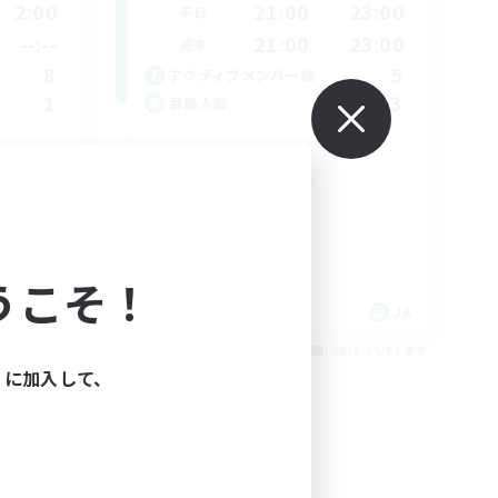
2:00
21:00
23:00
平日
--:--
21:00
23:00
週末
8
5
アクティブメンバー数
1
3
募集人数
VC無し
初心者/若葉歓迎
復帰者歓迎
レベリング
なんでも楽しむ
うこそ！
JA
JA
26/09/04 まで
募集期間: 2026/09/03 まで
ィに加入して、