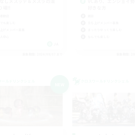
Cなしメスッテ＆メスラの溜
VCあり、エンジョイ
り場!!
好きな方
者歓迎
雑談
でも楽しむ
立ち上げメンバー募集
上げメンバー募集
まったりゆっくり楽しむ
人中心
なんでも楽しむ
JA
募集期間: 2026/09/07 まで
募集期間: 20
ワールドリンクシェル
クロスワールドリンクシェル
NEW