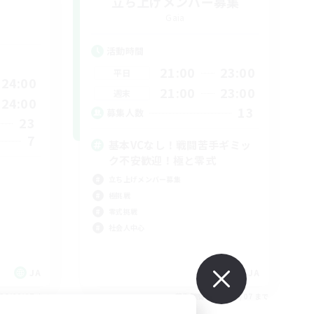
立ち上げメンバー募集
Gaia
活動時間
21:00
23:00
平日
24:00
21:00
23:00
週末
24:00
13
募集人数
23
7
基本VCなし！戦闘苦手ギミッ
ク不安歓迎！極と零式
立ち上げメンバー募集
極挑戦
零式挑戦
社会人中心
JA
JA
26/09/07 まで
募集期間: 2026/09/07 まで