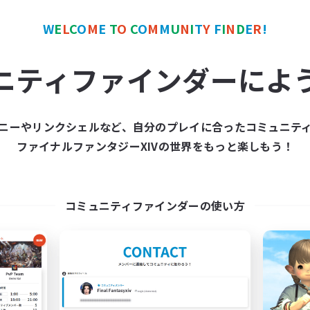
W
E
L
C
O
M
E
T
O
C
O
M
M
U
N
I
T
Y
F
I
N
D
E
R
!
ワールドリンクシェル
クロスワールドリンクシェル
NEW
ニティファインダーによ
ニーやリンクシェルなど、自分のプレイに合ったコミュニテ
ファイナルファンタジーXIVの世界をもっと楽しもう！
FF14saikou
GamerWoL
追加メンバー募集
追加メンバー募集
Gaia
Gaia
コミュニティファインダーの使い方
動時間
活動時間
21:00
24:00
22:00
日
平日
1:00
24:00
0:00
末
週末
21
クティブメンバー数
アクティブメンバー数
1
集人数
募集人数