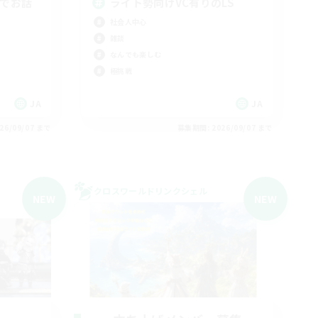
勢でお話
ライト勢向けVC有りのLS
社会人中心
雑談
なんでも楽しむ
極挑戦
JA
JA
26/09/07 まで
募集期間: 2026/09/07 まで
クロスワールドリンクシェル
NEW
NEW