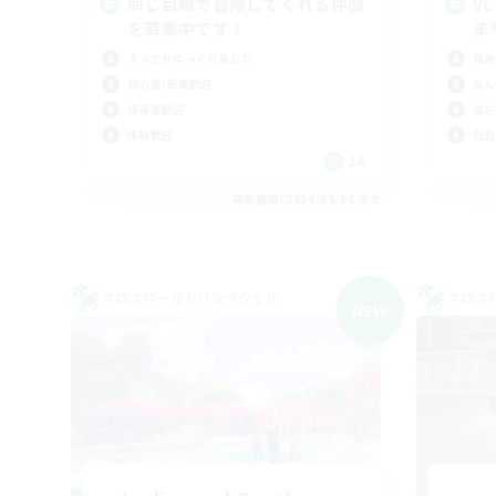
同じ目線で冒険してくれる仲間
V
を募集中です！
ま
まったりゆっくり楽しむ
復帰
初心者/若葉歓迎
なん
復帰者歓迎
立ち
体験歓迎
社会
JA
募集期間: 2026/09/07 まで
クロスワールドリンクシェル
クロス
NEW