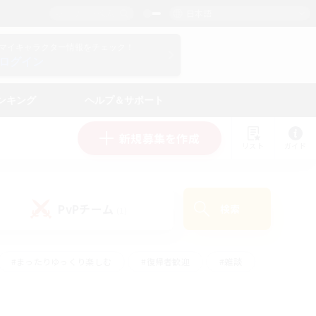
日本語
マイキャラクター情報をチェック！
ログイン
ンキング
ヘルプ＆サポート
新規募集を作成
リスト
ガイド
PvPチーム
検索
(1)
#まったりゆっくり楽しむ
#復帰者歓迎
#雑談
心
#演奏
#トレジャーハント
#ハウジング
）
#プレイヤー主催イベント