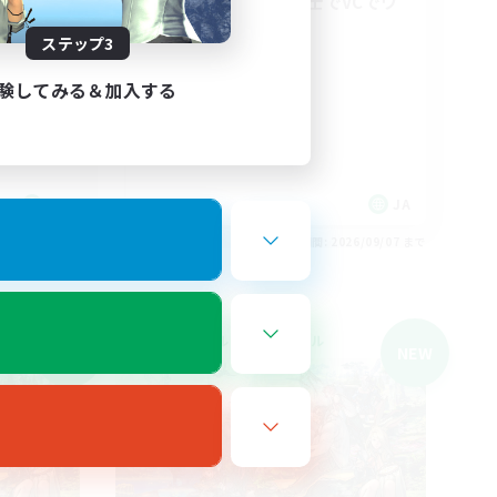
初心者、復帰者同士でVCでワ
イワイ！
ステップ3
)
初心者/若葉歓迎
復帰者歓迎
験してみる＆加入する
雑談
なんでも楽しむ
JA
JA
26/09/07 まで
募集期間: 2026/09/07 まで
クロスワールドリンクシェル
NEW
NEW