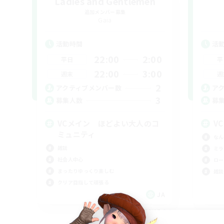
Ladies and Gentlemen
追加メンバー募集
Gaia
活動時間
活
22:00
2:00
平日
平
22:00
3:00
週末
週
2
アクティブメンバー数
ア
3
募集人数
募
VCメイン ほどよい大人のコ
V
ミュニティ
なん
雑談
ミラ
社会人中心
ロー
まったりゆっくり楽しむ
雑談
クリア目指して頑張る
JA
募集期間: 2026/09/07 まで