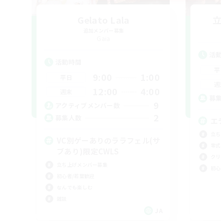
Gelato Lala
追加メンバー募集
Gaia
活
活動時間
平
9:00
1:00
平日
週
12:00
4:00
週末
募
9
アクティブメンバー数
2
募集人数
エ
立ち
VC別ゲーありのララフェル(サ
零式
ブあり)限定CWLS
クリ
立ち上げメンバー募集
初心
初心者/若葉歓迎
なんでも楽しむ
雑談
JA