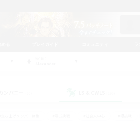
始める
プレイガイド
コミュニティ
ラ
WORLD
Alexander
カンパニー
LS & CWLS
(50)
(196)
#立ち上げメンバー募集
#零式挑戦
#社会人中心
#極挑戦
#体験歓迎
#ロールプレイ
#ギャザラー中心
#クラフター中
て頑張る
#スクリーンショット撮影
#ミラプリ（ミラージュプリズム