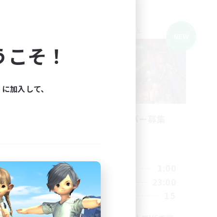
クロスワールドリンクシェル
NEW
NEW
うこそ！
ィに加入して、
立ち上げメンバー募集
Gaia
活動時間
21:00
1:00
平日
3:00
0:00
23:00
週末
23:00
15
募集人数
5
10