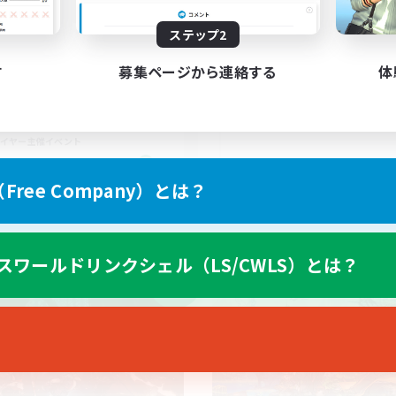
ステップ2
ゲー〇VCあり 女性メンバー
別ゲー率99%(DC不問
集！
なんでも楽しむ
す
募集ページから連絡する
体
雑談
たりゆっくり楽しむ
体験歓迎
歓迎
イヤー主催イベント
JA
ree Company）とは？
募集期間: 2026/09/07 まで
募集期間: 20
スワールドリンクシェル（LS/CWLS）とは？
ワールドリンクシェル
クロスワールドリンクシェル
NEW