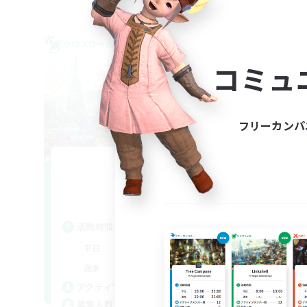
クロスワールドリンクシェル
クロス
NEW
コミュ
フリーカンパ
Fresh!
追加メンバー募集
Gaia
活動時間
活
21:00
23:00
平日
平
21:00
23:00
週末
週
13
アクティブメンバー数
ア
5
募集人数
募