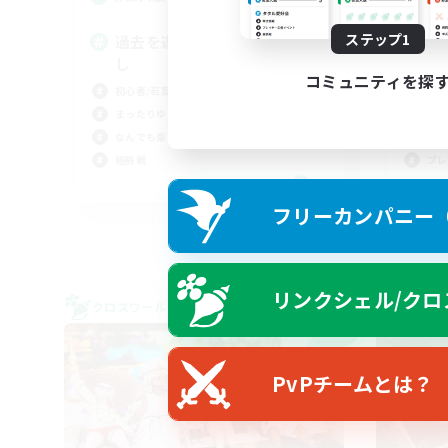
ステップ1
過去を遊ぶ。8.0も遊ぶ。VC無
別
し
募
コミュニティを探
初心者/若葉歓迎
雑談
まったりゆっくり楽しむ
まっ
なんでも楽しむ
体験
極挑戦
プレ
JA
フリーカンパニー（F
募集期間: 2026/09/07 まで
リンクシェル/クロ
クロスワールドリンクシェル
クロス
NEW
PvPチームとは？