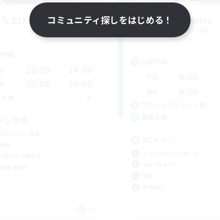
立ち上げメンバー募集
コミュニティ探しをはじめる！
Sonneries
Gaia
追加メンバー募集
Gaia
動時間
活動時間
22:00
24:00
日
9:00
平日
22:00
24:00
末
9:00
週末
3
集人数
アクティブメンバー数
募集人数
デン零式
上げメンバー募集
VCメイン
挑戦
まったりゆっくり楽しむ
ア目指して頑張る
なんでも楽しむ
者/若葉歓迎
雑談
体験歓迎
JA