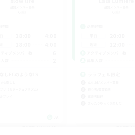
slow l!fe
Lala Lumiere
追加メンバー募集
追加メンバー募集
Gaia
Gaia
動時間
活動時間
18:00
4:00
20:00
日
平日
18:00
4:00
12:00
末
週末
6
クティブメンバー数
アクティブメンバー数
2
集人数
募集人数
CなしFCのようなLS
ララフェル限定
でも楽しむ
立ち上げメンバー募集
プリ（ミラージュプリズム）
初心者/若葉歓迎
ルプレイ
復帰者歓迎
まったりゆっくり楽しむ
JA
募集期間: 2026/09/07 まで
募集期間: 20