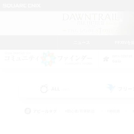
ニュース
FFXIVを
DATA CENTER
Gaia
ALL
フリー
(247)
アピールタグ
#初心者/若葉歓迎
#絶挑戦
#なんでも楽しむ
#学生中心
#モブハント
#レベリング
#クリア目指し