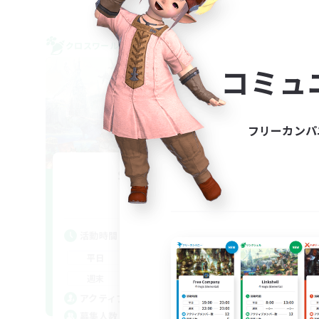
クロスワールドリンクシェル
クロス
NEW
コミュ
フリーカンパ
Sonneries
追加メンバー募集
Gaia
活
活動時間
平
9:00
18:00
平日
週
9:00
18:00
週末
募
10
アクティブメンバー数
10
募集人数