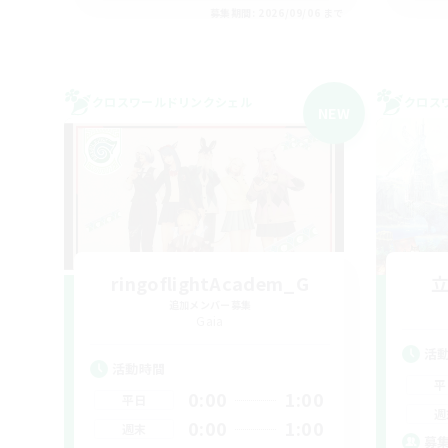
募集期間: 2026/09/06 まで
クロスワールドリンクシェル
クロス
NEW
ringoflightAcadem_G
追加メンバー募集
Gaia
活
活動時間
平
0:00
1:00
平日
週
0:00
1:00
週末
募