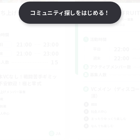
立ち上げメンバー募集
コミュニティ探しをはじめる！
DAB of FRUI
Gaia
追加メンバー募集
Gaia
動時間
活動時間
21:00
23:00
日
22:00
平日
21:00
23:00
末
22:00
週末
15
集人数
アクティブメンバー数
募集人数
本VCなし！戦闘苦手ギミッ
不安歓迎！極と零式
VCメイン（ディスコ
上げメンバー募集
須）
戦
雑談
挑戦
社会人中心
人中心
まったりゆっくり楽しむ
なんでも楽しむ
JA