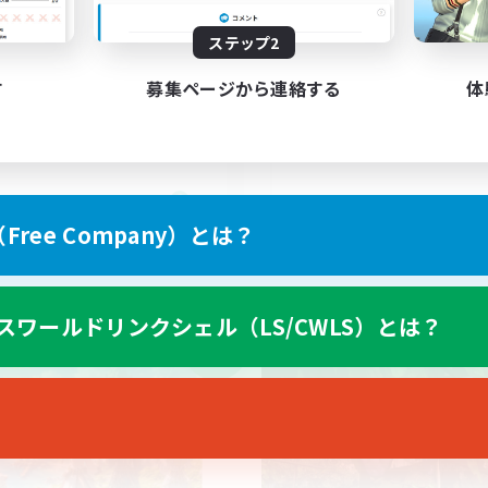
アレキ ＠D2【週4. 平日21-
VC
3時】
雑談
ステップ2
上げメンバー募集
立ち上げメンバー募集
戦
初心者/若葉歓迎
す
募集ページから連絡する
体
ア目指して頑張る
でも楽しむ
JA
ree Company）とは？
募集期間: 2026/09/06 まで
募集期間: 20
スワールドリンクシェル（LS/CWLS）とは？
ワールドリンクシェル
クロスワールドリンクシェル
NEW