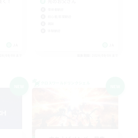
良く！
光のお父さん
復帰者歓迎
初心者/若葉歓迎
雑談
体験歓迎
JA
JA
26/09/06 まで
募集期間: 2026/09/06 まで
クロスワールドリンクシェル
NEW
NEW