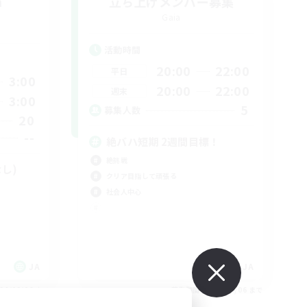
h
立ち上げメンバー募集
Gaia
活動時間
20:00
22:00
平日
3:00
20:00
22:00
週末
3:00
5
募集人数
20
--
絶バハ短期 2週間目標！
絶挑戦
なし)
クリア目指して頑張る
社会人中心
JA
JA
26/09/06 まで
募集期間: 2026/09/06 まで