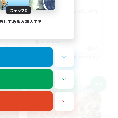
ステップ3
のんびり何でも楽しみたい方向
け/ VCなし
験してみる＆加入する
初心者/若葉歓迎
体験歓迎
まったりゆっくり楽しむ
なんでも楽しむ
JA
JA
26/09/06 まで
募集期間: 2026/09/06 まで
クロスワールドリンクシェル
NEW
NEW