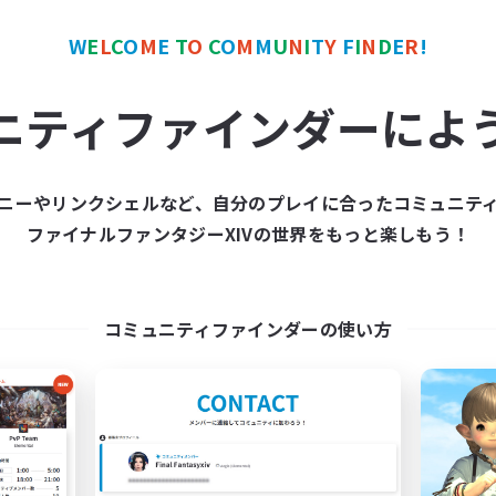
W
E
L
C
O
M
E
T
O
C
O
M
M
U
N
I
T
Y
F
I
N
D
E
R
!
ワールドリンクシェル
クロスワールドリンクシェル
NEW
ニティファインダーによ
ニーやリンクシェルなど、自分のプレイに合ったコミュニテ
ファイナルファンタジーXIVの世界をもっと楽しもう！
立ち上げメンバー募集
立ち上げメンバー
Gaia
Gaia
コミュニティファインダーの使い方
動時間
活動時間
21:00
23:00
0:00
日
平日
--:--
--:--
0:00
末
週末
1
集人数
募集人数