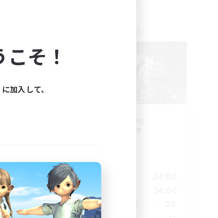
クロスワールドリンクシェル
NEW
うこそ！
ィに加入して、
募集
easygoing
追加メンバー募集
Gaia
活動時間
23:00
9:00
24:00
平日
23:00
9:00
24:00
週末
10
28
アクティブメンバー数
--
募集人数