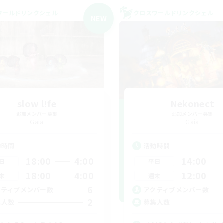
ワールドリンクシェル
クロスワールドリンクシェル
NEW
slow l!fe
Nekonect
追加メンバー募集
追加メンバー募集
Gaia
Gaia
動時間
活動時間
18:00
4:00
14:00
日
平日
18:00
4:00
12:00
末
週末
6
クティブメンバー数
アクティブメンバー数
2
集人数
募集人数