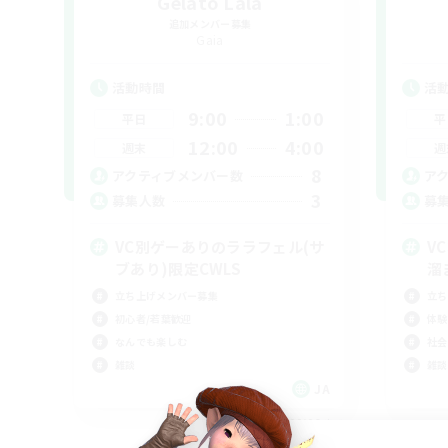
Gelato Lala
追加メンバー募集
Gaia
活動時間
活
9:00
1:00
平日
平
12:00
4:00
週末
週
8
アクティブメンバー数
ア
3
募集人数
募
VC別ゲーありのララフェル(サ
V
ブあり)限定CWLS
溜
立ち上げメンバー募集
立ち
初心者/若葉歓迎
体験
なんでも楽しむ
社会
雑談
雑談
JA
募集期間: 2026/09/06 まで