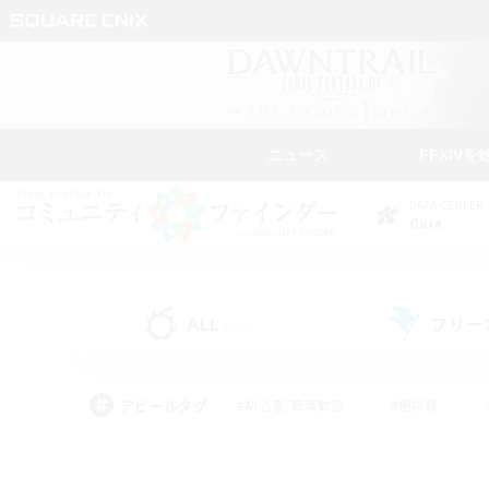
ニュース
FFXIVを
DATA CENTER
Gaia
ALL
フリー
(252)
アピールタグ
#初心者/若葉歓迎
#絶挑戦
#モブハント
#学生中心
#なんでも楽しむ
#スクリーンショット撮影
#ハウジ