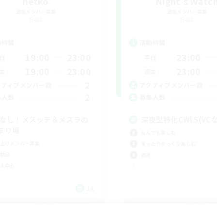
netko
Night's Watc
追加メンバー募集
追加メンバー募集
Gaia
Gaia
動時間
活動時間
19:00
23:00
23:00
日
平日
19:00
23:00
23:00
末
週末
2
クティブメンバー数
アクティブメンバー数
2
集人数
募集人数
Cなし！メスッテ＆メスラの
深夜型特化CWLS(VC
まり場
なんでも楽しむ
上げメンバー募集
まったりゆっくり楽しむ
歓迎
雑談
人中心
JA
募集期間: 2026/09/06 まで
募集期間: 20