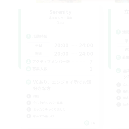
Serenity
追加メンバー募集
Gaia
活
活動時間
平
20:00
24:00
平日
週
20:00
24:00
週末
募
7
アクティブメンバー数
1
募集人数
基
ク
VCあり、エンジョイ勢でお話
立ち
好きな方
極挑
雑談
零式
立ち上げメンバー募集
社会
まったりゆっくり楽しむ
なんでも楽しむ
JA