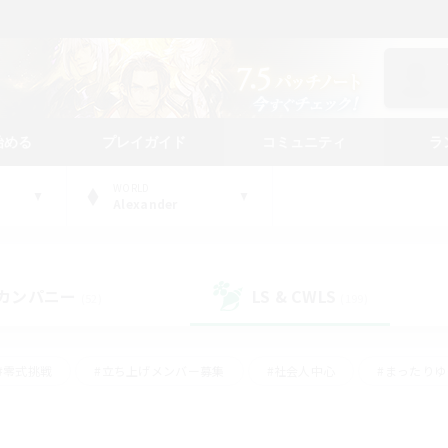
始める
プレイガイド
コミュニティ
ラ
WORLD
Alexander
カンパニー
LS & CWLS
(52)
(199)
#零式挑戦
#立ち上げメンバー募集
#社会人中心
#まったり
#体験歓迎
#クラフター中心
#ギャザラー中心
#ロー
ング
#演奏
#ミラプリ（ミラージュプリズム）
#クリア目指