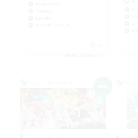
V
初心者/若葉歓迎
なん
復帰者歓迎
ミラ
社会人中心
ロー
まったりゆっくり楽しむ
雑談
JA
募集期間: 2026/09/06 まで
クロスワールドリンクシェル
クロス
NEW