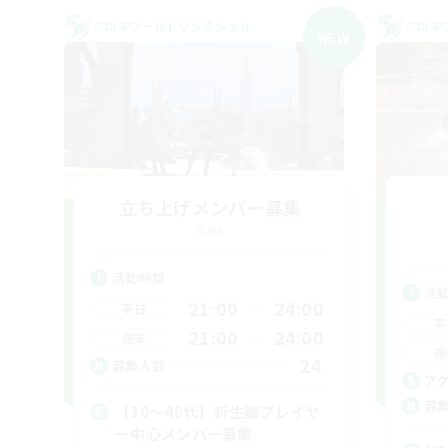
クロスワールドリンクシェル
クロス
NEW
立ち上げメンバー募集
Gaia
活動時間
活
21:00
24:00
平日
平
21:00
24:00
週末
週
24
募集人数
ア
募
【30〜40代】新生編プレイヤ
ー中心メンバー募集