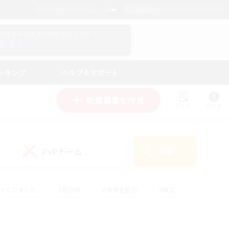
日本語
マイキャラクター情報をチェック！
ログイン
ンキング
ヘルプ＆サポート
新規募集を作成
リスト
ガイド
PvPチーム
検索
(1)
ゆっくり楽しむ
#極挑戦
#復帰者歓迎
#雑談
ルプレイ
#トレジャーハント
#レベリング
して頑張る
#プレイヤー主催イベント