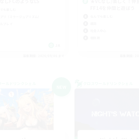
CなしFCのようなLS
★VCなし/楽しく！仲
FF14を仲間と遊ぼう
でも楽しむ
なんでも楽しむ
プリ（ミラージュプリズム）
雑談
ルプレイ
社会人中心
極挑戦
JA
募集期間: 2026/09/06 まで
募集期間: 20
ワールドリンクシェル
クロスワールドリンクシェル
NEW