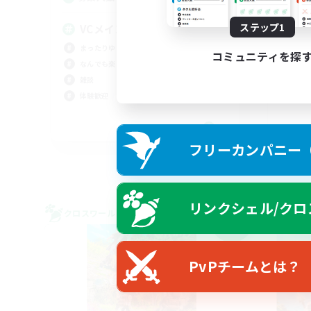
絶
2
ステップ1
VCメイン
立ち
まったりゆっくり楽しむ
絶挑
コミュニティを探
なんでも楽しむ
クリ
雑談
なん
体験歓迎
JA
フリーカンパニー（F
募集期間: 2026/09/06 まで
リンクシェル/クロ
クロスワールドリンクシェル
クロス
NEW
PvPチームとは？