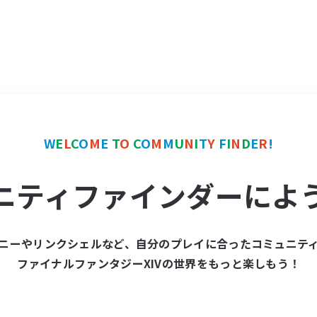
W
E
L
C
O
M
E
T
O
C
O
M
M
U
N
I
T
Y
F
I
N
D
E
R
!
ニティファインダーによ
ニーやリンクシェルなど、自分のプレイに合ったコミュニテ
ファイナルファンタジーXIVの世界をもっと楽しもう！