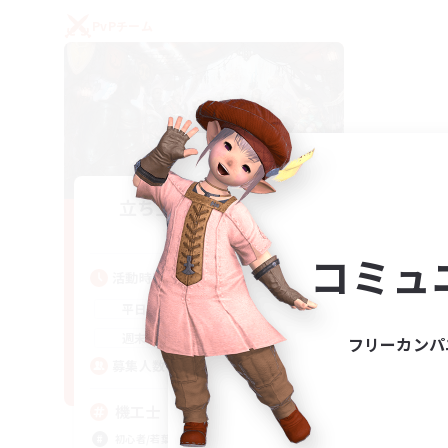
PvPチーム
立ち上げメンバー募集
Gaia
コミュ
活動時間
22:00
24:00
平日
21:00
24:00
週末
フリーカンパ
5
募集人数
機工士
初心者/若葉歓迎