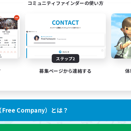
コミュニティファインダーの使い方
ステップ2
す
募集ページから連絡する
体
ree Company）とは？