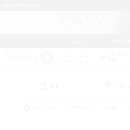
ニュース
FFXIVを
DATA CENTER
Gaia
ALL
フリー
(252)
アピールタグ
#初心者/若葉歓迎
#絶挑戦
#モブハント
#学生中心
#なんでも楽しむ
#スクリーンショット撮影
#ハウジ