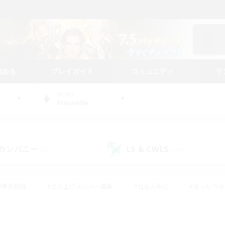
始める
プレイガイド
コミュニティ
ラ
WORLD
Alexander
カンパニー
LS & CWLS
(52)
(199)
#零式挑戦
#立ち上げメンバー募集
#社会人中心
#まったり
#体験歓迎
#クラフター中心
#ギャザラー中心
#ロー
ング
#演奏
#ミラプリ（ミラージュプリズム）
#クリア目指