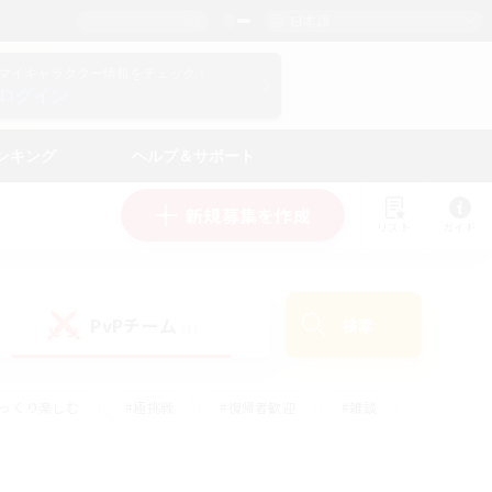
日本語
マイキャラクター情報をチェック！
ログイン
ンキング
ヘルプ＆サポート
新規募集を作成
リスト
ガイド
PvPチーム
検索
(1)
ゆっくり楽しむ
#極挑戦
#復帰者歓迎
#雑談
ルプレイ
#トレジャーハント
#レベリング
して頑張る
#プレイヤー主催イベント