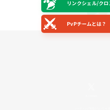
リンクシェル/クロ
PvPチームとは？
X
/
News
レーティング制度について