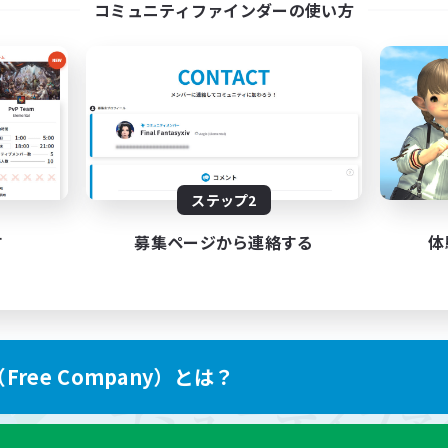
コミュニティファインダーの使い方
ステップ2
す
募集ページから連絡する
体
ree Company）とは？