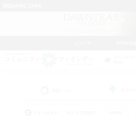
ニュース
FFXIVを
DATA CENTER
Gaia
ALL
フリー
(248)
アピールタグ
#初心者/若葉歓迎
#絶挑戦
#学生中心
#なんでも楽しむ
#モブハント
#
#演奏
#ミラプリ（ミラ