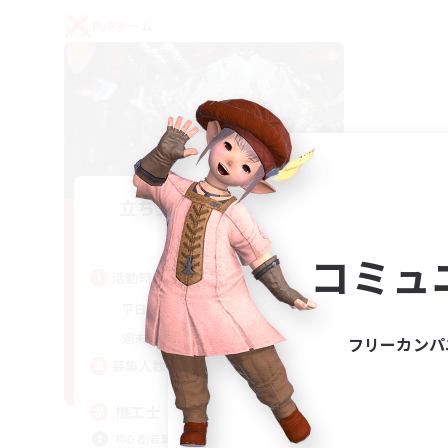
PvPチーム
立ち上げメンバー募集
Gaia
コミュ
活動時間
22:00
24:00
平日
21:00
24:00
週末
フリーカンパ
5
募集人数
機工士
初心者/若葉歓迎