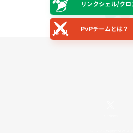
リンクシェル/クロ
PvPチームとは？
X
/
News
レーティング制度について