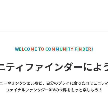
W
E
L
C
O
M
E
T
O
C
O
M
M
U
N
I
T
Y
F
I
N
D
E
R
!
ニティファインダーによ
ニーやリンクシェルなど、自分のプレイに合ったコミュニテ
ファイナルファンタジーXIVの世界をもっと楽しもう！