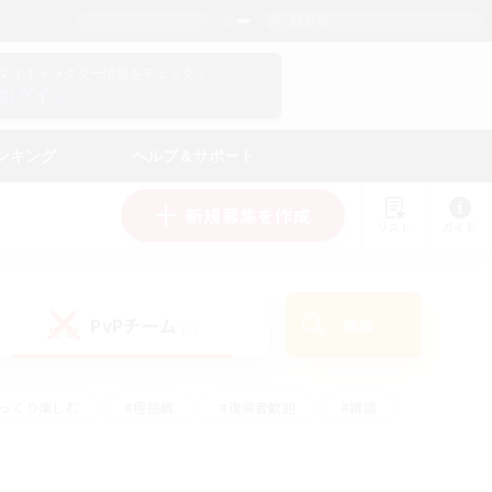
日本語
マイキャラクター情報をチェック！
ログイン
ンキング
ヘルプ＆サポート
新規募集を作成
リスト
ガイド
PvPチーム
検索
(1)
ゆっくり楽しむ
#極挑戦
#復帰者歓迎
#雑談
#ハウジング
#トレジャーハント
#レベリング
#プレイヤー主催イベント