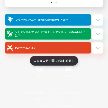
Official Information
フリーカンパニー（Free Company）とは？
/
X
News
YouTube
リンクシェル/クロスワールドリンクシェル（LS/CWLS）と
は？
PvPチームとは？
Instagram
Twitch
コミュニティ探しをはじめる！
LINE
Bluesky
レーティング制度について
プライバシーポリシー
著作権について
サポートセンター
ライセンス
ルール＆ポリシー