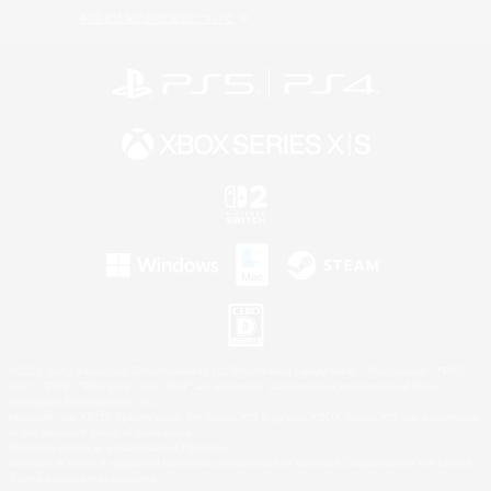
利用者情報の外部送信について
©2026 Sony Interactive Entertainment LLC."PlayStation Family Mark", "PlayStation", "PS5
logo", "PS5", "PS4 logo" and "PS4" are registered trademarks or trademarks of Sony
Interactive Entertainment Inc.
Microsoft, the XBOX Sphere mark, the Series X|S logo and XBOX Series X|S are trademarks
of the Microsoft group of companies.
Nintendo Switch is a trademark of Nintendo.
Windows is either a registered trademark or trademark of Microsoft Corporation in the United
States and/or other countries.