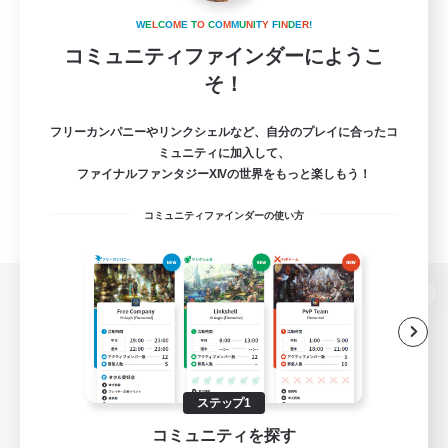
W
E
L
C
O
M
E
T
O
C
O
M
M
U
N
I
T
Y
F
I
N
D
E
R
!
コミュニティファインダーにようこ
そ！
フリーカンパニーやリンクシェルなど、自分のプレイに合ったコ
ミュニティに加入して、
ファイナルファンタジーXIVの世界をもっと楽しもう！
コミュニティファインダーの使い方
パソコン版へ
関連商品
e-STOREで購入
ステップ1
コミュニティを探す
ゲームダウンロード