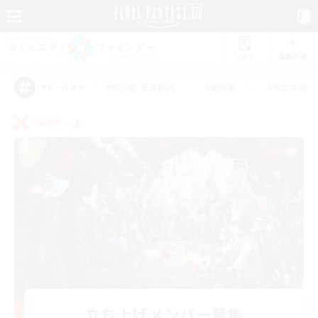
リスト
募集作成
#初心者/若葉歓迎
#絶挑戦
#零式挑戦
アピールタグ
PvPチーム
立ち上げメンバー募集