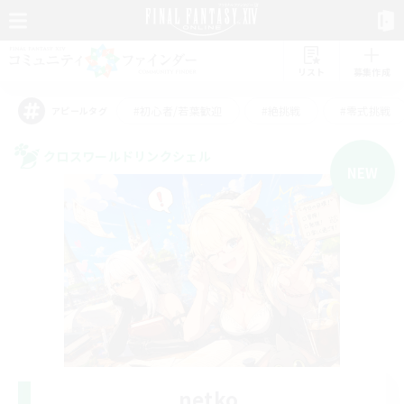
リスト
募集作成
#初心者/若葉歓迎
#絶挑戦
#零式挑戦
アピールタグ
クロスワールドリンクシェル
NEW
netko