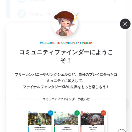
VCなし！ゆるめに繋がろう
初心者/若葉歓迎
復帰者歓迎
W
E
L
C
O
M
E
T
O
C
O
M
M
U
N
I
T
Y
F
I
N
D
E
R
!
まったりゆっくり楽しむ
コミュニティファインダーにようこ
そ！
スクリーンショット撮影
JA
フリーカンパニーやリンクシェルなど、自分のプレイに合ったコ
詳細を見る
ミュニティに加入して、
募集期間: 2026/09/05 まで
ファイナルファンタジーXIVの世界をもっと楽しもう！
クロスワールドリンクシェル
コミュニティファインダーの使い方
NEW