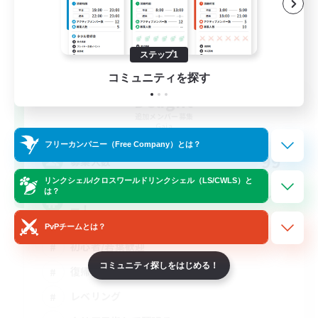
ステップ1
コミュニティを探す
Delight
追加メンバー募集
Gaia
フリーカンパニー（Free Company）とは？
99
募集人数
リンクシェル/クロスワールドリンクシェル（LS/CWLS）と
は？
エウレカ・ボズヤ・アイルみんなで遊びましょ
ー！
PvPチームとは？
初心者/若葉歓迎
コミュニティ探しをはじめる！
復帰者歓迎
レベリング