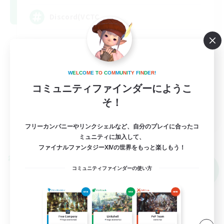
Discord(VCTC
雑談
まったりゆっくり楽しむ
W
E
L
C
O
M
E
T
O
C
O
M
M
U
N
I
T
Y
F
I
N
D
E
R
!
なんでも楽しむ
コミュニティファインダーにようこ
立ち上げメンバー募集
そ！
JA
フリーカンパニーやリンクシェルなど、自分のプレイに合ったコ
詳細を見る
募集期間: 2026/09/08 まで
ミュニティに加入して、
ファイナルファンタジーXIVの世界をもっと楽しもう！
クロスワールドリンクシェル
NEW
コミュニティファインダーの使い方