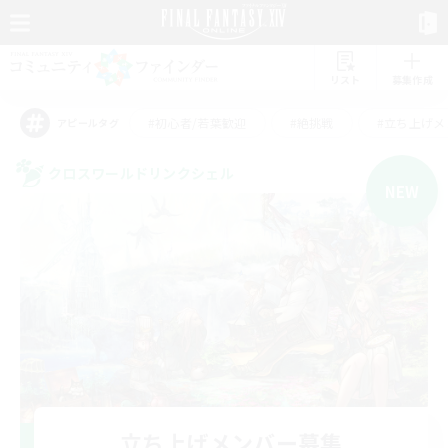
リスト
募集作成
#初心者/若葉歓迎
#絶挑戦
#立ち上げメ
アピールタグ
クロスワールドリンクシェル
NEW
立ち上げメンバー募集