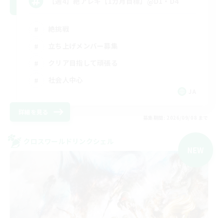
【週4】絶アレキ【1カ月目標】@D1・D4
絶挑戦
立ち上げメンバー募集
クリア目指して頑張る
社会人中心
JA
詳細を見る
募集期間: 2026/09/08 まで
クロスワールドリンクシェル
NEW