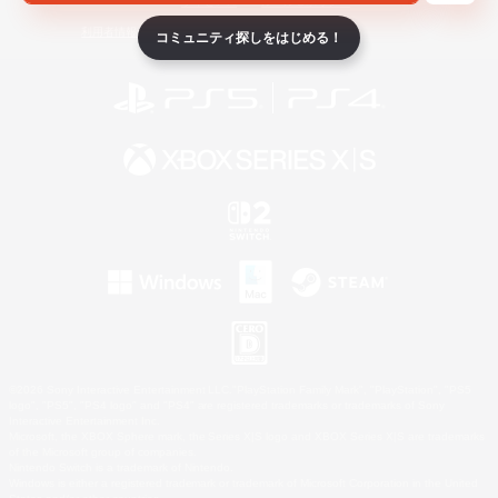
ライセンス
ルール＆ポリシー
利用者情報の外部送信について
コミュニティ探しをはじめる！
©2026 Sony Interactive Entertainment LLC."PlayStation Family Mark", "PlayStation", "PS5
logo", "PS5", "PS4 logo" and "PS4" are registered trademarks or trademarks of Sony
Interactive Entertainment Inc.
Microsoft, the XBOX Sphere mark, the Series X|S logo and XBOX Series X|S are trademarks
of the Microsoft group of companies.
Nintendo Switch is a trademark of Nintendo.
Windows is either a registered trademark or trademark of Microsoft Corporation in the United