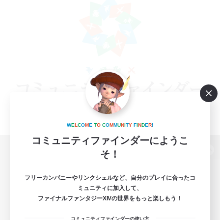
W
E
L
C
O
M
E
T
O
C
O
M
M
U
N
I
T
Y
F
I
N
D
E
R
!
コミュニティファインダーにようこ
そ！
パソコン版へ
フリーカンパニーやリンクシェルなど、自分のプレイに合ったコ
ミュニティに加入して、
ファイナルファンタジーXIVの世界をもっと楽しもう！
関連商品
e-STOREで購入
コミュニティファインダーの使い方