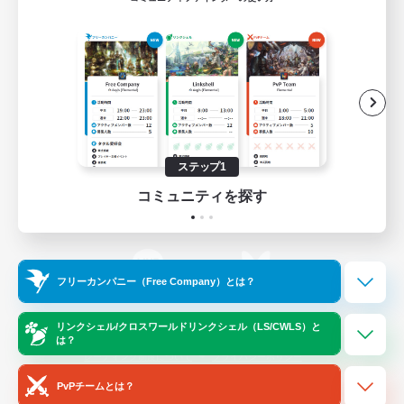
ゲームダウンロード
Official Information
/
X
News
YouTube
ステップ1
コミュニティを探す
Instagram
Twitch
フリーカンパニー（Free Company）とは？
LINE
Bluesky
リンクシェル/クロスワールドリンクシェル（LS/CWLS）と
は？
レーティング制度について
プライバシーポリシー
著作権について
サポートセンター
PvPチームとは？