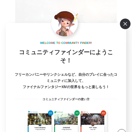
W
E
L
C
O
M
E
T
O
C
O
M
M
U
N
I
T
Y
F
I
N
D
E
R
!
Dream story optimism
コミュニティファインダーにようこ
追加メンバー募集
そ！
Gaia
6
募集人数
フリーカンパニーやリンクシェルなど、自分のプレイに合ったコ
ミュニティに加入して、
ファイナルファンタジーXIVの世界をもっと楽しもう！
VC必須‼️
コミュニティファインダーの使い方
初心者/若葉歓迎
復帰者歓迎
社会人中心