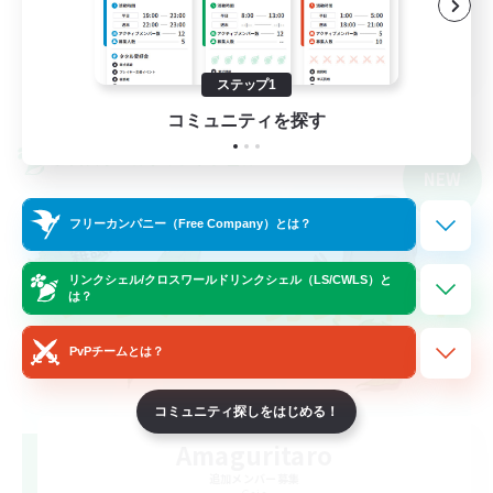
なんでも楽しむ
JA
ステップ1
詳細を見る
募集期間: 2026/09/05 まで
コミュニティを探す
クロスワールドリンクシェル
NEW
フリーカンパニー（Free Company）とは？
リンクシェル/クロスワールドリンクシェル（LS/CWLS）と
は？
PvPチームとは？
コミュニティ探しをはじめる！
Amaguritaro
追加メンバー募集