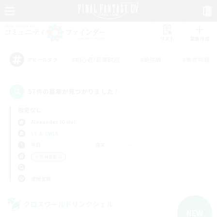
リスト
募集作成
#初心者/若葉歓迎
#絶挑戦
#零式挑戦
アピールタグ
57件の募集が見つかりました！
指定なし
Alexander (Gaia)
LS & CWLS
平日
週末
＃復帰者歓迎
使用言語
クロスワールドリンクシェル
NEW