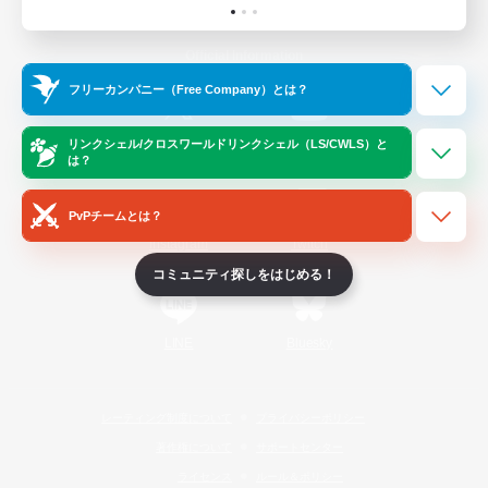
Official Information
フリーカンパニー（Free Company）とは？
/
X
News
YouTube
リンクシェル/クロスワールドリンクシェル（LS/CWLS）と
は？
PvPチームとは？
Instagram
Twitch
コミュニティ探しをはじめる！
LINE
Bluesky
レーティング制度について
プライバシーポリシー
著作権について
サポートセンター
ライセンス
ルール＆ポリシー