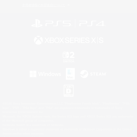
利用者情報の外部送信について
©2026 Sony Interactive Entertainment LLC."PlayStation Family Mark", "PlayStation", "PS5
logo", "PS5", "PS4 logo" and "PS4" are registered trademarks or trademarks of Sony
Interactive Entertainment Inc.
Microsoft, the XBOX Sphere mark, the Series X|S logo and XBOX Series X|S are trademarks
of the Microsoft group of companies.
Nintendo Switch is a trademark of Nintendo.
Windows is either a registered trademark or trademark of Microsoft Corporation in the United
States and/or other countries.