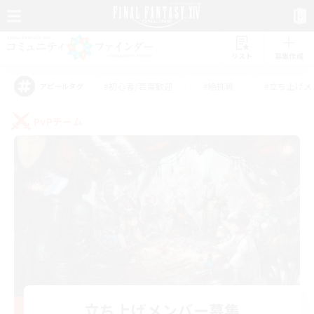
リスト
募集作成
#初心者/若葉歓迎
#絶挑戦
#立ち上げメ
アピールタグ
PvPチーム
立ち上げメンバー募集