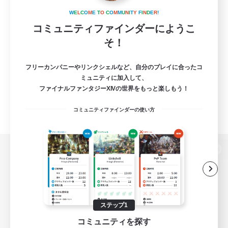
W
E
L
C
O
M
E
T
O
C
O
M
M
U
N
I
T
Y
F
I
N
D
E
R
!
コミュニティファインダーにようこ
そ！
フリーカンパニーやリンクシェルなど、自分のプレイに合ったコ
ミュニティに加入して、
ファイナルファンタジーXIVの世界をもっと楽しもう！
コミュニティファインダーの使い方
パソコン版へ
関連商品
e-STOREで購入
ステップ1
コミュニティを探す
ゲームダウンロード