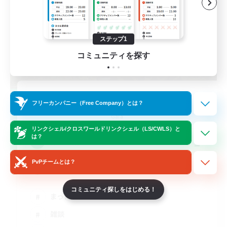
ステップ1
コミュニティを探す
moon and sun
フリーカンパニー（Free Company）とは？
追加メンバー募集
Gaia
リンクシェル/クロスワールドリンクシェル（LS/CWLS）と
は？
1
募集人数
PvPチームとは？
お話し好きな方をお待ちしています(*⁰▿⁰*)
コミュニティ探しをはじめる！
まったりゆっくり楽しむ
雑談