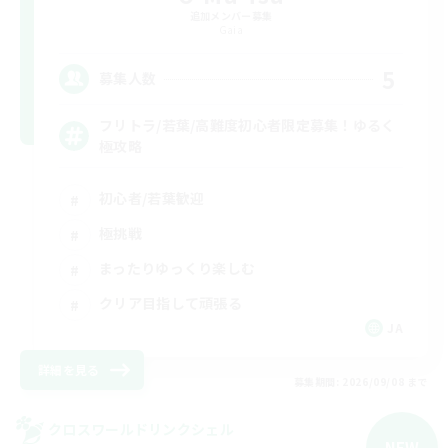
追加メンバー募集
Gaia
5
募集人数
フリトラ/若葉/高難度初心者限定募集！ゆるく
極攻略
初心者/若葉歓迎
極挑戦
まったりゆっくり楽しむ
クリア目指して頑張る
JA
詳細を見る
募集期間: 2026/09/08 まで
クロスワールドリンクシェル
NEW