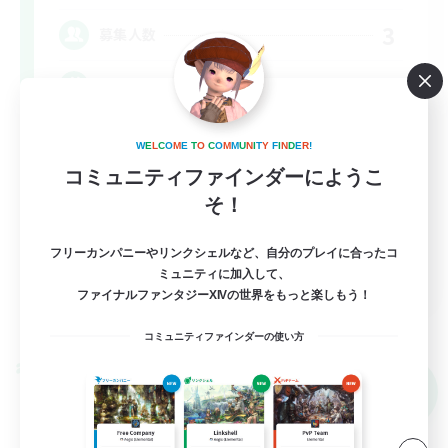
3
募集人数
VCなしメスッテ＆メスラの溜まり場!!
復帰者歓迎
W
E
L
C
O
M
E
T
O
C
O
M
M
U
N
I
T
Y
F
I
N
D
E
R
!
コミュニティファインダーにようこ
なんでも楽しむ
そ！
立ち上げメンバー募集
社会人中心
フリーカンパニーやリンクシェルなど、自分のプレイに合ったコ
JA
ミュニティに加入して、
ファイナルファンタジーXIVの世界をもっと楽しもう！
詳細を見る
募集期間: 2026/09/08 まで
コミュニティファインダーの使い方
クロスワールドリンクシェル
NEW