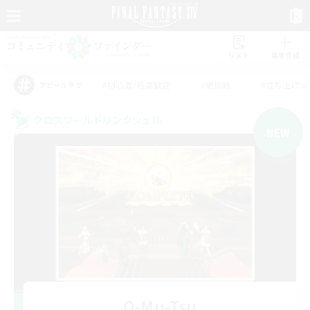
リスト
募集作成
#初心者/若葉歓迎
#絶挑戦
#立ち上げメ
アピールタグ
クロスワールドリンクシェル
NEW
O-Mu-Tsu