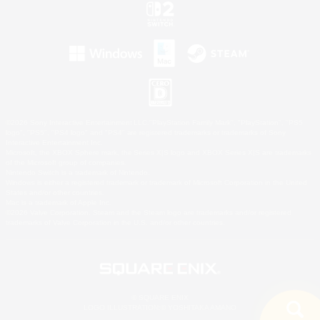
©2026 Sony Interactive Entertainment LLC."PlayStation Family Mark", "PlayStation", "PS5
logo", "PS5", "PS4 logo" and "PS4" are registered trademarks or trademarks of Sony
Interactive Entertainment Inc.
Microsoft, the XBOX Sphere mark, the Series X|S logo and XBOX Series X|S are trademarks
of the Microsoft group of companies.
Nintendo Switch is a trademark of Nintendo.
Windows is either a registered trademark or trademark of Microsoft Corporation in the United
States and/or other countries.
Mac is a trademark of Apple Inc.
©2026 Valve Corporation. Steam and the Steam logo are trademarks and/or registered
trademarks of Valve Corporation in the U.S. and/or other countries.
© SQUARE ENIX
LOGO ILLUSTRATION:© YOSHITAKA AMANO