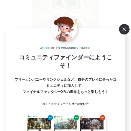
WakabaNoYakata
W
E
L
C
O
M
E
T
O
C
O
M
M
U
N
I
T
Y
F
I
N
D
E
R
!
追加メンバー募集
Gaia
コミュニティファインダーにようこ
そ！
10
募集人数
フリーカンパニーやリンクシェルなど、自分のプレイに合ったコ
Discord
ミュニティに加入して、
ファイナルファンタジーXIVの世界をもっと楽しもう！
初心者/若葉歓迎
コミュニティファインダーの使い方
雑談
まったりゆっくり楽しむ
プレイヤー主催イベント