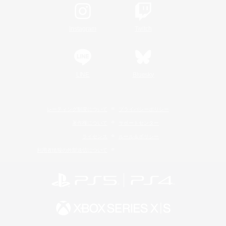
Instagram
Twitch
LINE
Bluesky
レーティング制度について
プライバシーポリシー
著作権について
サポートセンター
ライセンス
ルール＆ポリシー
利用者情報の外部送信について