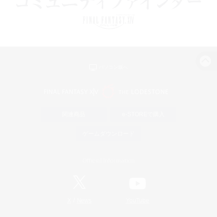
パソコン版へ
関連商品
e-STOREで購入
ゲームダウンロード
Official Information
/
X
News
YouTube