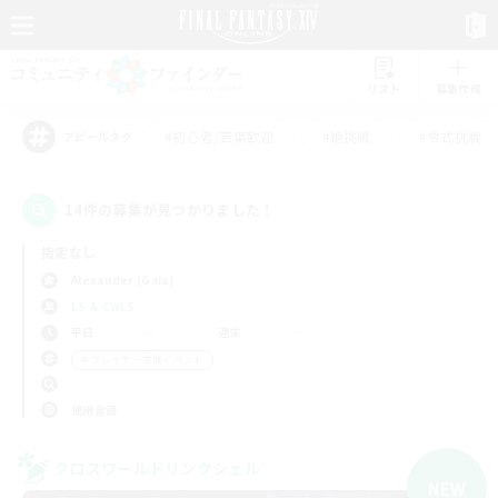
リスト
募集作成
#初心者/若葉歓迎
#絶挑戦
#零式挑戦
アピールタグ
14件の募集が見つかりました！
指定なし
Alexander (Gaia)
LS & CWLS
平日
週末
＃プレイヤー主催イベント
使用言語
クロスワールドリンクシェル
NEW