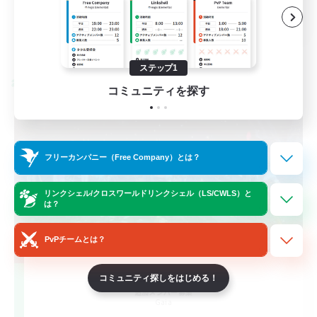
JA
詳細を見る
募集期間: 2026/08/26 まで
ステップ1
クロスワールドリンクシェル
コミュニティを探す
フリーカンパニー（Free Company）とは？
リンクシェル/クロスワールドリンクシェル（LS/CWLS）と
は？
PvPチームとは？
Largo
コミュニティ探しをはじめる！
追加メンバー募集
Gaia