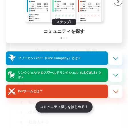
ステップ1
コミュニティを探す
立ち上げメンバー募集
Gaia
フリーカンパニー（Free Company）とは？
20
募集人数
リンクシェル/クロスワールドリンクシェル（LS/CWLS）と
は？
VC必須！
PvPチームとは？
初心者/若葉歓迎
コミュニティ探しをはじめる！
復帰者歓迎
社会人中心