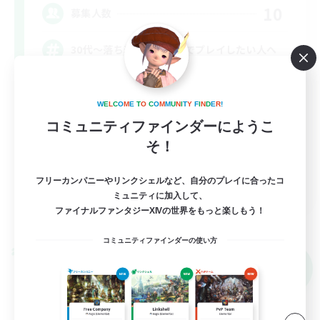
10
募集人数
30代～落ち着いた雰囲気でプレイしたい人へ
立ち上げメンバー募集
W
E
L
C
O
M
E
T
O
C
O
M
M
U
N
I
T
Y
F
I
N
D
E
R
!
初心者/若葉歓迎
コミュニティファインダーにようこ
復帰者歓迎
そ！
なんでも楽しむ
フリーカンパニーやリンクシェルなど、自分のプレイに合ったコ
JA
ミュニティに加入して、
ファイナルファンタジーXIVの世界をもっと楽しもう！
詳細を見る
募集期間: 2026/09/06 まで
コミュニティファインダーの使い方
クロスワールドリンクシェル
NEW