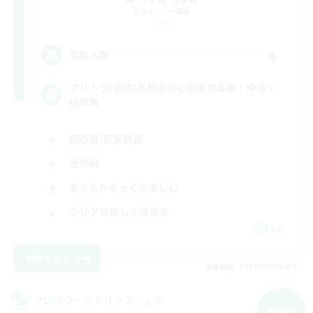
追加メンバー募集
Gaia
4
募集人数
フリトラ/若葉/高難度初心者限定募集！ゆるく
極攻略
初心者/若葉歓迎
極挑戦
まったりゆっくり楽しむ
クリア目指して頑張る
JA
詳細を見る
募集期間: 2026/09/06 まで
クロスワールドリンクシェル
NEW