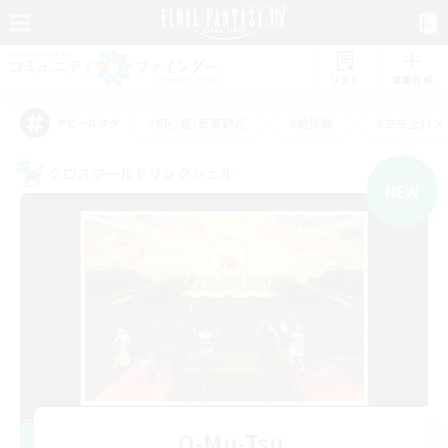
リスト
募集作成
#初心者/若葉歓迎
#絶挑戦
#立ち上げメ
アピールタグ
クロスワールドリンクシェル
NEW
O-Mu-Tsu