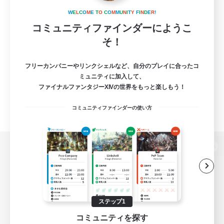
W
E
L
C
O
M
E
T
O
C
O
M
M
U
N
I
T
Y
F
I
N
D
E
R
!
コミュニティファインダーにようこ
そ！
フリーカンパニーやリンクシェルなど、自分のプレイに合ったコ
ミュニティに加入して、
ファイナルファンタジーXIVの世界をもっと楽しもう！
コミュニティファインダーの使い方
パソコン版へ
関連商品
e-STOREで購入
ステップ1
コミュニティを探す
ゲームダウンロード