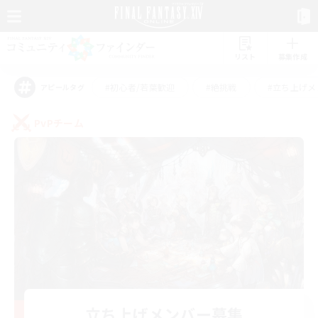
リスト
募集作成
#初心者/若葉歓迎
#絶挑戦
#立ち上げメ
アピールタグ
PvPチーム
立ち上げメンバー募集