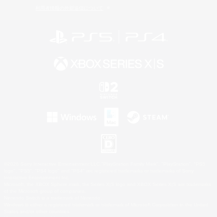
利用者情報の外部送信について
©2026 Sony Interactive Entertainment LLC."PlayStation Family Mark", "PlayStation", "PS5
logo", "PS5", "PS4 logo" and "PS4" are registered trademarks or trademarks of Sony
Interactive Entertainment Inc.
Microsoft, the XBOX Sphere mark, the Series X|S logo and XBOX Series X|S are trademarks
of the Microsoft group of companies.
Nintendo Switch is a trademark of Nintendo.
Windows is either a registered trademark or trademark of Microsoft Corporation in the United
States and/or other countries.