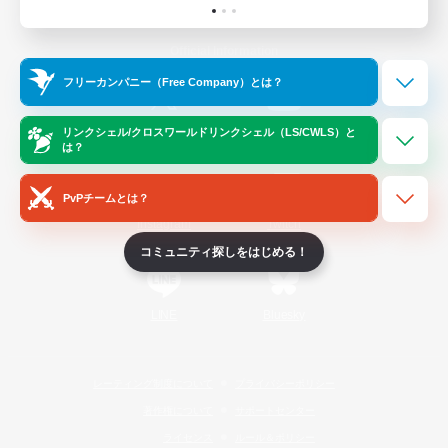
Official Information
フリーカンパニー（Free Company）とは？
/
X
News
YouTube
リンクシェル/クロスワールドリンクシェル（LS/CWLS）と
は？
PvPチームとは？
Instagram
Twitch
コミュニティ探しをはじめる！
LINE
Bluesky
レーティング制度について
プライバシーポリシー
著作権について
サポートセンター
ライセンス
ルール＆ポリシー