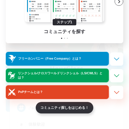
ステップ1
コミュニティを探す
フリーカンパニー（Free Company）とは？
HourGlass
リンクシェル/クロスワールドリンクシェル（LS/CWLS）と
追加メンバー募集
は？
Tiamat [Gaia]
2
募集人数
PvPチームとは？
.°ʚ(*´꒳`*)ɞ°.
コミュニティ探しをはじめる！
体験歓迎