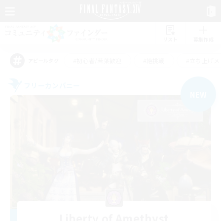
リスト
募集作成
#初心者/若葉歓迎
#絶挑戦
#立ち上げメ
アピールタグ
フリーカンパニー
NEW
Liberty of Amethyst