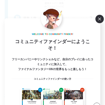
追加メンバー募集
Tiamat [Gaia]
3
募集人数
みんな仲良しFC！！
W
E
L
C
O
M
E
T
O
C
O
M
M
U
N
I
T
Y
F
I
N
D
E
R
!
コミュニティファインダーにようこ
体験歓迎
そ！
雑談
まったりゆっくり楽しむ
フリーカンパニーやリンクシェルなど、自分のプレイに合ったコ
ミュニティに加入して、
なんでも楽しむ
ファイナルファンタジーXIVの世界をもっと楽しもう！
JA
コミュニティファインダーの使い方
詳細を見る
募集期間: 2026/09/05 まで
フリーカンパニー