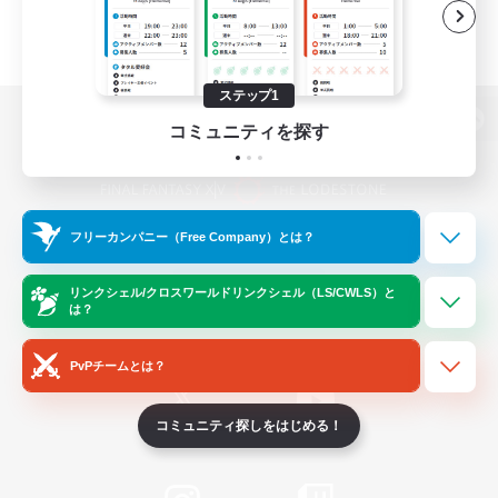
ステップ1
コミュニティを探す
パソコン版へ
フリーカンパニー（Free Company）とは？
関連商品
e-STOREで購入
ゲームダウンロード
リンクシェル/クロスワールドリンクシェル（LS/CWLS）と
は？
Official Information
PvPチームとは？
コミュニティ探しをはじめる！
/
X
News
YouTube