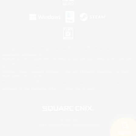
©2026 Sony Interactive Entertainment LLC."PlayStation Family Mark", "PlayStation", "PS5
logo", "PS5", "PS4 logo" and "PS4" are registered trademarks or trademarks of Sony
Interactive Entertainment Inc.
Microsoft, the XBOX Sphere mark, the Series X|S logo and XBOX Series X|S are trademarks
of the Microsoft group of companies.
Nintendo Switch is a trademark of Nintendo.
Windows is either a registered trademark or trademark of Microsoft Corporation in the United
States and/or other countries.
Mac is a trademark of Apple Inc.
©2026 Valve Corporation. Steam and the Steam logo are trademarks and/or registered
trademarks of Valve Corporation in the U.S. and/or other countries.
© SQUARE ENIX
LOGO ILLUSTRATION:© YOSHITAKA AMANO
検索する