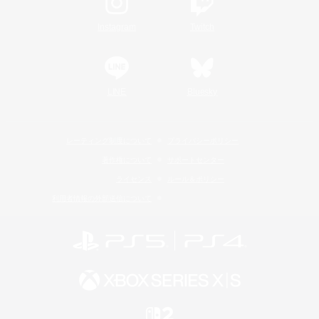
Instagram
Twitch
LINE
Bluesky
レーティング制度について
プライバシーポリシー
著作権について
サポートセンター
ライセンス
ルール＆ポリシー
利用者情報の外部送信について