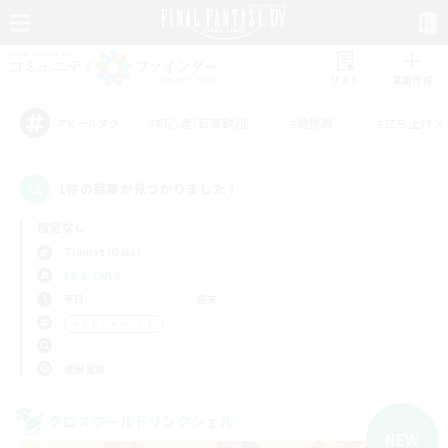
リスト
募集作成
#初心者/若葉歓迎
#絶挑戦
#立ち上げメ
アピールタグ
1件の募集が見つかりました！
指定なし
Tiamat (Gaia)
LS & CWLS
平日
週末
＃トレジャーハント
使用言語
クロスワールドリンクシェル
NEW