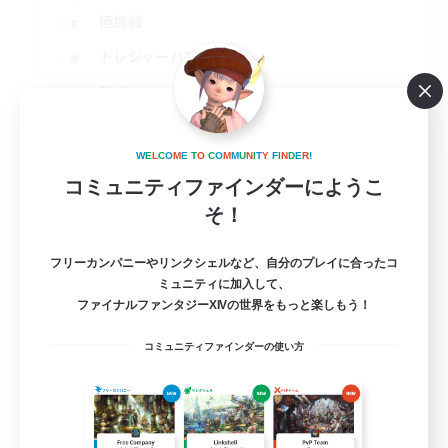
極挑戦
トレジャーハント
雑談
JA
詳細を見る
W
E
L
C
O
M
E
T
O
C
O
M
M
U
N
I
T
Y
F
I
N
D
E
R
!
募集期間: 2026/09/05 まで
コミュニティファインダーにようこ
そ！
フリーカンパニーやリンクシェルなど、自分のプレイに合ったコ
ミュニティに加入して、
ファイナルファンタジーXIVの世界をもっと楽しもう！
コミュニティファインダーの使い方