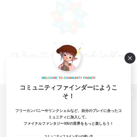
W
E
L
C
O
M
E
T
O
C
O
M
M
U
N
I
T
Y
F
I
N
D
E
R
!
コミュニティファインダーにようこ
そ！
パソコン版へ
フリーカンパニーやリンクシェルなど、自分のプレイに合ったコ
ミュニティに加入して、
ファイナルファンタジーXIVの世界をもっと楽しもう！
関連商品
e-STOREで購入
コミュニティファインダーの使い方