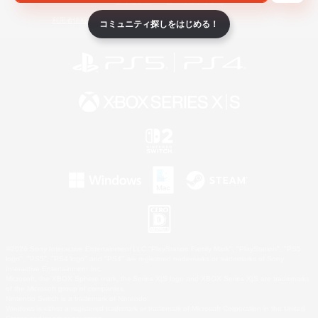
ライセンス
ルール＆ポリシー
利用者情報の外部送信について
コミュニティ探しをはじめる！
©2026 Sony Interactive Entertainment LLC."PlayStation Family Mark", "PlayStation", "PS5
logo", "PS5", "PS4 logo" and "PS4" are registered trademarks or trademarks of Sony
Interactive Entertainment Inc.
Microsoft, the XBOX Sphere mark, the Series X|S logo and XBOX Series X|S are trademarks
of the Microsoft group of companies.
Nintendo Switch is a trademark of Nintendo.
Windows is either a registered trademark or trademark of Microsoft Corporation in the United