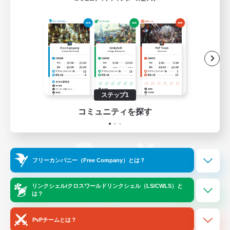
ゲームダウンロード
Official Information
/
X
News
YouTube
ステップ1
コミュニティを探す
Instagram
Twitch
フリーカンパニー（Free Company）とは？
LINE
Bluesky
リンクシェル/クロスワールドリンクシェル（LS/CWLS）と
は？
レーティング制度について
プライバシーポリシー
著作権について
サポートセンター
PvPチームとは？